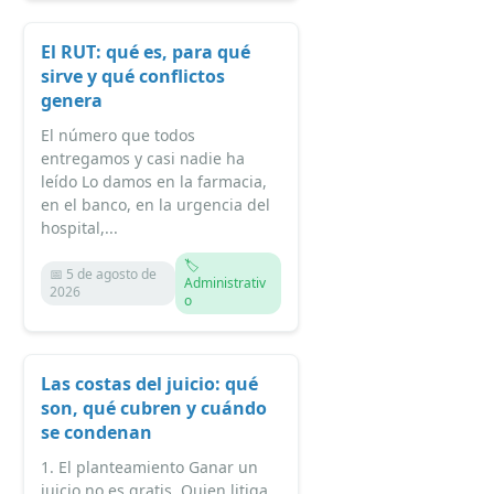
El RUT: qué es, para qué
sirve y qué conflictos
genera
El número que todos
entregamos y casi nadie ha
leído Lo damos en la farmacia,
en el banco, en la urgencia del
hospital,...
🏷️
📅 5 de agosto de
Administrativ
2026
o
Las costas del juicio: qué
son, qué cubren y cuándo
se condenan
1. El planteamiento Ganar un
juicio no es gratis. Quien litiga