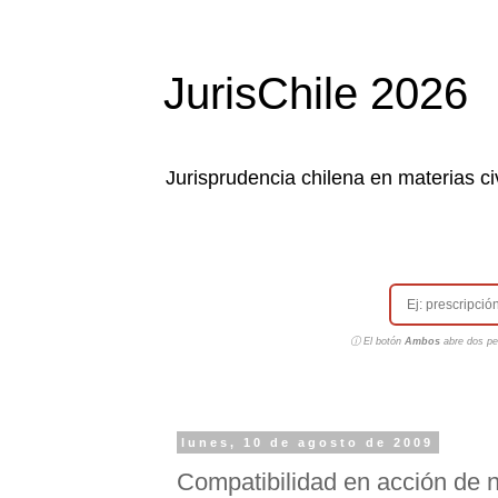
JurisChile 2026
Jurisprudencia chilena en materias civ
ⓘ El botón
Ambos
abre dos pes
lunes, 10 de agosto de 2009
Compatibilidad en acción de 