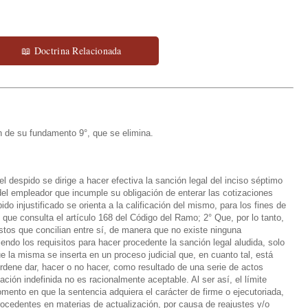
📖 Doctrina Relacionada
 de su fundamento 9°, que se elimina.
despido se dirige a hacer efectiva la sanción legal del inciso séptimo
 del empleador que incumple su obligación de enterar las cotizaciones
do injustificado se orienta a la calificación del mismo, para los fines de
 que consulta el
artículo 168 del Código del Ramo;
2° Que, por lo tanto,
tos que concilian entre sí, de
manera que no existe ninguna
endo los requisitos para hacer procedente la sanción legal aludida, solo
 la misma se inserta en un proceso judicial que, en cuanto tal, está
ordene dar, hacer o no hacer, como resultado de una serie de actos
ción indefinida no es racionalmente aceptable. Al ser así, el límite
omento en que la sentencia adquiera el carácter de firme o ejecutoriada,
procedentes en materias de actualización, por causa de reajustes y/o