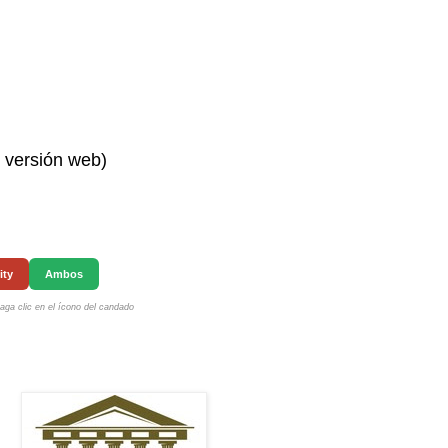
n versión web)
ity
Ambos
ga clic en el ícono del candado