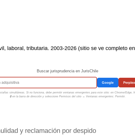
il, laboral, tributaria. 2003-2026 (sitio se ve completo e
Buscar jurisprudencia en JurisChile
Google
Perplex
tañas simultáneas. Si no funciona, debe permitir ventanas emergentes para este sitio: en Chrome/Edge, ha
🔒 en la barra de dirección y seleccione
Permisos del sitio → Ventanas emergentes: Permitir
.
nulidad y reclamación por despido