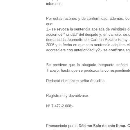
intereses;
Por estas razones y de conformidad, además, con 
que:
1.-
se
revoca
la sentencia apelada de veintitrés 
acción de “nulidad” del despido y, en cambio, se 
demandada Jeannette del Carmen Pizarro Estay, a
2006 y la fecha en que esta sentencia adquiera el
aconteciere con anterioridad; y
2.-
se
confirma
en
Se previene que la abogado integrante señora 
Trabajo, hasta que se produzca la correspondiente
Redactó el ministro señor Astudillo.
Regístrese y devuélvase.
N° 7.472-2.008.-
Pronunciada por la
Décima Sala de esta Iltma. 