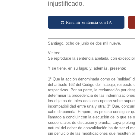
injustificado.
⚖ Resumir sentencia con IA
Santiago
,
ocho de junio de dos mil nueve.
Vistos:
Se reproduce la sentencia apelada,
con excepción
Y se tiene, en su lugar, y, además, presente:
1°
Que la acción denominada como de “nulidad” del 
del artículo 162 del Código del Trabajo, respecto
respectivas. Por su parte, la reclamación por despi
determinar la procedencia de las indemnizaciones
los objetos de tales acciones operan sobre supues
incompatibilidad entre una y otra;
3° Que, concurri
cabe disponerla. Empero, es preciso consignar que
llamado a concluir con la ejecución de lo que se 
secuenciales de discusión y prueba, cuya prolonga
natural del deber de convalidación ha de ser el m
sin perjuicio de las modificaciones que resulten 