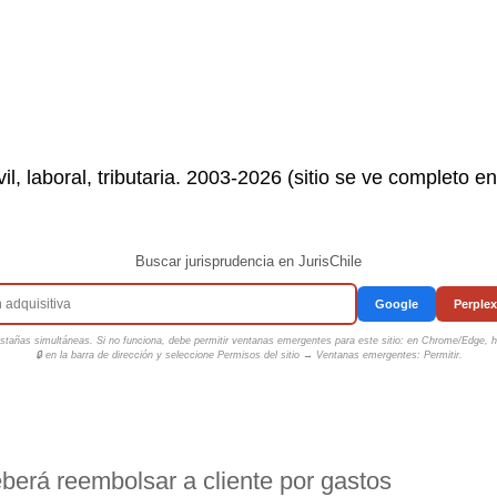
il, laboral, tributaria. 2003-2026 (sitio se ve completo e
Buscar jurisprudencia en JurisChile
Google
Perplex
tañas simultáneas. Si no funciona, debe permitir ventanas emergentes para este sitio: en Chrome/Edge, ha
🔒 en la barra de dirección y seleccione
Permisos del sitio → Ventanas emergentes: Permitir
.
berá reembolsar a cliente por gastos