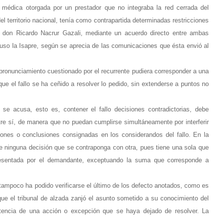
 médica otorgada por un prestador que no integraba la red cerrada del
l territorio nacional, tenía como contrapartida determinadas restricciones
, don Ricardo Nacrur Gazali, mediante un acuerdo directo entre ambas
uso la Isapre, según se aprecia de las comunicaciones que ésta envió al
pronunciamiento cuestionado por el recurrente pudiera corresponder a una
 el fallo se ha ceñido a resolver lo pedido, sin extenderse a puntos no
e acusa, esto es, contener el fallo decisiones contradictorias, debe
tre sí, de manera que no puedan cumplirse simultáneamente por interferir
iones o conclusiones consignadas en los considerandos del fallo. En la
e ninguna decisión que se contraponga con otra, pues tiene una sola que
esentada por el demandante, exceptuando la suma que corresponde a
ampoco ha podido verificarse el último de los defecto anotados, como es
rque el tribunal de alzada zanjó el asunto sometido a su conocimiento del
tencia de una acción o excepción que se haya dejado de resolver. La