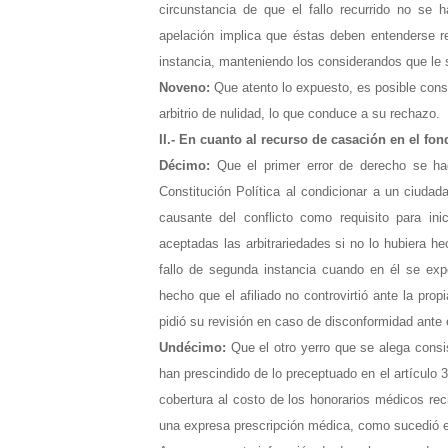
circunstancia de que el fallo recurrido no se 
apelación implica que éstas deben entenderse r
instancia, manteniendo los considerandos que le
Noveno:
Que atento lo expuesto, es posible cons
arbitrio de nulidad, lo que conduce a su rechazo.
II.-
En cuanto al recurso de casación en el fon
Décimo:
Que el primer error de derecho se hace
Constitución Política al condicionar a un ciudad
causante del conflicto como requisito para ini
aceptadas las arbitrariedades si no lo hubiera h
fallo de segunda instancia cuando en él se ex
hecho que el afiliado no controvirtió ante la pr
pidió su revisión en caso de disconformidad ante e
Undécimo:
Que el otro yerro que se alega consi
han prescindido de lo preceptuado en el artículo 3
cobertura al costo de los honorarios médicos rec
una expresa prescripción médica, como sucedió en