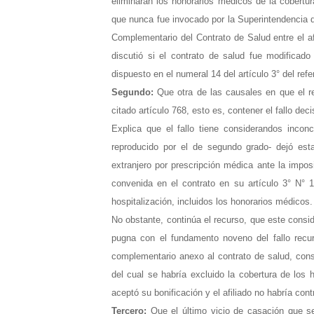
eliminaran los honorarios médicos de la cobert
que nunca fue invocado por la Superintendencia 
Complementario del Contrato de Salud entre el a
discutió si el contrato de salud fue modificado
dispuesto en el numeral 14 del artículo 3° del ref
Segundo:
Que otra de las causales en que el re
citado artículo 768, esto es, contener el fallo dec
Explica que el fallo tiene considerandos inconc
reproducido por el de segundo grado- dejó esta
extranjero por prescripción médica ante la imposi
convenida en el contrato en su artículo 3° N° 
hospitalización, incluidos los honorarios médicos.
No obstante, continúa el recurso, que este consi
pugna con el fundamento noveno del fallo recur
complementario anexo al contrato de salud, consti
del cual se habría excluido la cobertura de los
aceptó su bonificación y el afiliado no habría cont
Tercero:
Que el último vicio de casación que se 