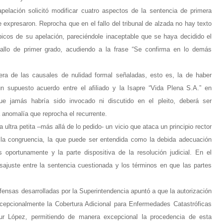
apelación solicitó modificar cuatro aspectos de la sentencia de primera
 expresaron. Reprocha que en el fallo del tribunal de alzada no hay texto
picos de su apelación, pareciéndole inaceptable que se haya decidido el
 fallo de primer grado, acudiendo a la frase “Se confirma en lo demás
ra de las causales de nulidad formal señaladas, esto es, la de haber
un supuesto acuerdo entre el afiliado y la Isapre “Vida Plena S.A.” en
ue jamás habría sido invocado ni discutido en el pleito, deberá ser
 anomalía que reprocha el recurrente.
ultra petita –más allá de lo pedido- un vicio que ataca un principio rector
de la congruencia, la que puede ser entendida como la debida adecuación
 oportunamente y la parte dispositiva de la resolución judicial. En el
sajuste entre la sentencia cuestionada y los términos en que las partes
fensas desarrolladas por la Superintendencia apuntó a que la autorización
xcepcionalmente la Cobertura Adicional para Enfermedades Catastróficas
ur López, permitiendo de manera excepcional la procedencia de esta