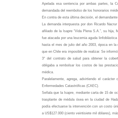
Apelada esa sentencia por ambas partes, la Co
demandada del reembolso de los honorarios médi
En contra de esta última decisión, el demandante 
La demanda interpuesta por don Ricardo Nacrur 
afiliado de la Isapre “Vida Plena S.A.”, su hija
fue atacada por una leucemia aguda linfoblástica 
hasta el mes de julio del año 2003, época en la
que en Chile era imposible de realizar. Se informó
3° del contrato de salud para obtener la cobertu
obligaba a rembolsar los costos de las prestaci
médica.
Paralelamente, agrega, advirtiendo el carácter 
Enfermedades Catastróficas (CAEC).
Señala que la Isapre, mediante carta de 15 de oct
trasplante de médula ósea en la ciudad de Hadas
podía efectuarse la intervención con un costo ún
a US$127.000 (ciento veintisiete mil dólares), m