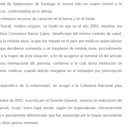
rte de Apelaciones de Santiago la revocó sólo en cuanto eximió a la
cos, confirmándola en lo demás.
interpuso recursos de casación en la forma y en el fondo.
Gazali, médico cirujano, se fundó en que en el año 2001, mientras era
, María Constanza Nacrur López, beneficiaria del mismo contrato de salud,
a la médula ósea, la que fue tratada en el país por médicos especialistas
 que decidieron someterla a un trasplante de médula ósea, procedimiento
 a la Isapre de esta situación, a fin de acogerse al numeral 14 del artículo
ra internacional allí prevista, conforme a la cual dicha Institución se
ones médicas cuando debían otorgarse en el extranjero por prescripción
catastrófico de la enfermedad, se acogió a la Cobertura Adicional para
ubre de 2003, suscrita por el Gerente General, autorizó la realización del
sah, Israel, único lugar donde, según los especialistas, efectivamente
ico previamente determinado que fue autorizado por la Isapre ascendente
ás otros gastos menores.