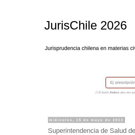
JurisChile 2026
Jurisprudencia chilena en materias civ
ⓘ El botón
Ambos
abre dos pes
miércoles, 15 de mayo de 2013
Superintendencia de Salud de