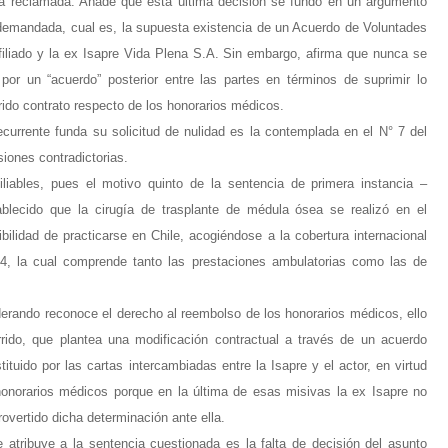
ura reclamada. Añade que esta última decisión se fundó en un argumento
demandada, cual es, la supuesta existencia de un Acuerdo de Voluntades
filiado y la ex Isapre Vida Plena S.A. Sin embargo, afirma que nunca se
 por un “acuerdo” posterior entre las partes en términos de suprimir lo
erido contrato respecto de los honorarios médicos.
currente funda su solicitud de nulidad es la contemplada en el N° 7 del
isiones contradictorias.
iliables, pues el motivo quinto de la sentencia de primera instancia –
blecido que la cirugía de trasplante de médula ósea se realizó en el
bilidad de practicarse en Chile, acogiéndose a la cobertura internacional
14, la cual comprende tanto las prestaciones ambulatorias como las de
derando reconoce el derecho al reembolso de los honorarios médicos, ello
rido, que plantea una modificación contractual a través de un acuerdo
tuido por las cartas intercambiadas entre la Isapre y el actor, en virtud
 honorarios médicos porque en la última de esas misivas la ex Isapre no
rovertido dicha determinación ante ella.
atribuye a la sentencia cuestionada es la falta de decisión del asunto