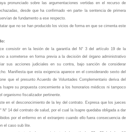
haya pronunciado sobre las argumentaciones vertidas en el recurso de
echazadas, desde que ha confirmado -en parte- la sentencia de primera
 servían de fundamento a ese respecto.
tatar que no se han producido los vicios de forma en que se cimenta este
do:
 consistir en la lesión de la garantía del N° 3 del artículo 19 de la
ano a someterse en forma previa a la decisión del órgano administrativo
ciar sus acciones judiciales en su contra, bajo sanción de considerar
echo. Manifiesta que esta exigencia aparece en el considerando sexto del
pone que el presunto Acuerdo de Voluntades Complementario deriva del
opia Isapre su propuesta concerniente a los honorarios médicos ni tampoco
l organismo fiscalizador pertinente.
ste en el desconocimiento de la ley del contrato. Expresa que los jueces
° N° 14 del contrato de salud, por el cual la Isapre quedaba obligada a dar
ibidos por el enfermo en el extranjero cuando ello fuera consecuencia de
 el caso sub lite.