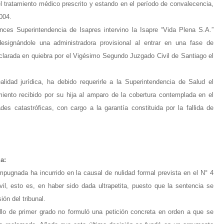
el tratamiento médico prescrito y estando en el período de convalecencia,
2004.
nces Superintendencia de Isapres intervino la Isapre “Vida Plena S.A.”
designándole una administradora provisional al entrar en una fase de
clarada en quiebra por el Vigésimo Segundo Juzgado Civil de Santiago el
idad jurídica, ha debido requerirle a la Superintendencia de Salud el
miento recibido por su hija al amparo de la cobertura contemplada en el
es catastróficas, con cargo a la garantía constituida por la fallida de
a:
pugnada ha incurrido en la causal de nulidad formal prevista en el N° 4
il, esto es, en haber sido dada ultrapetita, puesto que la sentencia se
ón del tribunal.
llo de primer grado no formuló una petición concreta en orden a que se