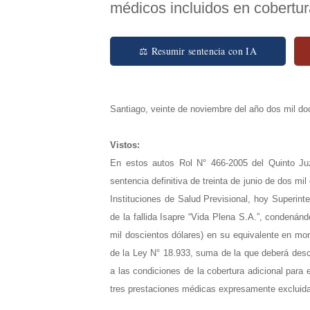
médicos incluidos en cobertur
⚖ Resumir sentencia con IA
Santiago, veinte de noviembre del año dos mil do
Vistos:
En estos autos Rol N° 466-2005 del Quinto Juzg
sentencia definitiva de treinta de junio de dos m
Instituciones de Salud Previsional, hoy Superint
de la fallida Isapre “Vida Plena S.A.”, condenán
mil doscientos dólares) en su equivalente en mon
de la Ley N° 18.933, suma de la que deberá desco
a las condiciones de la cobertura adicional para 
tres prestaciones médicas expresamente excluidas