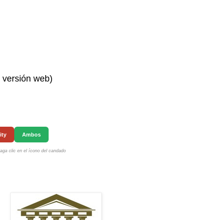
n versión web)
ity
Ambos
ga clic en el ícono del candado