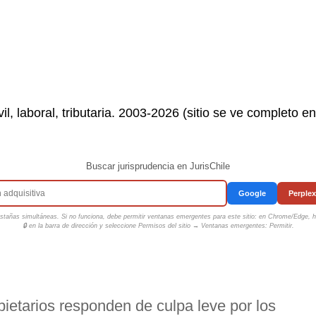
il, laboral, tributaria. 2003-2026 (sitio se ve completo e
Buscar jurisprudencia en JurisChile
Google
Perplex
tañas simultáneas. Si no funciona, debe permitir ventanas emergentes para este sitio: en Chrome/Edge, ha
🔒 en la barra de dirección y seleccione
Permisos del sitio → Ventanas emergentes: Permitir
.
ietarios responden de culpa leve por los