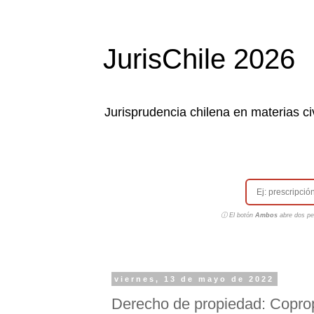
JurisChile 2026
Jurisprudencia chilena en materias civ
ⓘ El botón
Ambos
abre dos pes
viernes, 13 de mayo de 2022
Derecho de propiedad: Coprop