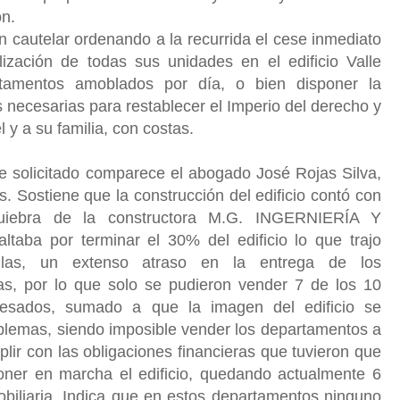
ón.
ión cautelar ordenando a la recurrida el cese inmediato
lización de todas sus unidades en el edificio Valle
tamentos amoblados por día, o bien disponer la
necesarias para restablecer el Imperio del derecho y
l y a su familia, con costas.
 solicitado comparece el abogado José Rojas Silva,
s. Sostiene que la construcción del edificio contó con
quiebra de la constructora M.G. INGERNIERÍA Y
ltaba por terminar el 30% del edificio lo que trajo
llas, un extenso atraso en la entrega de los
s, por lo que solo se pudieron vender 7 de los 10
esados, sumado a que la imagen del edificio se
blemas, siendo imposible vender los departamentos a
plir con las obligaciones financieras que tuvieron que
poner en marcha el edificio, quedando actualmente 6
biliaria. Indica que en estos departamentos ninguno