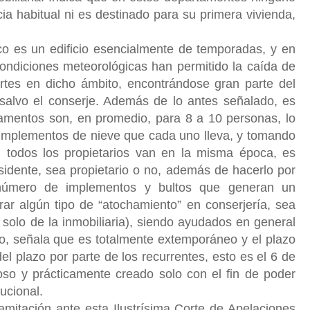
cia habitual ni es destinado para su primera vivienda,
ico es un edificio esencialmente de temporadas, y en
condiciones meteorológicas han permitido la caída de
ortes en dicho ámbito, encontrándose gran parte del
alvo el conserje. Además de lo antes señalado, es
tamentos son, en promedio, para 8 a 10 personas, lo
e implementos de nieve que cada uno lleva, y tomando
todos los propietarios van en la misma época, es
sidente, sea propietario o no, además de hacerlo por
número de implementos y bultos que generan un
ar algún tipo de “atochamiento” en conserjería, sea
o solo de la inmobiliaria), siendo ayudados en general
so, señala que es totalmente extemporáneo y el plazo
l plazo por parte de los recurrentes, esto es el 6 de
cioso y prácticamente creado solo con el fin de poder
tucional.
amitación ante esta Ilustrísima Corte de Apelaciones