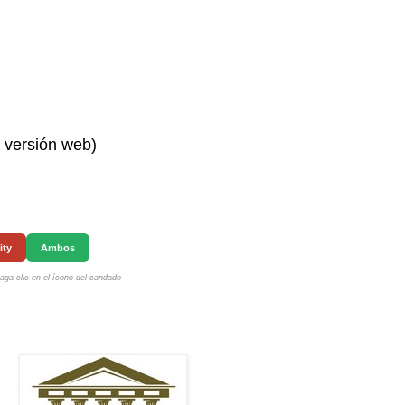
n versión web)
ity
Ambos
ga clic en el ícono del candado