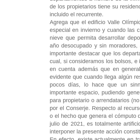
de los propietarios tiene su residen
incluido el recurrente.
Agrega que el edificio Valle Olímp
especial en invierno y cuando las 
nieve que permita desarrollar dep
año desocupado y sin moradores, s
importante destacar que los depar
cual, si consideramos los bolsos, 
en cuenta además que en general 
evidente que cuando llega algún re
pocos días, lo hace que un sin
importante espacio, pudiendo gener
para propietario o arrendatarios (n
por el Conserje. Respecto al recur
o el hecho que genera el cómputo de
julio de 2021, es totalmente artifi
interponer la presente acción consti
En efecto, existe actualmente en tr