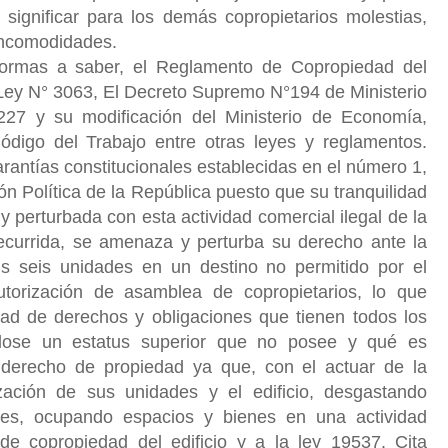
significar para los demás copropietarios molestias,
 incomodidades.
normas a saber, el Reglamento de Copropiedad del
o Ley N° 3063, El Decreto Supremo N°194 de Ministerio
27 y su modificación del Ministerio de Economía,
digo del Trabajo entre otras leyes y reglamentos.
rantías constitucionales establecidas en el número 1,
ión Política de la República puesto que su tranquilidad
y perturbada con esta actividad comercial ilegal de la
recurrida, se amenaza y perturba su derecho ante la
sus seis unidades en un destino no permitido por el
torización de asamblea de copropietarios, lo que
ldad de derechos y obligaciones que tienen todos los
jándose un estatus superior que no posee y qué es
derecho de propiedad ya que, con el actuar de la
zación de sus unidades y el edificio, desgastando
es, ocupando espacios y bienes en una actividad
 de copropiedad del edificio y a la ley 19537. Cita