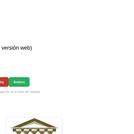
n versión web)
ity
Ambos
ga clic en el ícono del candado