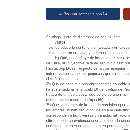
⚖ Resumir sentencia con IA
Santiago, siete de diciembre de dos mil seis.
Vistos:
Se reproduce la sentencia en alzada, con excepc
Y se tiene, en su lugar, y, además, presente:
1º)
Que, según fluye de los antecedentes, la
de Chile, atribuyéndole falta de servicio o funcio
Habitacoop Ltda?, respecto de la cual aseguran h
indemnizaciones por los perjuicios que dicen hab
el señalado escrito;
2º)
Que de esos mismos antecedentes es dable infer
ha sustentado en el artículo 18 del Código de Pr
tratara de una sola cosa- que se ejerce una mism
mismo hecho (escrito de fojas 55);
3º)
Que, al margen de la falta de precisión apuntad
los actores no han deducido una sola acción sino
corresponden a las diversas y variadas situacion
último queda en evidencia si se atiende a la circu
necesario examen de cada caso en particular, dil