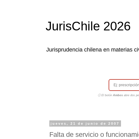
JurisChile 2026
Jurisprudencia chilena en materias civ
ⓘ El botón
Ambos
abre dos pes
jueves, 21 de junio de 2007
Falta de servicio o funcionami