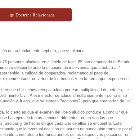
📖 Doctrina Relacionada
ión de su fundamento séptimo, que se elimina.
s 75 personas aludidas en el libelo de fojas 23 han demandado al Estado
namiento deficiente ante la situación de insolvencia que afectara a ?
aber tenido la calidad de cooperados, reclamando el pago de
er experimentado, en virtud de los hechos y en la forma que exponen en
ir que el litisconsorcio postulado por esa multiplicidad de actores, se
ocedimiento Civil. A ese efecto, se aduce simultáneamente - como si se
a acción y, luego, que se ejercen ?acciones?, pero que emanarían de un
a, lo cierto es que el examen del libelo aludido conduce a concluir que
 que han ejercido tantas acciones diferentes, como son las que
es jurídicas y de hecho en que cada uno de ellos se encuentra. Esto
nstancia que la eventual decisión del asunto no puede sino transitar por el
ucidando a ese efecto los fundamentos de las respectivas peticiones, en