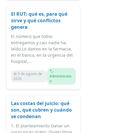
El RUT: qué es, para qué
sirve y qué conflictos
genera
El número que todos
entregamos y casi nadie ha
leído Lo damos en la farmacia,
en el banco, en la urgencia del
hospital,...
🏷️
📅 5 de agosto de
Administrativ
2026
o
Las costas del juicio: qué
son, qué cubren y cuándo
se condenan
1. El planteamiento Ganar un
juicio no es gratis. Quien litiga