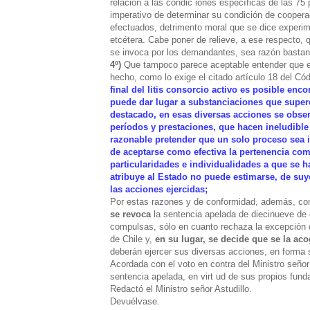
relación a las condic iones específicas de las 75
imperativo de determinar su condición de cooper
efectuados, detrimento moral que se dice experi
etcétera. Cabe poner de relieve, a ese respecto,
se invoca por los demandantes, sea razón bastant
4º)
Que tampoco parece aceptable entender que e
hecho, como lo exige el citado artículo 18 del Có
final del litis consorcio activo es posible en
puede dar lugar a substanciaciones que super
destacado, en esas diversas acciones se obser
períodos y prestaciones, que hacen ineludible
razonable pretender que un solo proceso sea
de aceptarse como efectiva la pertenencia comú
particularidades e individualidades a que se h
atribuye al Estado no puede estimarse, de suy
las acciones ejercidas;
Por estas razones y de conformidad, además, con 
se revoca
la sentencia apelada de diecinueve de 
compulsas, sólo en cuanto rechaza la excepción di
de Chile y,
en su lugar, se decide que se la aco
deberán ejercer sus diversas acciones, en forma 
Acordada con el voto en contra del Ministro señor
sentencia apelada, en virt ud de sus propios fun
Redactó el Ministro señor Astudillo.
Devuélvase.