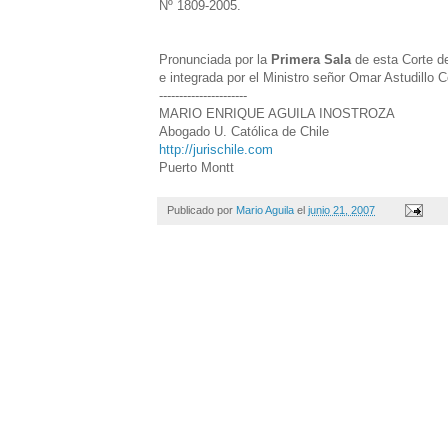
Nº 1809-2005.
Pronunciada por la
Primera Sala
de esta Corte d
e integrada por el Ministro señor Omar Astudillo 
----------------------
MARIO ENRIQUE AGUILA INOSTROZA
Abogado U. Católica de Chile
http://jurischile.com
Puerto Montt
Publicado por
Mario Aguila
el
junio 21, 2007