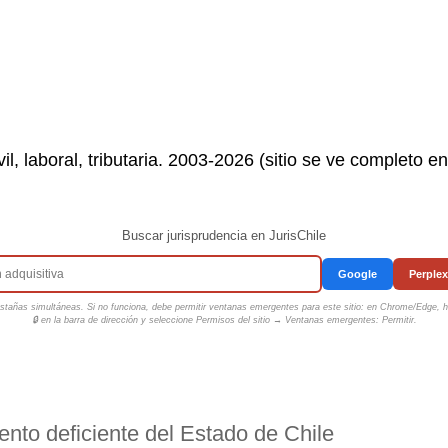
il, laboral, tributaria. 2003-2026 (sitio se ve completo e
Buscar jurisprudencia en JurisChile
Google
Perplex
tañas simultáneas. Si no funciona, debe permitir ventanas emergentes para este sitio: en Chrome/Edge, ha
🔒 en la barra de dirección y seleccione
Permisos del sitio → Ventanas emergentes: Permitir
.
ento deficiente del Estado de Chile