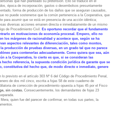
 personas que han planteado su pretensión. Ello se traduce en el
ados, época de incorporación, gastos o desembolsos presuntamente
mentado, forma de producción de los daños que se aseguran causados,
 que no puede sostenerse que la común pertenencia a la Cooperativa, que
e para asumir que se está en presencia de una acción idéntica;
sas diversas acciones emanen directa e inmediatamente de un mismo
digo de Procedimiento Civil.
Es oportuno recordar que el fundamento
contrarlo en motivaciones de economía procesal. Empero, ello no
en los márgenes de racionalidad y acontece que, según se ha
van aspectos relevantes de diferenciación, tales como montos,
 la producción de pruebas diversas, en un grado tal que no parece
 idóneo para contenerlas adecuadamente. Como quiera que sea, aún
n a la Cooperativa, lo cierto es que, si se consideran las
a hecho referencia, la supuesta condición jurídica de garante que se
o, constitutiva del hecho que, de modo directo e inmediato, genere
lo previsto en el artículo 303 Nº 6 del Código de Procedimiento Penal,
enero de dos mil cinco, escrita a fojas 58 de este cuaderno de
latoria de corrección de procedimiento opuesta a fojas 45 por el Fisco
ge, sin costas.
Consecuentemente, los demandantes de fojas 23
separada.
 Mera, quien fue del parecer de confirmar, en todas sus partes, la
damentos.