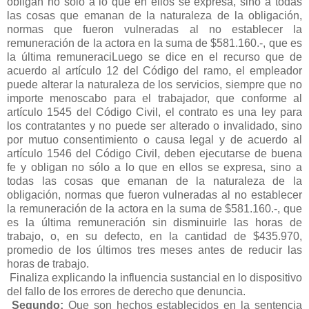
obligan no sólo a lo que en ellos se expresa, sino a todas
las cosas que emanan de la naturaleza de la obligación,
normas que fueron vulneradas al no establecer la
remuneración de la actora en la suma de $581.160.-, que es
la última remuneraciLuego se dice en el recurso que de
acuerdo al artículo 12 del Código del ramo, el empleador
puede alterar la naturaleza de los servicios, siempre que no
importe menoscabo para el trabajador, que conforme al
artículo 1545 del Código Civil, el contrato es una ley para
los contratantes y no puede ser alterado o invalidado, sino
por mutuo consentimiento o causa legal y de acuerdo al
artículo 1546 del Código Civil, deben ejecutarse de buena
fe y obligan no sólo a lo que en ellos se expresa, sino a
todas las cosas que emanan de la naturaleza de la
obligación, normas que fueron vulneradas al no establecer
la remuneración de la actora en la suma de $581.160.-, que
es la última remuneración sin disminuirle las horas de
trabajo, o, en su defecto, en la cantidad de $435.970,
promedio de los últimos tres meses antes de reducir las
horas de trabajo.
Finaliza explicando la influencia sustancial en lo dispositivo
del fallo de los errores de derecho que denuncia.
Segundo:
Que son hechos establecidos en la sentencia