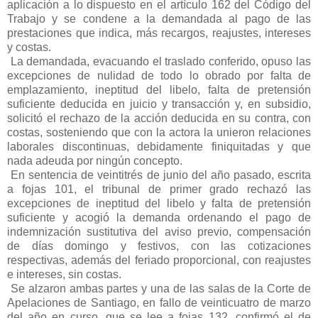
aplicación a lo dispuesto en el artículo 162 del Código del
Trabajo y se condene a la demandada al pago de las
prestaciones que indica, más recargos, reajustes, intereses
y costas.
La demandada, evacuando el traslado conferido, opuso las
excepciones de nulidad de todo lo obrado por falta de
emplazamiento, ineptitud del libelo, falta de pretensión
suficiente deducida en juicio y transacción y, en subsidio,
solicitó el rechazo de la acción deducida en su contra, con
costas, sosteniendo que con la actora la unieron relaciones
laborales discontinuas, debidamente finiquitadas y que
nada adeuda por ningún concepto.
En sentencia de veintitrés de junio del año pasado, escrita
a fojas 101, el tribunal de primer grado rechazó las
excepciones de ineptitud del libelo y falta de pretensión
suficiente y acogió la demanda ordenando el pago de
indemnización sustitutiva del aviso previo, compensación
de días domingo y festivos, con las cotizaciones
respectivas, además del feriado proporcional, con reajustes
e intereses, sin costas.
Se alzaron ambas partes y una de las salas de la Corte de
Apelaciones de Santiago, en fallo de veinticuatro de marzo
del año en curso, que se lee a fojas 132, confirmó el de