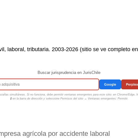
il, laboral, tributaria. 2003-2026 (sitio se ve completo e
Buscar jurisprudencia en JurisChile
Google
Perplex
tañas simultáneas. Si no funciona, debe permitir ventanas emergentes para este sitio: en Chrome/Edge, ha
🔒 en la barra de dirección y seleccione
Permisos del sitio → Ventanas emergentes: Permitir
.
resa agrícola por accidente laboral