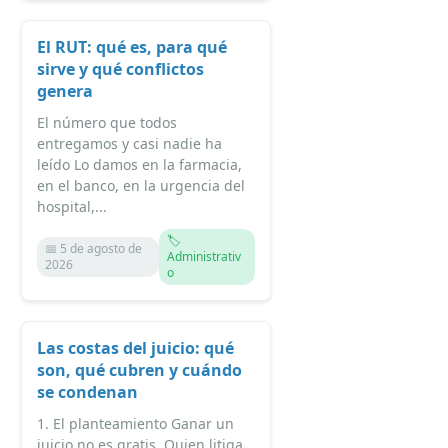
El RUT: qué es, para qué
sirve y qué conflictos
genera
El número que todos
entregamos y casi nadie ha
leído Lo damos en la farmacia,
en el banco, en la urgencia del
hospital,...
🏷️
📅 5 de agosto de
Administrativ
2026
o
Las costas del juicio: qué
son, qué cubren y cuándo
se condenan
1. El planteamiento Ganar un
juicio no es gratis. Quien litiga