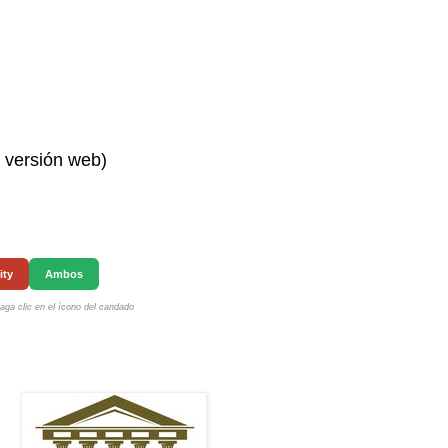
n versión web)
ity
Ambos
ga clic en el ícono del candado