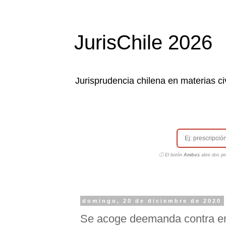
JurisChile 2026
Jurisprudencia chilena en materias civ
ⓘ El botón
Ambos
abre dos pes
domingo, 20 de diciembre de 2020
Se acoge deemanda contra emp