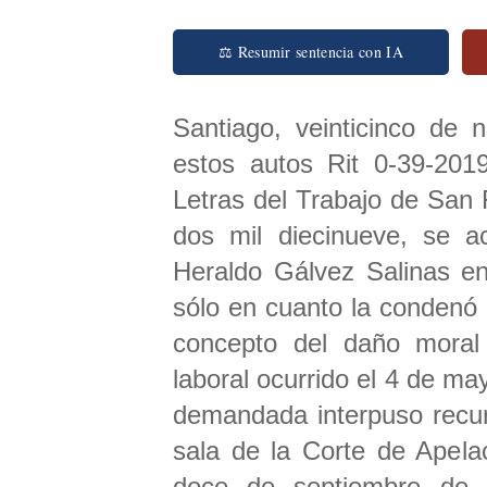
⚖ Resumir sentencia con IA
Santiago, veinticinco de 
estos autos Rit 0-39-20
Letras del Trabajo de San F
dos mil diecinueve, se a
Heraldo Gálvez Salinas en
sólo en cuanto la condenó
concepto del daño moral 
laboral ocurrido el 4 de may
demandada interpuso recur
sala de la Corte de Apela
doce de septiembre de d