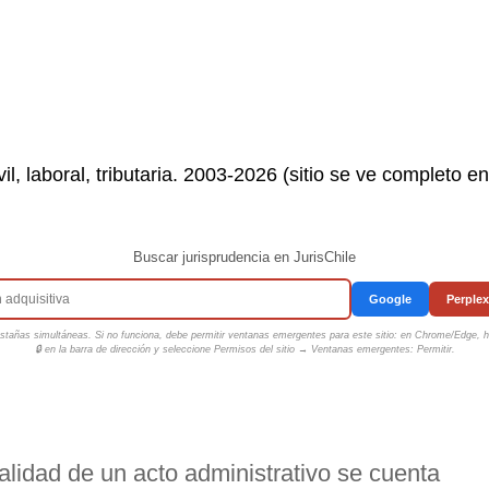
il, laboral, tributaria. 2003-2026 (sitio se ve completo e
Buscar jurisprudencia en JurisChile
Google
Perplex
tañas simultáneas. Si no funciona, debe permitir ventanas emergentes para este sitio: en Chrome/Edge, ha
🔒 en la barra de dirección y seleccione
Permisos del sitio → Ventanas emergentes: Permitir
.
alidad de un acto administrativo se cuenta