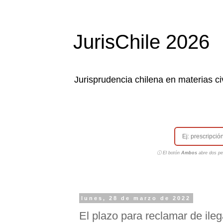
JurisChile 2026
Jurisprudencia chilena en materias civ
ⓘ El botón
Ambos
abre dos pes
lunes, 28 de marzo de 2022
El plazo para reclamar de ileg