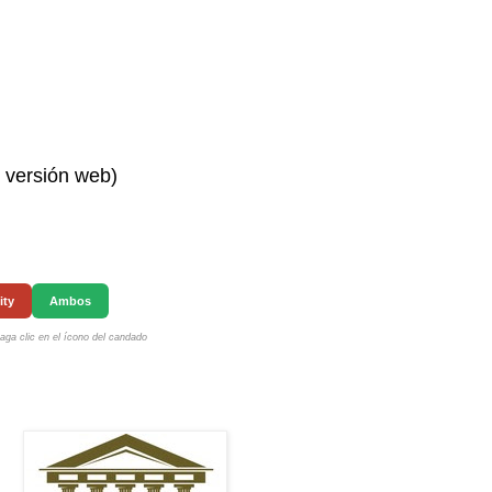
n versión web)
ity
Ambos
ga clic en el ícono del candado