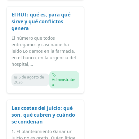
El RUT: qué es, para qué
sirve y qué conflictos
genera
El número que todos
entregamos y casi nadie ha
leído Lo damos en la farmacia,
en el banco, en la urgencia del
hospital,...
🏷️
📅 5 de agosto de
Administrativ
2026
o
Las costas del juicio: qué
son, qué cubren y cuándo
se condenan
1. El planteamiento Ganar un
juicio no es gratis. Quien litiga