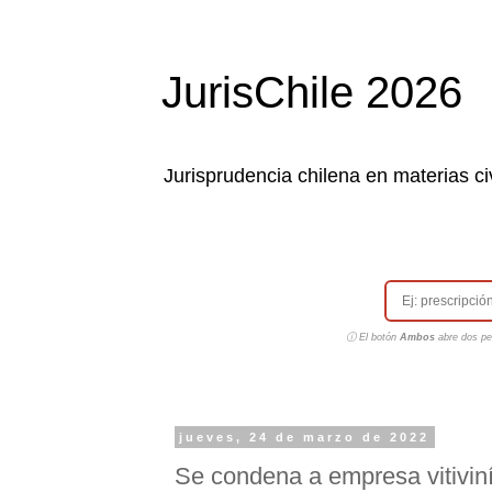
JurisChile 2026
Jurisprudencia chilena en materias civ
ⓘ El botón
Ambos
abre dos pes
jueves, 24 de marzo de 2022
Se condena a empresa vitiviní