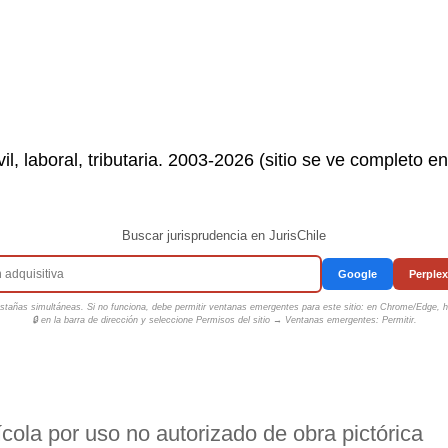
il, laboral, tributaria. 2003-2026 (sitio se ve completo e
Buscar jurisprudencia en JurisChile
Google
Perplex
tañas simultáneas. Si no funciona, debe permitir ventanas emergentes para este sitio: en Chrome/Edge, ha
🔒 en la barra de dirección y seleccione
Permisos del sitio → Ventanas emergentes: Permitir
.
cola por uso no autorizado de obra pictórica