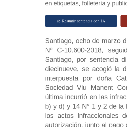
en etiquetas, folletería y publ
⚖ Resumir sentencia con IA
Santiago, ocho de marzo de
Nº C-10.600-2018, segui
Santiago, por sentencia d
diecinueve, se acogió la 
interpuesta por doña Ca
Sociedad Viu Manent Com
última incurrió en las infr
b) y d) y 14 N° 1 y 2 de l
los actos infraccionales 
autorización, junto al pago