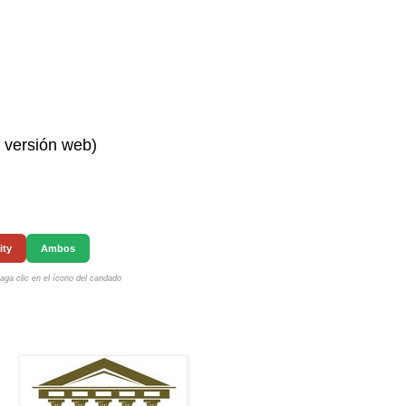
n versión web)
ity
Ambos
ga clic en el ícono del candado