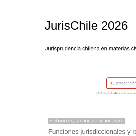
JurisChile 2026
Jurisprudencia chilena en materias civ
ⓘ El botón
Ambos
abre dos pes
miércoles, 27 de julio de 2022
Funciones jurisdiccionales y 