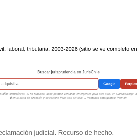
il, laboral, tributaria. 2003-2026 (sitio se ve completo e
Buscar jurisprudencia en JurisChile
Google
Perplex
tañas simultáneas. Si no funciona, debe permitir ventanas emergentes para este sitio: en Chrome/Edge, ha
🔒 en la barra de dirección y seleccione
Permisos del sitio → Ventanas emergentes: Permitir
.
reclamación judicial. Recurso de hecho.