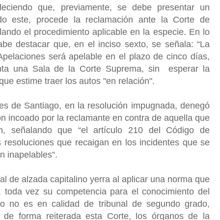
bleciendo que, previamente, se debe presentar un
do este, procede la reclamación ante la Corte de
ando el procedimiento aplicable en la especie. En lo
abe destacar que, en el inciso sexto, se señala: “La
Apelaciones será apelable en el plazo de cinco días,
nta una Sala de la Corte Suprema, sin esperar la
ue estime traer los autos "en relación".
nes de Santiago, en la resolución impugnada, denegó
ón incoado por la reclamante en contra de aquella que
ón, señalando que “el artículo 210 del Código de
s resoluciones que recaigan en los incidentes que se
n inapelables”.
nal de alzada capitalino yerra al aplicar una norma que
e, toda vez su competencia para el conocimiento del
o no es en calidad de tribunal de segundo grado,
de forma reiterada esta Corte, los órganos de la