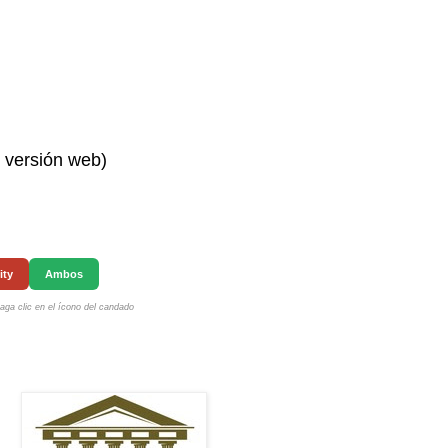
n versión web)
ity
Ambos
ga clic en el ícono del candado