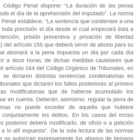
el Código Penal dispone: “La duración de las penas
de el día de la aprehensión del imputado”. La norma
l Penal establece: “La sentencia que condenare a una
toda precisión el día desde el cual empezará ésta a
tención, prisión preventiva y privación de libertad
a) del artículo 155 que deberá servir de abono para su
 se abonará a la pena impuesta un día por cada día
rior a doce horas, de dichas medidas cautelares que
l artículo 164 del Código Orgánico de Tribunales, en
 se dictaren distintas sentencias condenatorias en
bunales que dictaren los fallos posteriores al primero
cias modificatorias que de haberse acumulado los
ar en cuenta. Deberán, asimismo, regular la pena de
enas no puede exceder de aquella que hubiere
conjuntamente los delitos. En los casos del inciso
allo posterior deberá modificarlo, de oficio o a petición
 a lo allí expuesto”. De la sola lectura de las normas
las no autorizan expresamente los abonos de tiempos