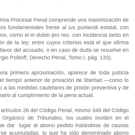
eforma Procesal Penal comprende una maximización de
os fundamentales frente al ius puniendi estatal, con
ios, como el in dubio pro reo, con incidencia tanto en
ón de la ley; entre cuyos criterios está el que afirma
favor del acusado, o en caso de duda se resuelve en
rgio Politoff, Derecho Penal, Tomo I, pág. 133).
na primera aproximación, aparece de toda justicia
el tiempo anterior de privación de libertad —como lo
o a las medidas cautelares de prisión preventiva y de
narlo al cumplimiento de la pena actual.
s artículos 26 del Código Penal, mismo 348 del Código
Orgánico de Tribunales, los cuales inciden en el
abe dar lugar al abono pedido tratándose de causas
tarse acumuladas, lo que ha sido denominado abono