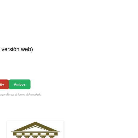
n versión web)
ity
Ambos
ga clic en el ícono del candado