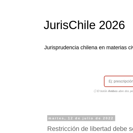
JurisChile 2026
Jurisprudencia chilena en materias civ
ⓘ El botón
Ambos
abre dos pes
martes, 12 de julio de 2022
Restricción de libertad debe s