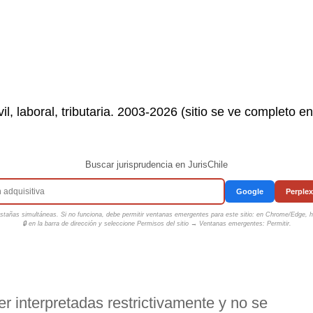
il, laboral, tributaria. 2003-2026 (sitio se ve completo e
Buscar jurisprudencia en JurisChile
Google
Perplex
tañas simultáneas. Si no funciona, debe permitir ventanas emergentes para este sitio: en Chrome/Edge, ha
🔒 en la barra de dirección y seleccione
Permisos del sitio → Ventanas emergentes: Permitir
.
er interpretadas restrictivamente y no se