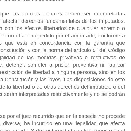
r que las normas penales deben ser interpretadas
de afectar derechos fundamentales de los imputados,
n con los efectos libertarios de cualquier apremio o
urre con el abono pedido por el amparado, conforme a
; lo que está en concordancia con la garantía que
Constitución y con la norma del artículo 5° del Código
lidad de las medidas privativas o restrictivas de
ar, detener, someter a prisión preventiva ni aplicar
restricción de libertad a ninguna persona, sino en los
a Constitución y las leyes. Las disposiciones de este
 de la libertad o de otros derechos del imputado o del
es serán interpretadas restrictivamente y no se podrán
rse por el juez recurrido que en la especie no procede
diversa, ha incurrido en una ilegalidad que afecta
te amparada. Y de conformidad con lo dispuesto en el