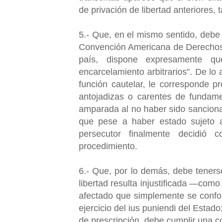
de privación de libertad anteriores
5.- Que, en el mismo sentido, debe 
Convención Americana de Derechos H
país, dispone expresamente q
encarcelamiento arbitrarios”. De lo 
función cautelar, le corresponde p
antojadizas o carentes de fundame
amparada al no haber sido sancionad
que pese a haber estado sujeto a 
persecutor finalmente decidió
procedimiento.
6.- Que, por lo demás, debe tenerse
libertad resulta injustificada —com
afectado que simplemente se confor
ejercicio del ius puniendi del Estado
de prescripción, debe cumplir una c