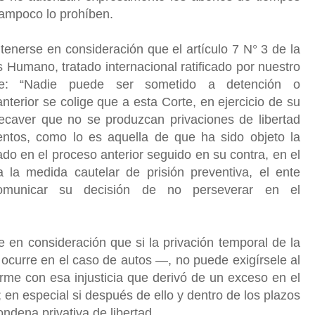
, tampoco lo prohíben.
tenerse en consideración que el artículo 7 N° 3 de la
umano, tratado internacional ratificado por nuestro
ue: “Nadie puede ser sometido a detención o
anterior se colige que a esta Corte, en ejercicio de su
recaver que no se produzcan privaciones de libertad
ntos, como lo es aquella de que ha sido objeto la
o en el proceso anterior seguido en su contra, en el
la medida cautelar de prisión preventiva, el ente
 comunicar su decisión de no perseverar en el
 en consideración que si la privación temporal de la
o ocurre en el caso de autos —, no puede exigírsele al
me con esa injusticia que derivó de un exceso en el
; en especial si después de ello y dentro de los plazos
ondena privativa de libertad.