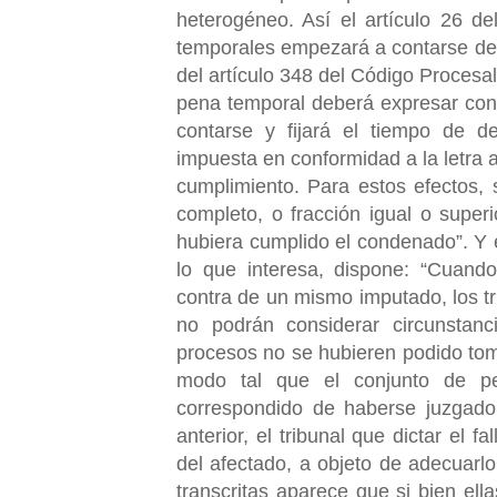
heterogéneo. Así el artículo 26 d
temporales empezará a contarse des
del artículo 348 del Código Procesa
pena temporal deberá expresar con 
contarse y fijará el tiempo de de
impuesta en conformidad a la letra 
cumplimiento. Para estos efectos,
completo, o fracción igual o supe
hubiera cumplido el condenado”. Y e
lo que interesa, dispone: “Cuando
contra de un mismo imputado, los tri
no podrán considerar circunstan
procesos no se hubieren podido tom
modo tal que el conjunto de p
correspondido de haberse juzgado 
anterior, el tribunal que dictar el f
del afectado, a objeto de adecuarlo
transcritas aparece que si bien el