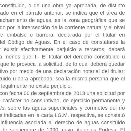
nstituido, o de una obra ya aprobada, de distinto
alado en el párrafo anterior, se indica que el área de
echamiento de aguas, es la zona geográfica que se
do por la intersección de la corriente natural y el nivel
embalse o barrera, declarada por el titular en
del Código de Aguas. En el caso de constatarse la
r existir efectivamente perjuicio a terceros, deberá
 a menos que: I.- El titular del derecho constituido u
 que le provoca la solicitud, de lo cual deberá quedar
ivo por medio de una declaración notarial del titular;
stituido u obra aprobada, sea la misma persona que el
al legalmente no existe perjuicio.
con fecha 06 de septiembre de 2013 una solicitud por
carácter no consuntivbo, de ejercicio permanente y
, sobre las aguas superficiales y corrinetes del río
s indicadas en la carta I.G.M. respectiva, se constató
 influencia asociada al derecho de aguas consituido
de septiembre de 1990, cuyo titular es Endesa. El