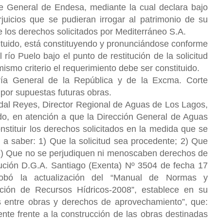
e General de Endesa, mediante la cual declara bajo
rjuicios que se pudieran irrogar al patrimonio de su
 los derechos solicitados por Mediterráneo S.A.
ituido, está constituyendo y pronunciándose conforme
río Puelo bajo el punto de restitución de la solicitud
mismo criterio el requerimiento debe ser constituido.
oría General de la República y de la Excma. Corte
 por supuestas futuras obras.
idal Reyes, Director Regional de Aguas de Los Lagos,
ado, en atención a que la Dirección General de Aguas
nstituir los derechos solicitados en la medida que se
, a saber: 1) Que la solicitud sea procedente; 2) Que
y 3) Que no se perjudiquen ni menoscaben derechos de
olución D.G.A. Santiago (Exenta) Nº 3504 de fecha 17
bó la actualización del “Manual de Normas y
ación de Recursos Hídricos-2008”, establece en su
ias entre obras y derechos de aprovechamiento”, que:
nte frente a la construcción de las obras destinadas