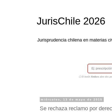
JurisChile 2026
Jurisprudencia chilena en materias civ
ⓘ El botón
Ambos
abre dos pes
miércoles, 13 de mayo de 2015
Se rechaza reclamo por dere