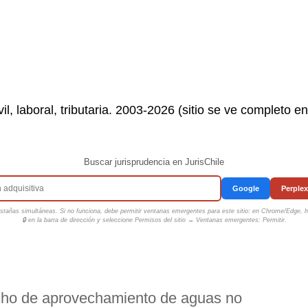
il, laboral, tributaria. 2003-2026 (sitio se ve completo e
Buscar jurisprudencia en JurisChile
Google
Perplex
tañas simultáneas. Si no funciona, debe permitir ventanas emergentes para este sitio: en Chrome/Edge, ha
🔒 en la barra de dirección y seleccione
Permisos del sitio → Ventanas emergentes: Permitir
.
cho de aprovechamiento de aguas no