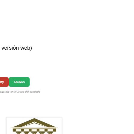
n versión web)
ity
Ambos
ga clic en el ícono del candado