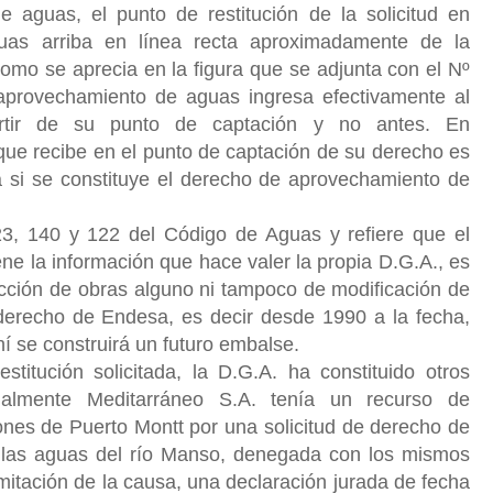
aguas, el punto de restitución de la solicitud en
guas arriba en línea recta aproximadamente de la
como se aprecia en la figura que se adjunta con el Nº
aprovechamiento de aguas ingresa efectivamente al
artir de su punto de captación y no antes. En
que recibe en el punto de captación de su derecho es
a si se constituye el derecho de aprovechamiento de
 23, 140 y 122 del Código de Aguas y refiere que el
ne la información que hace valer la propia D.G.A., es
ucción de obras alguno ni tampoco de modificación de
derecho de Endesa, es decir desde 1990 a la fecha,
hí se construirá un futuro embalse.
titución solicitada, la D.G.A. ha constituido otros
nalmente Meditarráneo S.A. tenía un recurso de
ones de Puerto Montt por una solicitud de derecho de
 las aguas del río Manso, denegada con los mismos
itación de la causa, una declaración jurada de fecha