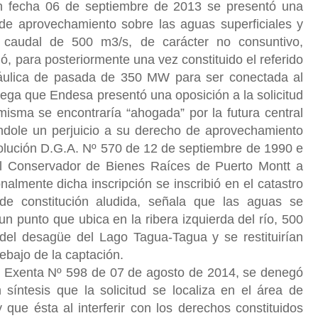
n fecha 06 de septiembre de 2013 se presentó una
 de aprovechamiento sobre las aguas superficiales y
n caudal de 500 m3/s, de carácter no consuntivo,
 para posteriormente una vez constituido el referido
dráulica de pasada de 350 MW para ser conectada al
ega que Endesa presentó una oposición a la solicitud
misma se encontraría “ahogada” por la futura central
dole un perjuicio a su derecho de aprovechamiento
olución D.G.A. Nº 570 de 12 de septiembre de 1990 e
del Conservador de Bienes Raíces de Puerto Montt a
nalmente dicha inscripción se inscribió en el catastro
de constitución aludida, señala que las aguas se
n punto que ubica en la ribera izquierda del río, 500
el desagüe del Lago Tagua-Tagua y se restituirían
bajo de la captación.
n Exenta Nº 598 de 07 de agosto de 2014, se denegó
síntesis que la solicitud se localiza en el área de
y que ésta al
interferir con los derechos constituidos