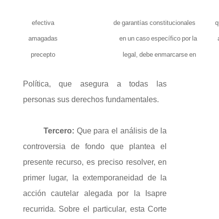
efectiva
de
garantías
constitucionales
q
amagadas
en
un
caso
específico
por
la
precepto
legal,
debe
enmarcarse
en
Política, que asegura a todas las
personas sus derechos fundamentales.
Tercero:
Que para el análisis de la
controversia de fondo que plantea el
presente recurso, es preciso resolver, en
primer lugar, la extemporaneidad de la
acción cautelar alegada por la Isapre
recurrida. Sobre el particular, esta Corte