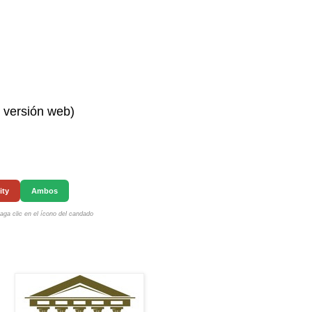
n versión web)
ity
Ambos
ga clic en el ícono del candado