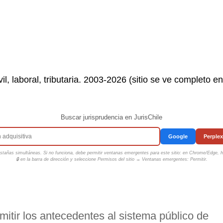
il, laboral, tributaria. 2003-2026 (sitio se ve completo e
Buscar jurisprudencia en JurisChile
Google
Perplex
tañas simultáneas. Si no funciona, debe permitir ventanas emergentes para este sitio: en Chrome/Edge, ha
🔒 en la barra de dirección y seleccione
Permisos del sitio → Ventanas emergentes: Permitir
.
mitir los antecedentes al sistema público de