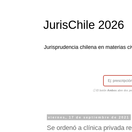
JurisChile 2026
Jurisprudencia chilena en materias civ
ⓘ El botón
Ambos
abre dos pes
viernes, 17 de septiembre de 2021
Se ordenó a clínica privada re