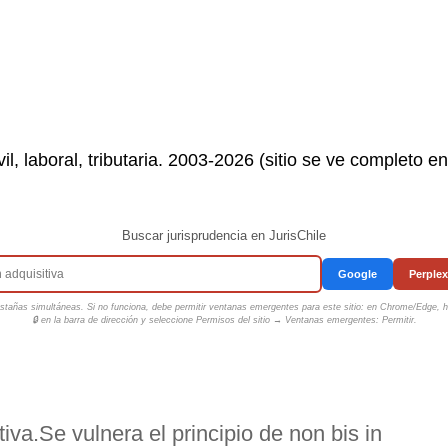
il, laboral, tributaria. 2003-2026 (sitio se ve completo e
Buscar jurisprudencia en JurisChile
Google
Perplex
tañas simultáneas. Si no funciona, debe permitir ventanas emergentes para este sitio: en Chrome/Edge, ha
🔒 en la barra de dirección y seleccione
Permisos del sitio → Ventanas emergentes: Permitir
.
va.Se vulnera el principio de non bis in