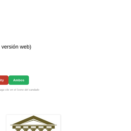
n versión web)
ity
Ambos
ga clic en el ícono del candado