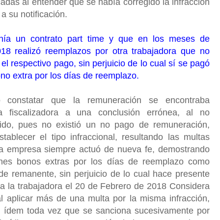
cadas al entender que se había corregido la infracción
 a su notificación.
nía un contrato part time y que en los meses de
8 realizó reemplazos por otra trabajadora que no
el respectivo pago, sin perjuicio de lo cual sí se pagó
no extra por los días de reemplazo.
o constatar que la remuneración se encontraba
a fiscalizadora a una conclusión errónea, al no
rido, pues no existió un no pago de remuneración,
tablecer el tipo infraccional, resultando las multas
a empresa siempre actuó de nueva fe, demostrando
ones bonos extras por los días de reemplazo como
de remanente, sin perjuicio de lo cual hace presente
 a la trabajadora el 20 de Febrero de 2018 Considera
l aplicar más de una multa por la misma infracción,
 in ídem toda vez que se sanciona sucesivamente por