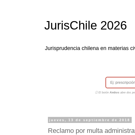
JurisChile 2026
Jurisprudencia chilena en materias civ
ⓘ El botón
Ambos
abre dos pes
jueves, 13 de septiembre de 2018
Reclamo por multa administrati