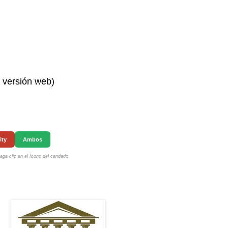
n versión web)
ity
Ambos
ga clic en el ícono del candado