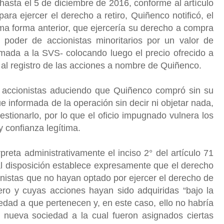
 hasta el 5 de diciembre de 2016, conforme al artículo
ara ejercer el derecho a retiro, Quiñenco notificó, el
ma forma anterior, que ejercería su derecho a compra
 poder de accionistas minoritarios por un valor de
mada a la SVS- colocando luego el precio ofrecido a
 al registro de las acciones a nombre de Quiñenco.
 accionistas aduciendo que Quiñenco compró sin su
e informada de la operación sin decir ni objetar nada,
tionarlo, por lo que el oficio impugnado vulnera los
y confianza legítima.
rpreta administrativamente el inciso 2° del artículo 71
l disposición establece expresamente que el derecho
onistas que no hayan optado por ejercer el derecho de
mero y cuyas acciones hayan sido adquiridas “bajo la
iedad a que pertenecen y, en este caso, ello no habría
nueva sociedad a la cual fueron asignados ciertas