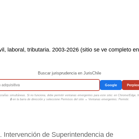
il, laboral, tributaria. 2003-2026 (sitio se ve completo e
Buscar jurisprudencia en JurisChile
Google
Perplex
tañas simultáneas. Si no funciona, debe permitir ventanas emergentes para este sitio: en Chrome/Edge, ha
🔒 en la barra de dirección y seleccione
Permisos del sitio → Ventanas emergentes: Permitir
.
. Intervención de Superintendencia de