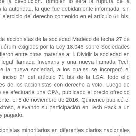
e la devolución. También lo será la ruptura de la
 la autoridad, la que fue debidamente informada, sin
 ejercicio del derecho contenido en el artículo 61 bis,
 de accionistas de la sociedad Madeco de fecha 27 de
uórum exigidos por la Ley 18.046 sobre Sociedades
ron entre otras materias a: i. Dividir la sociedad en
 legal llamada Invexans y una nueva llamada Tech
 de la nueva sociedad, a los cuales se incorporó el
inciso 2° del artículo 71 bis de la LSA, todo ello
tes de los accionistas con derecho a voto. Luego de
 se efectuaría una OPA, publicado el precio ofrecido
ente, el 5 de noviembre de 2016, Quiñenco publicó el
exitoso, elevando su participación en Tech Pack a un
o y pagado.
ionistas minoritarios en diferentes diarios nacionales