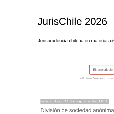
JurisChile 2026
Jurisprudencia chilena en materias civ
ⓘ El botón
Ambos
abre dos pes
miércoles, 28 de agosto de 2019
División de sociedad anónima