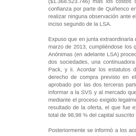
($1.368.523.746) más los costos d
confianza por parte de Quiñenco en
realizar ninguna observación ante el
inciso segundo de la LSA.
Expuso que en junta extraordinaria
marzo de 2013, cumpliéndose los q
Anónimas (en adelante LSA) procedie
dos sociedades, una continuadora
Pack, y ii. Acordar los estatutos
derecho de compra previsto en el 
aprobado por las dos terceras par
informar a la SVS y al mercado que
mediante el proceso exigido legalm
resultado de la oferta, el que fue 
total de 98,98 % del capital suscrit
Posteriormente se informó a los acc