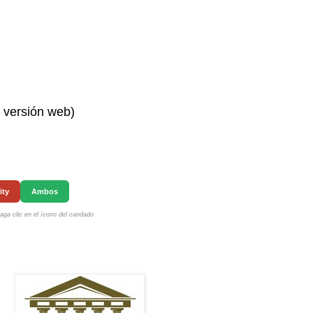
n versión web)
ity
Ambos
ga clic en el ícono del candado