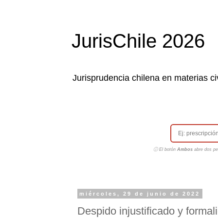
JurisChile 2026
Jurisprudencia chilena en materias civ
ⓘ El botón
Ambos
abre dos pes
miércoles, 29 de junio de 2022
Despido injustificado y formal