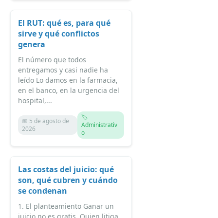
El RUT: qué es, para qué
sirve y qué conflictos
genera
El número que todos
entregamos y casi nadie ha
leído Lo damos en la farmacia,
en el banco, en la urgencia del
hospital,...
🏷️
📅 5 de agosto de
Administrativ
2026
o
Las costas del juicio: qué
son, qué cubren y cuándo
se condenan
1. El planteamiento Ganar un
juicio no es gratis. Quien litiga