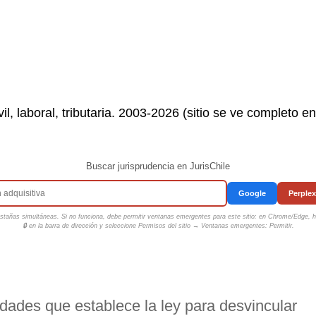
il, laboral, tributaria. 2003-2026 (sitio se ve completo e
Buscar jurisprudencia en JurisChile
Google
Perplex
tañas simultáneas. Si no funciona, debe permitir ventanas emergentes para este sitio: en Chrome/Edge, ha
🔒 en la barra de dirección y seleccione
Permisos del sitio → Ventanas emergentes: Permitir
.
idades que establece la ley para desvincular