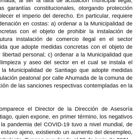
umada,
al ser la falta de actuación municipal ilegal,
as garantías constitucionales, otorgando protección
blecer el imperio del derecho. En particular, requiere
enación en costas: a) ordenar a la Municipalidad de
retas con el objeto de prohibir la instalación de
utura instalación de comercio ilegal en el sector
rida que adopte medidas concretas con el objeto de
y libertad personal; c) ordenar a la Municipalidad que
limpieza y aseo del sector en el cual se instala el
 la Municipalidad de Santiago que adopte medidas
irculación peatonal por calle Ahumada de la comuna de
ación de las sanciones respectivas contempladas en la
omparece el Director de la Dirección de Asesoría
tiago, quien expone, en primer término, los negativos
 la pandemia del COVID-19 tuvo a nivel mundial, de
o estuvo ajeno, existiendo un aumento del desempleo,