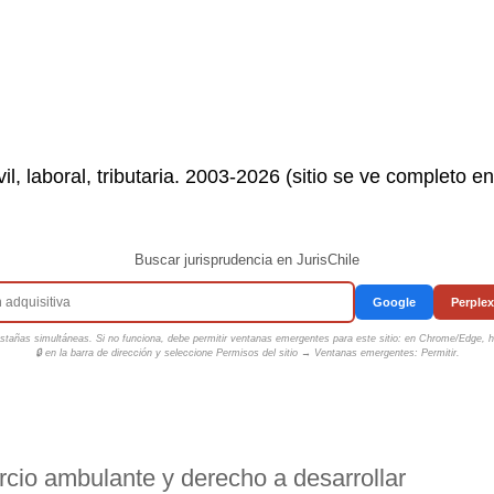
il, laboral, tributaria. 2003-2026 (sitio se ve completo e
Buscar jurisprudencia en JurisChile
Google
Perplex
tañas simultáneas. Si no funciona, debe permitir ventanas emergentes para este sitio: en Chrome/Edge, ha
🔒 en la barra de dirección y seleccione
Permisos del sitio → Ventanas emergentes: Permitir
.
cio ambulante y derecho a desarrollar