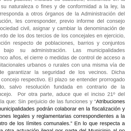
su naturaleza o fines y de conformidad a la ley, la
orresponda a otros órganos de la Administración del
ución, les corresponder, previo informe del consejo
ociedad civil, asignar y cambiar la denominación de
rdo de los dos tercios de los concejales en ejercicio,
ción respecto de poblaciones, barrios y conjuntos
io bajo su administración. Las municipalidades
inco años, el cierre o medidas de control de acceso a
bitacionales urbanos o rurales con una misma vía de
de garantizar la seguridad de los vecinos. Dicha
l concejo respectivo. El plazo se entender prorrogado
do, salvo resolución fundada en contrario de la
cejo. Por otra parte, aduce que el inciso 21º del
a que: Sin perjuicio de las funciones y “
Atribuciones
unicipalidades podrán colaborar en la fiscalización y
iones legales y reglamentarias correspondientes a la
tro de los límites comunales.” En lo que respecta a
va otra actuación ilegal por parte del Municipio al no