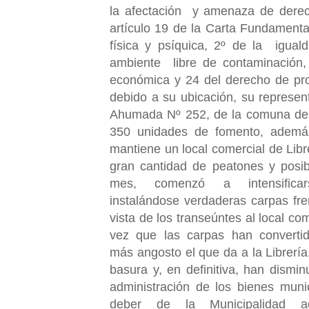
la afectación y amenaza de derech
artículo 19 de la Carta Fundamenta
física y psíquica, 2º de la igual
ambiente libre de contaminación, 
económica y 24 del derecho de pro
debido a su ubicación, su represen
Ahumada Nº 252, de la comuna de
350 unidades de fomento, además
mantiene un local comercial de Libr
gran cantidad de peatones y posib
mes, comenzó a intensifica
instalándose verdaderas carpas fren
vista de los transeúntes al local co
vez que las carpas han convertid
más angosto el que da a la Librería
basura y, en definitiva, han dismi
administración de los bienes muni
deber de la Municipalidad ad