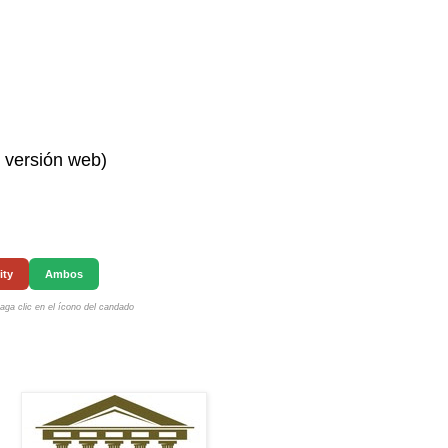
n versión web)
ity
Ambos
ga clic en el ícono del candado