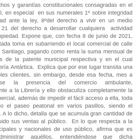
os y garantías constitucionales consagradas en el
l, en especial en sus numerales 1º sobre integridad
dad ante la ley, 8ºdel derecho a vivir en un medio
21 del derecho a desarrollar cualquiera actividad
piedad. Expone que, con fecha 8 de junio de 2021,
tada toma en subarriendo el local comercial de calle
 Santiago, pagando como renta la suma mensual de
 de la patente municipal respectiva y en el cual
ería Antártica. Explica que por ese lugar transita una
les clientes, sin embargo, desde esa fecha, mes a
rse la presencia del comercio ambulante,
te a la Librería y ello obstaculiza completamente la
mercial, además de impedir el fácil acceso a ella, toda
o el paseo peatonal en varios pasillos, siendo el
. A lo dicho, detalla que se acumula gran cantidad de
nuido sus ventas al público. En lo que respecta a la
cipales y nacionales de uso público, afirma que es
ministrar aquéllos,
entendiéndose que dicha