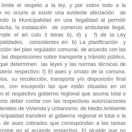
o
límite el respeto a la ley, y por sobre todo a la
 no ocurre al existir una evidente afectación de
iendo la Municipalidad en una ilegalidad al permitir
cita, la instalación de comercio ambulante ilegal.
ple el art culo 3 letras b), d) y f) de la Ley
palidades, consistentes en: b) La planificación y
cción del plan regulador comunal, de acuerdo con las
las disposiciones sobre transporte y tránsito público,
que determinen las leyes y las normas técnicas de
sterio respectivo; f) El aseo y ornato de la comuna.
os, su recolección, transporte y/o disposición final
des, con excepción las que están situadas en un
n el respectivo gobierno regional que asuma total o
timo deber contar con las respectivas autorizaciones
steriales de Vivienda y Urbanismo, de Medio Ambiente
ipalidad transferir al gobierno regional el total o la
os de aseo cobrados que correspondan a las tareas
rmine en el acuerdo respectivo. El alcalde que no