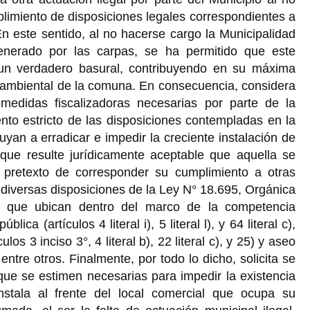
mplimiento de disposiciones legales correspondientes a
n este sentido, al no hacerse cargo la Municipalidad
generado por las carpas, se ha permitido que este
un verdadero basural, contribuyendo en su máxima
oambiental de la comuna. En consecuencia, considera
medidas fiscalizadoras necesarias por parte de la
nto estricto de las disposiciones contempladas en la
uyan a erradicar e impedir la creciente instalación de
 que resulte jurídicamente aceptable que aquella se
 pretexto de corresponder su cumplimiento a otras
n diversas disposiciones de la Ley N° 18.695, Orgánica
s, que ubican dentro del marco de la competencia
ica (artículos 4 literal i), 5 literal l), y 64 literal c),
os 3 inciso 3°, 4 literal b), 22 literal c), y 25) y aseo
), entre otros. Finalmente, por todo lo dicho, solicita se
ue se estimen necesarias para impedir la existencia
stala al frente del local comercial que ocupa su