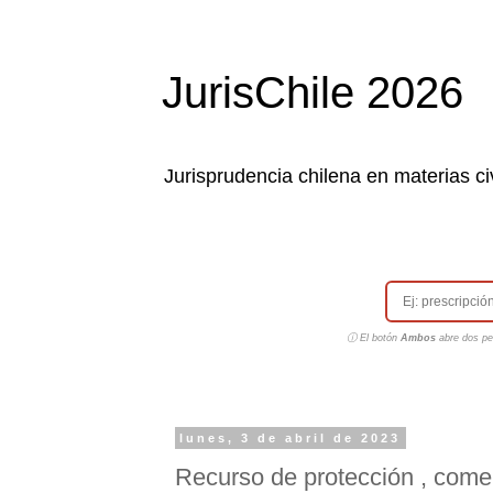
JurisChile 2026
Jurisprudencia chilena en materias civ
ⓘ El botón
Ambos
abre dos pes
lunes, 3 de abril de 2023
Recurso de protección , comer