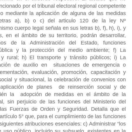
cionado por el tribunal electoral regional competente
o mediante la aplicación de alguna de las medidas
 letras a), b) o c) del articulo 120 de la ley Nº
smo cuerpo legal señala en sus letras b), f), h), i), y
s, en el ámbito de su territorio, podrán desarrollar,
os de la Administración del Estado, funciones
ública y la protección del medio ambiente; f) La
y rural; h) El transporte y tránsito públicos; i) La
tación de auxilio en situaciones de emergencia o
plementación, evaluación, promoción, capacitación y
cial y situacional, la celebración de convenios con
 aplicación de planes de reinserción social y de
bién la adopción de medidas en el ámbito de la
, sin perjuicio de las funciones del Ministerio del
 las Fuerzas de Orden y Seguridad. Detalla que el
artículo 5° que, para el cumplimiento de las funciones
siguientes atribuciones esenciales: c) Administrar “los
 uso público, incluido su
s
ubsuelo, existentes en la