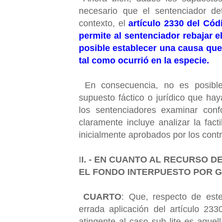
necesario que el sentenciador de
contexto, el
artículo 2330 del Cód
permite al sentenciador rebajar e
posible establecer una causa que 
tal como ocurrió en la especie.
En consecuencia, no es posible
supuesto fáctico o jurídico que ha
los sentenciadores examinar confo
claramente incluye analizar la fact
inicialmente aprobados por los contr
I
I. - EN CUANTO AL RECURSO D
EL FONDO INTERPUESTO POR 
CUARTO
: Que, respecto de este
errada aplicación del artículo 23
atingente al caso sub lite es aque