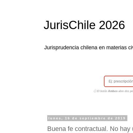
JurisChile 2026
Jurisprudencia chilena en materias civ
ⓘ El botón
Ambos
abre dos pes
lunes, 16 de septiembre de 2019
Buena fe contractual. No hay u