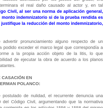
terminara el real daño causado al actor y, en tal
igo Civil, al ser una norma de aplicación general,
l monto indemnizatorio si de la prueba rendida es
justifique la reducción del monto indemnizatorio,
 advertir pronunciamiento alguno respecto de un
ya podido exceder el marco legal que correspondía a
rme a la propia acción objeto de la litis, lo que
ibilidad de ejecutar la obra de acuerdo a los planos
atantes.
E CASACIÓN EN
GERMAN POLANCO:
 postulado de nulidad, el recurrente denuncia una
30 del Código Civil, argumentando que la normativa
lla contenida en los artículos 1556 y 1558 del mismo