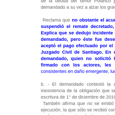
de la deuda del señor Polanco p
demandado a su vez a alzar los gra
Reclama que
no obstante el acu
suspendió el remate decretado,
Explica que se dedujo incidente 
demandado, pero éste fue deses
aceptó el pago efectuado por el 
Juzgado Civil de Santiago.
En 
demandado, quien no solicitó 
firmado con los actores, les
consistentes en daño emergente, lu
b. - El demandado contestó la a
inexistencia de la obligación que 
escritura de 1° de diciembre de 201
También afirma que no se emitió 
ejecución, la que sólo se recibió co