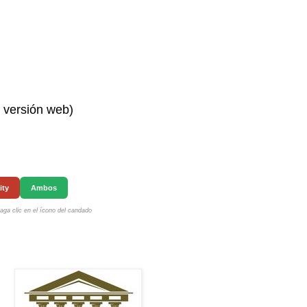
n versión web)
ity
Ambos
ga clic en el ícono del candado