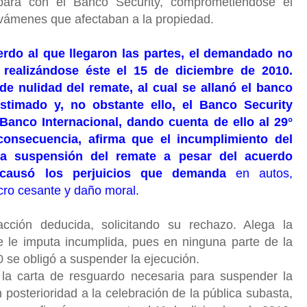
ara con el Banco Security, comprometiéndose el
vámenes que afectaban a la propiedad.
erdo al que llegaron las partes, el demandado no
 realizándose éste el 15 de diciembre de 2010.
de nulidad del remate, al cual se allanó el banco
timado y, no obstante ello, el Banco Security
Banco Internacional, dando cuenta de ello al 29°
consecuencia, afirma que el incumplimiento del
la suspensión del remate a pesar del acuerdo
 causó los perjuicios que demanda
en autos,
cro cesante y daño moral.
cción deducida, solicitando su rechazo. Alega la
se le imputa incumplida, pues en ninguna parte de la
0 se obligó a suspender la ejecución.
la carta de resguardo necesaria para suspender la
n posterioridad a la celebración de la pública subasta,