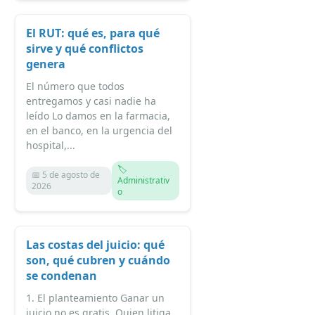
El RUT: qué es, para qué
sirve y qué conflictos
genera
El número que todos
entregamos y casi nadie ha
leído Lo damos en la farmacia,
en el banco, en la urgencia del
hospital,...
🏷️
📅 5 de agosto de
Administrativ
2026
o
Las costas del juicio: qué
son, qué cubren y cuándo
se condenan
1. El planteamiento Ganar un
juicio no es gratis. Quien litiga