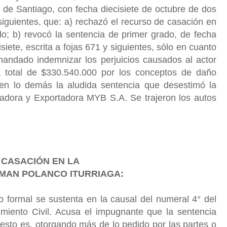
 de Santiago, con fecha diecisiete de octubre de dos
y siguientes, que: a) rechazó el recurso de casación en
o; b) revocó la sentencia de primer grado, de fecha
siete, escrita a fojas 671 y siguientes, sólo en cuanto
ndado indemnizar los perjuicios causados al actor
 total de $330.540.000 por los conceptos de daño
en lo demás la aludida sentencia que desestimó la
dora y Exportadora MYB S.A. Se trajeron los autos
E CASACIÓN EN LA
RMAN POLANCO
ITURRIAGA:
io formal se sustenta en la causal del numeral 4° del
imiento Civil. Acusa el impugnante que la sentencia
 esto es, otorgando más de lo pedido por las partes o