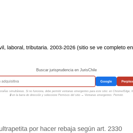
il, laboral, tributaria. 2003-2026 (sitio se ve completo e
Buscar jurisprudencia en JurisChile
Google
Perplex
tañas simultáneas. Si no funciona, debe permitir ventanas emergentes para este sitio: en Chrome/Edge, ha
🔒 en la barra de dirección y seleccione
Permisos del sitio → Ventanas emergentes: Permitir
.
ltrapetita por hacer rebaja según art. 2330