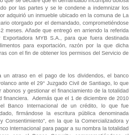
ndo que se declare que el demandado incumplió dolosa
do por las partes y se le condene a indemnizar los
or adquirió un inmueble ubicado en la comuna de La
cario otorgado por el demandado, comprometiéndose
42 meses. Añade que entregó en arriendo la referida
y Exportadora MYB S.A., para que fuera destinada
limentos para exportación, razón por la que dicha
as con el fin de obtener los permisos del Servicio de
 un atraso en el pago de los dividendos, el banco
lanco ante el 29° Juzgado Civil de Santiago, lo que
 abonos y gestionar el financiamiento de la totalidad
d financiera.
Además que el 1 de diciembre de 2010
el Banco Internacional de un crédito, lo que fue
ado, firmándose la escritura pública denominada
 y Consentimiento”, en la que la Comercializadora y
co Internacional para pagar a su nombra la totalidad