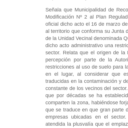
Señala que Municipalidad de Recoleta, mediante Decreto Exento N° 555, promulgó la Modificación Nº 2 al Plan Regulador Comunal de Recoleta, publicándose en el Diario oficial dicho acto el 16 de marzo de 2018, afectando, entre otros sectores de la comuna, al territorio que conforma su Junta de Vecinos y en la que residen las personas naturales de la Unidad Vecinal denominada Quinta Residencial El Salto, estableciéndose por medio dicho acto administrativo una restricción al uso de suelo para las industrias ubicadas en sector. Relata que el origen de la Modificación del Plan Regulador se encuentra en la percepción por parte de la Autoridad Municipal de que su sector debía incorporar restricciones al uso de suelo para las diversas industrias que se encuentran emplazadas en el lugar, al considerar que esas labores importarían perjuicios a la comunidad traducidas en la contaminación y destrucción del espacio público y en una preocupación constante de los vecinos del sector. Aduce que aquella percepción difiere de la forma en que por décadas se ha establecido la relación de comunidad con las industrias que comparten la zona, habiéndose forjado en sus orígenes por una necesidad, el trabajo, lo que se traduce en que gran parte de los vecinos realizan labores remuneradas para las empresas ubicadas en el sector. Agrega que, asimismo, difiere de su percepción, atendida la plusvalía que el emplazamiento de aquellas empresas ha generado para su sector, implicando, hasta la promulgación de la Modificación reclamada, un mayor valor de los terrenos en que se emplazan sus viviendas. Alega que la ilegalidad y arbitrariedad del acto administrativo que dio lugar a la Modificación Nº 2 reclamada radica en que se ha obviado la participación que debe concurrir por parte de las Organizaciones Territoriales legalmente constituidas que se vean involucradas, afectándose, por una parte, la observancia de los trámites previstos en los N°s. 1 y 6 del artículo 2.1.11. de la Ordenanza General de Urbanismo y Construcciones, y por otra, en la contravención del artículo 11 inciso segundo de la Ley Nº 19.880, de Bases de los Procedimientos Administrativos que Rigen los Actos de los Órganos de la Administración del Estado, respecto a la fundamentación del acto en el rechazo de las objeciones formuladas. Aduce que el artículo 2.1.11. establece que antes de iniciar la discusión de un proyecto de Plan Regulador Comunal -en este caso, modificación -se deberá: “1. Informar a los vecinos, especialmente a los afectados, acerca de las principales características del Instrumento de Planificación Territorial propuesto y de sus efectos, señalando los criterios adoptados respecto de cada uno de los contenidos del Plan Regulador Comunal señalados en el artículo 2.1.10. de esta Ordenanza General. Tal información deberá entregarse, al menos, mediante carta certificada a las organizaciones territoriales legalmente constituidas que estén involucradas y, a través de un aviso de prensa en un medio de amplia difusión en la comuna, se pondrá en conocimiento de los vecinos que dicha información, acompañada de la memoria explicativa, estará a su disposición para su retiro gratuito, en el lugar que allí se indique. En este mismo aviso se indicará el lugar y fecha en que se realizarán las audiencias públicas a que se refiere el número siguiente.” Por su parte en el numeral 6. de esa disposición, se establece que “Los interesados podrán formular, por escrito, las observaciones fundadas que estimen convenientes acerca del proyecto de Plan Regulador Comunal, hasta quince días después de la audiencia pública a que se refiere el número anterior.” Alega que de la lectura de acto recurrido se aprecia en sus vistos que se habría dado cumplimiento al envío de cartas, no así a su despacho certificado, sin que se haya establecido los destinatarios toda vez que la principal afectada, Junta de Vecinos Quinta Residencial El Salto, no recibió la citada comunicación. Indica que dicha omisión establecida en esa ley ha sido desarrollada por 