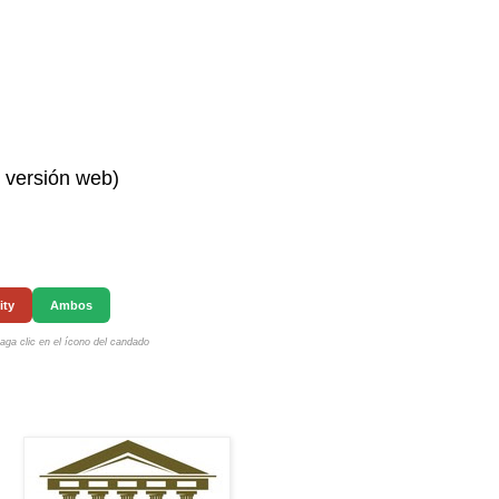
n versión web)
ity
Ambos
ga clic en el ícono del candado