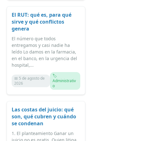
El RUT: qué es, para qué
sirve y qué conflictos
genera
El número que todos
entregamos y casi nadie ha
leído Lo damos en la farmacia,
en el banco, en la urgencia del
hospital,...
🏷️
📅 5 de agosto de
Administrativ
2026
o
Las costas del juicio: qué
son, qué cubren y cuándo
se condenan
1. El planteamiento Ganar un
juicio no es gratis. Quien litiga