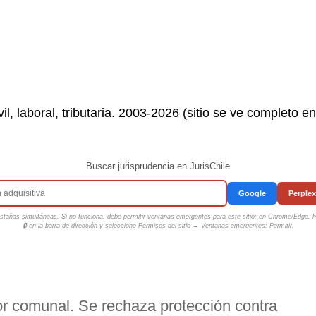
il, laboral, tributaria. 2003-2026 (sitio se ve completo e
Buscar jurisprudencia en JurisChile
Google
Perplex
tañas simultáneas. Si no funciona, debe permitir ventanas emergentes para este sitio: en Chrome/Edge, ha
🔒 en la barra de dirección y seleccione
Permisos del sitio → Ventanas emergentes: Permitir
.
or comunal. Se rechaza protección contra