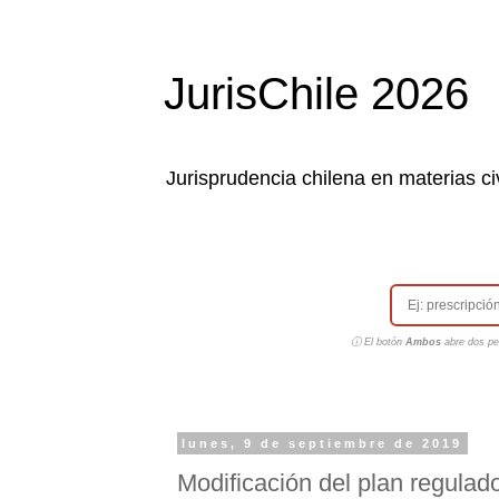
JurisChile 2026
Jurisprudencia chilena en materias civ
ⓘ El botón
Ambos
abre dos pes
lunes, 9 de septiembre de 2019
Modificación del plan regulad