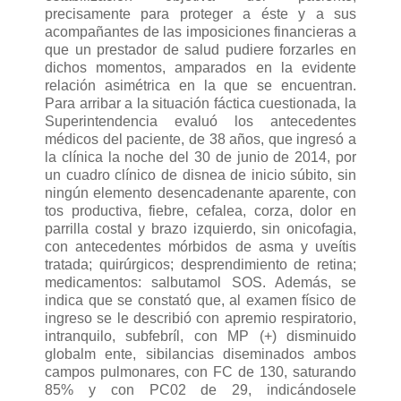
precisamente para proteger a éste y a sus
acompañantes de las imposiciones financieras a
que un prestador de salud pudiere forzarles en
dichos momentos, amparados en la evidente
relación asimétrica en la que se encuentran.
Para arribar a la situación fáctica cuestionada, la
Superintendencia evaluó los antecedentes
médicos del paciente, de 38 años, que ingresó a
la clínica la noche del 30 de junio de 2014, por
un cuadro clínico de disnea de inicio súbito, sin
ningún elemento desencadenante aparente, con
tos productiva, fiebre, cefalea, corza, dolor en
parrilla costal y brazo izquierdo, sin onicofagia,
con antecedentes mórbidos de asma y uveítis
tratada; quirúrgicos; desprendimiento de retina;
medicamentos: salbutamol SOS. Además, se
indica que se constató que, al examen físico de
ingreso se le describió con apremio respiratorio,
intranquilo, subfebríl, con MP (+) disminuido
globalm ente, sibilancias diseminados ambos
campos pulmonares, con FC de 130, saturando
85% y con PC02 de 29, indicándosele