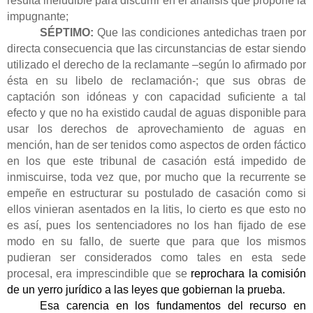
resulta ineludible para discurrir en el análisis que propone la
impugnante;
SÉPTIMO:
Que las condiciones antedichas traen por
directa consecuencia que las circunstancias de estar siendo
utilizado el derecho de la reclamante –según lo afirmado por
ésta en su libelo de reclamación-; que sus obras de
captación son idóneas y con capacidad suficiente a tal
efecto y que no ha existido caudal de aguas disponible para
usar los derechos de aprovechamiento de aguas en
mención
, han de ser tenidos como aspectos de orden fáctico
en los que este tribunal de casación está impedido de
inmiscuirse, toda vez que, por mucho que la recurrente se
empeñe en estructurar su postulado de casación como si
ellos vinieran asentados en la litis, lo cierto es que esto no
es así, pues los sentenciadores no los han fijado de ese
modo en su fallo, de suerte que para que los mismos
pudieran ser considerados como tales en esta sede
procesal, era imprescindible que se
reprochara la comisión
de un yerro jurídico a las leyes que gobiernan la prueba.
Esa carencia en los fundamentos del recurso en