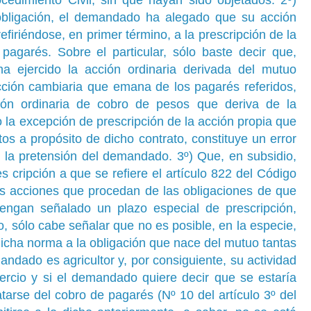
obligación, el demandado ha alegado que su acción
refiriéndose, en primer término, a la prescripción de la
agarés. Sobre el particular, sólo baste decir que,
 ejercido la acción ordinaria derivada del mutuo
acción cambiaria que emana de los pagarés referidos,
ón ordinaria de cobro de pesos que deriva de la
 la excepción de prescripción de la acción propia que
itos a propósito de dicho contrato, constituye un error
r la pretensión del demandado. 3º) Que, en subsidio,
cripción a que se refiere el artículo 822 del Código
 acciones que procedan de las obligaciones de que
tengan señalado un plazo especial de prescripción,
o, sólo cabe señalar que no es posible, en la especie,
 dicha norma a la obligación que nace del mutuo tantas
andado es agricultor y, por consiguiente, su actividad
rcio y si el demandado quiere decir que se estaría
atarse del cobro de pagarés (Nº 10 del artículo 3º del