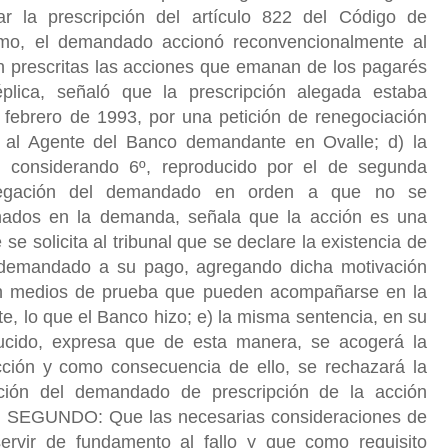
car la prescripción del artículo 822 del Código de
smo, el demandado accionó reconvencionalmente al
 prescritas las acciones que emanan de los pagarés
éplica, señaló que la prescripción alegada estaba
 febrero de 1993, por una petición de renegociación
a al Agente del Banco demandante en Ovalle; d) la
u considerando 6º, reproducido por el de segunda
 alegación del demandado en orden a que no se
ados en la demanda, señala que la acción es una
se solicita al tribunal que se declare la existencia de
 demandado a su pago, agregando dicha motivación
on medios de prueba que pueden acompañarse en la
e, lo que el Banco hizo; e) la misma sentencia, en su
ucido, expresa que de esta manera, se acogerá la
cción y como consecuencia de ello, se rechazará la
ación del demandado de prescripción de la acción
. SEGUNDO: Que las necesarias consideraciones de
rvir de fundamento al fallo y que como requisito