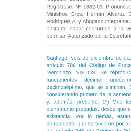
Regístrese. Nº 1882-03. Pronuncia
Ministros Sres. Hernán Álvarez 
Rodríguez A. y Abogado Integrante S
obstante haber concurrido a la vi
permiso. Autorizado por la Secretar
____________________________
Santiago, seis de diciembre de do
artículo 786 del Código de Proced
reemplazo. VISTOS: Se reproduc
fundamentos décimo, undécim
decimoséptimo, que se eliminan. S
considerando primero de la sentenc
y, además, presente: 1º) Que la
plenamente probadas, desde que el
existencia. Por lo demás, está
demandado, que se tuvieron por ac
del artículo 346 del Código de Pro