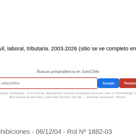
il, laboral, tributaria. 2003-2026 (sitio se ve completo e
Buscar jurisprudencia en JurisChile
Google
Perplex
tañas simultáneas. Si no funciona, debe permitir ventanas emergentes para este sitio: en Chrome/Edge, ha
🔒 en la barra de dirección y seleccione
Permisos del sitio → Ventanas emergentes: Permitir
.
hibiciones - 06/12/04 - Rol Nº 1882-03