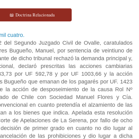
📖 Doctrina Relacionada
mil cuatro.
 del Segundo Juzgado Civil de Ovalle, caratulados
res Bugueño, Manuel, por sentencia de veintiuno de
ante de dicho tribunal rechazó la demanda principal y,
onal, declaró prescritas las acciones cambiarias
83,73 por UF 592,78 y por UF 1003,66 y la acción
es Bugueño que emanan de los pagarés por UF. 1423
 la acción de desposeimiento de la causa Rol Nº
tado de Chile con Sociedad Manuel Flores y Cía.
onvencional en cuanto pretendía el alzamiento de las
tan a los bienes que indica. Apelada esta resolución
orte de Apelaciones de La Serena, por fallo de ocho
a decisión de primer grado en cuanto no dio lugar al
ancelación de las prohibiciones y dio lugar a dicha