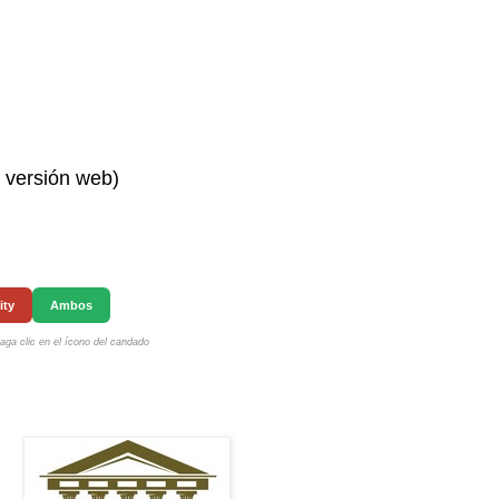
n versión web)
ity
Ambos
ga clic en el ícono del candado