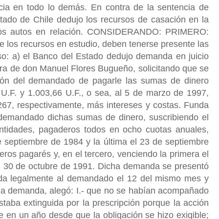
ncia en todo lo demás. En contra de la sentencia de
tado de Chile dedujo los recursos de casación en la
n los autos en relación. CONSIDERANDO: PRIMERO:
e los recursos en estudio, deben tenerse presente las
eso: a) el Banco del Estado dedujo demanda en juicio
tra de don Manuel Flores Bugueño, solicitando que se
ación del demandado de pagarle las sumas de dinero
 U.F. y 1.003,66 U.F., o sea, al 5 de marzo de 1997,
267, respectivamente, más intereses y costas. Funda
demandado dichas sumas de dinero, suscribiendo el
ntidades, pagaderos todos en ocho cuotas anuales,
e septiembre de 1984 y la última el 23 de septiembre
eros pagarés y, en el tercero, venciendo la primera el
el 30 de octubre de 1991. Dicha demanda se presentó
icada legalmente al demandado el 12 del mismo mes y
 la demanda, alegó: I.- que no se habían acompañado
estaba extinguida por la prescripción porque la acción
 en un año desde que la obligación se hizo exigible;