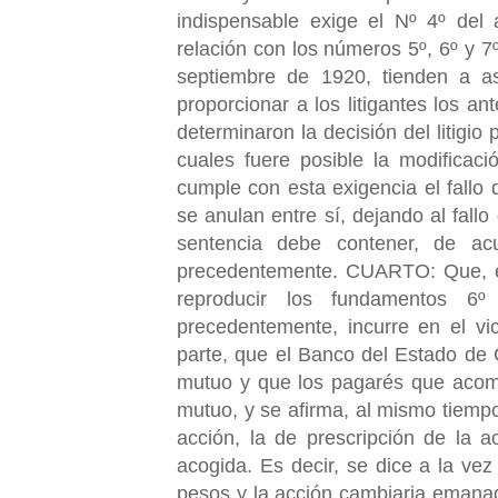
indispensable exige el Nº 4º del 
relación con los números 5º, 6º y 
septiembre de 1920, tienden a ase
proporcionar a los litigantes los a
determinaron la decisión del litigio
cuales fuere posible la modifica
cumple con esta exigencia el fallo
se anulan entre sí, dejando al fall
sentencia debe contener, de ac
precedentemente. CUARTO: Que, en 
reproducir los fundamentos 6º
precedentemente, incurre en el vi
parte, que el Banco del Estado de C
mutuo y que los pagarés que acomp
mutuo, y se afirma, al mismo tiem
acción, la de prescripción de la 
acogida. Es decir, se dice a la ve
pesos y la acción cambiaria emana