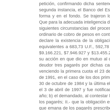
petición, confirmando dicha sente
segunda instancia, el Banco del Es
forma y en el fondo. Se trajero
Que para la adecuada inteligencia d
siguientes circunstancias del proc
ordinario de cobro de pesos en con
declare la existencia de la oblig
equivalentes a 683,73 U.F., 592,78
$9.166.221, $7.946.927 y $13.455.
su acción en que dio en mutuo al 
deudor tres pagarés por dichas ca
venciendo la primera cuota el 23 d
de 1991, en el caso de los dos prim
30 de octubre de 1984 y la última 
el 3 de abril de 1997 y fue notif
año; b) el demandado, al contestar
los pagarés; II.- que la obligación 
que emana de los pagarés prescribe