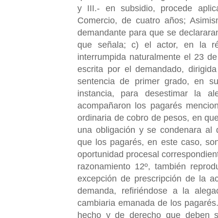
y III.- en subsidio, procede apli
Comercio, de cuatro años; Asimi
demandante para que se declararan
que señala; c) el actor, en la r
interrumpida naturalmente el 23 de
escrita por el demandado, dirigid
sentencia de primer grado, en s
instancia, para desestimar la
acompañaron los pagarés mencion
ordinaria de cobro de pesos, en que 
una obligación y se condenara al
que los pagarés, en este caso, s
oportunidad procesal correspondient
razonamiento 12º, también reprod
excepción de prescripción de la a
demanda, refiriéndose a la aleg
cambiaria emanada de los pagarés
hecho y de derecho que deben se