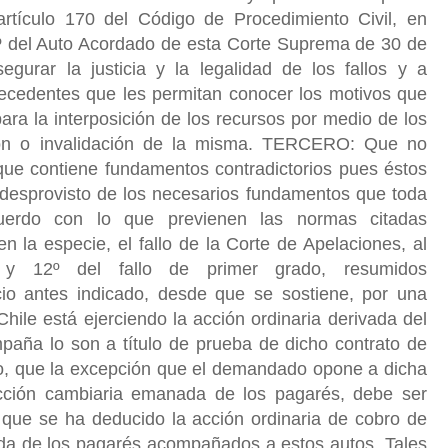
artículo 170 del Código de Procedimiento Civil, en
7º del Auto Acordado de esta Corte Suprema de 30 de
gurar la justicia y la legalidad de los fallos y a
ntecedentes que les permitan conocer los motivos que
 para la interposición de los recursos por medio de los
ción o invalidación de la misma. TERCERO: Que no
 que contiene fundamentos contradictorios pues éstos
o desprovisto de los necesarios fundamentos que toda
uerdo con lo que previenen las normas citadas
la especie, el fallo de la Corte de Apelaciones, al
 y 12º del fallo de primer grado, resumidos
cio antes indicado, desde que se sostiene, por una
hile está ejerciendo la acción ordinaria derivada del
aña lo son a título de prueba de dicho contrato de
po, que la excepción que el demandado opone a dicha
acción cambiaria emanada de los pagarés, debe ser
z que se ha deducido la acción ordinaria de cobro de
da de los pagarés acompañados a estos autos. Tales