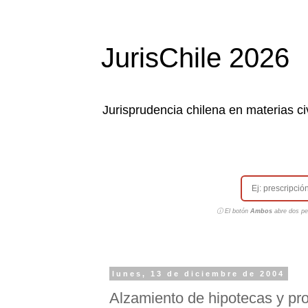
JurisChile 2026
Jurisprudencia chilena en materias civ
ⓘ El botón
Ambos
abre dos pes
lunes, 13 de diciembre de 2004
Alzamiento de hipotecas y pro