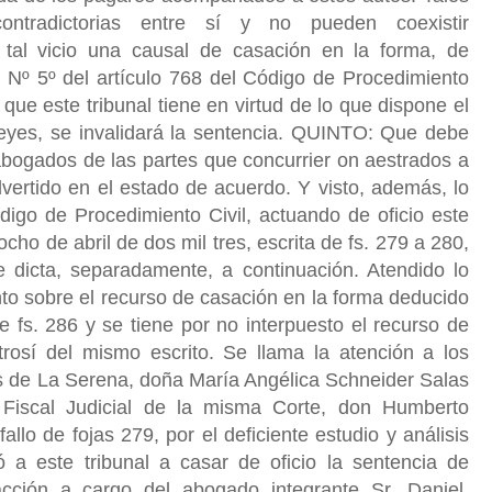
ontradictorias entre sí y no pueden coexistir
 tal vicio una causal de casación en la forma, de
 Nº 5º del artículo 768 del Código de Procedimiento
 que este tribunal tiene en virtud de lo que dispone el
leyes, se invalidará la sentencia. QUINTO: Que debe
abogados de las partes que concurrier on aestrados a
dvertido en el estado de acuerdo. Y visto, además, lo
digo de Procedimiento Civil, actuando de oficio este
 ocho de abril de dos mil tres, escrita de fs. 279 a 280,
 dicta, separadamente, a continuación. Atendido lo
to sobre el recurso de casación en la forma deducido
de fs. 286 y se tiene por no interpuesto el recurso de
trosí del mismo escrito. Se llama la atención a los
es de La Serena, doña María Angélica Schneider Salas
 Fiscal Judicial de la misma Corte, don Humberto
llo de fojas 279, por el deficiente estudio y análisis
ó a este tribunal a casar de oficio la sentencia de
cción a cargo del abogado integrante Sr. Daniel.