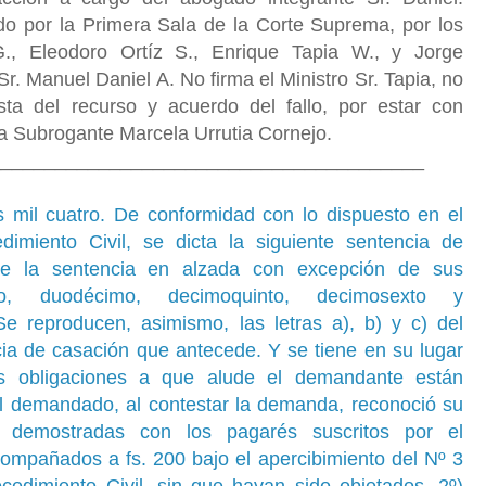
do por la Primera Sala de la Corte Suprema, por los
G., Eleodoro Ortíz S., Enrique Tapia W., y Jorge
r. Manuel Daniel A. No firma el Ministro Sr. Tapia, no
sta del recurso y acuerdo del fallo, por estar con
ia Subrogante Marcela Urrutia Cornejo.
________________________________________
s mil cuatro. De conformidad con lo dispuesto en el
imiento Civil, se dicta la siguiente sentencia de
e la sentencia en alzada con excepción de sus
o, duodécimo, decimoquinto, decimosexto y
e reproducen, asimismo, las letras a), b) y c) del
ia de casación que antecede. Y se tiene en su lugar
s obligaciones a que alude el demandante están
 demandado, al contestar la demanda, reconoció su
n demostradas con los pagarés suscritos por el
ompañados a fs. 200 bajo el apercibimiento del Nº 3
cedimiento Civil, sin que hayan sido objetados. 2º)