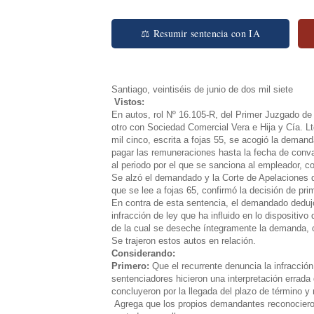
⚖ Resumir sentencia con IA
Santiago, veintiséis de junio de dos mil siete
Vistos:
En autos, rol Nº 16.105-R, del Primer Juzgado de
otro con Sociedad Comercial Vera e Hija y Cía. Lt
mil cinco, escrita a fojas 55, se acogió la dema
pagar las remuneraciones hasta la fecha de conva
al periodo por el que se sanciona al empleador, co
Se alzó el demandado y la Corte de Apelaciones de
que se lee a fojas 65, confirmó la decisión de pri
En contra de esta sentencia, el demandado dedujo 
infracción de ley que ha influido en lo dispositivo
de la cual se deseche íntegramente la demanda, 
Se trajeron estos autos en relación.
Considerando:
Primero:
Que el recurrente denuncia la infracción
sentenciadores hicieron una interpretación errada 
concluyeron por la llegada del plazo de término y
Agrega que los propios demandantes reconocieron 