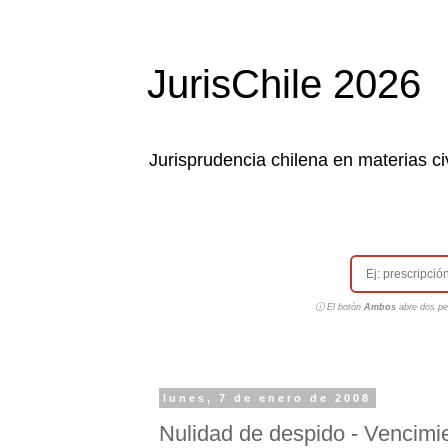
JurisChile 2026
Jurisprudencia chilena en materias civ
ⓘ El botón
Ambos
abre dos pes
lunes, 7 de enero de 2008
Nulidad de despido - Vencimie