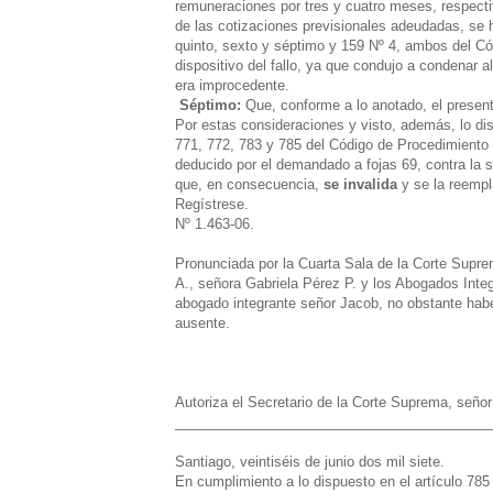
remuneraciones por tres y cuatro meses, respectiv
de las cotizaciones previsionales adeudadas, se h
quinto, sexto y séptimo y 159 Nº 4, ambos del Cód
dispositivo del fallo, ya que condujo a condenar 
era improcedente.
Séptimo:
Que, conforme a lo anotado, el presen
Por estas consideraciones y visto, además, lo dis
771, 772, 783 y 785 del Código de Procedimiento 
deducido por el demandado a fojas 69, contra la se
que, en consecuencia,
se invalida
y se la reempl
Regístrese.
Nº 1.463-06.
Pronunciada por la Cuarta Sala de la Corte Supre
A., señora Gabriela Pérez P. y los Abogados Inte
abogado integrante señor Jacob, no obstante haber
ausente.
Autoriza el Secretario de la Corte Suprema, seño
_________________________________________
Santiago, veintiséis de junio dos mil siete.
En cumplimiento a lo dispuesto en el artículo 785