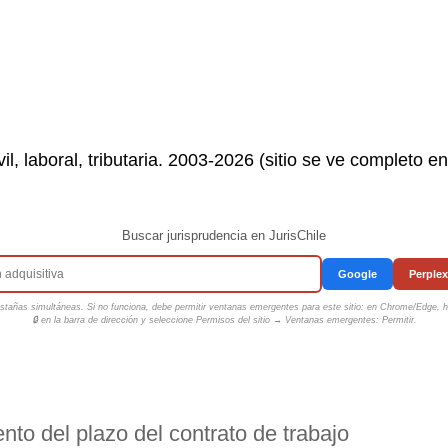
il, laboral, tributaria. 2003-2026 (sitio se ve completo e
Buscar jurisprudencia en JurisChile
Google
Perplex
tañas simultáneas. Si no funciona, debe permitir ventanas emergentes para este sitio: en Chrome/Edge, ha
🔒 en la barra de dirección y seleccione
Permisos del sitio → Ventanas emergentes: Permitir
.
nto del plazo del contrato de trabajo