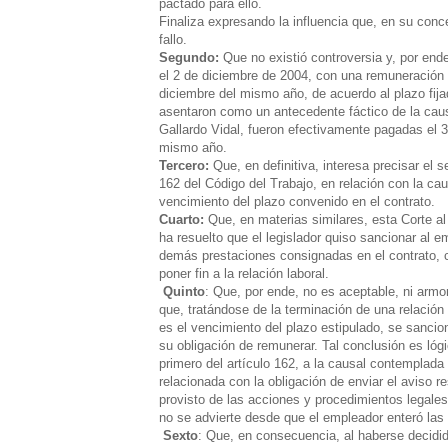
pactado para ello.
Finaliza expresando la influencia que, en su conc
fallo.
Segundo:
Que no existió controversia y, por end
el 2 de diciembre de 2004, con una remuneración s
diciembre del mismo año, de acuerdo al plazo fijad
asentaron como un antecedente fáctico de la caus
Gallardo Vidal, fueron efectivamente pagadas el 
mismo año.
Tercero:
Que, en definitiva, interesa precisar el s
162 del Código del Trabajo, en relación con la cau
vencimiento del plazo convenido en el contrato.
Cuarto:
Que, en materias similares, esta Corte al 
ha resuelto que el legislador quiso sancionar al 
demás prestaciones consignadas en el contrato, c
poner fin a la relación laboral.
Quinto
: Que, por ende, no es aceptable, ni armon
que, tratándose de la terminación de una relación
es el vencimiento del plazo estipulado, se sanci
su obligación de remunerar. Tal conclusión es lógi
primero del artículo 162, a la causal contemplada
relacionada con la obligación de enviar el aviso 
provisto de las acciones y procedimientos legales 
no se advierte desde que el empleador enteró las
Sexto
: Que, en consecuencia, al haberse decidi