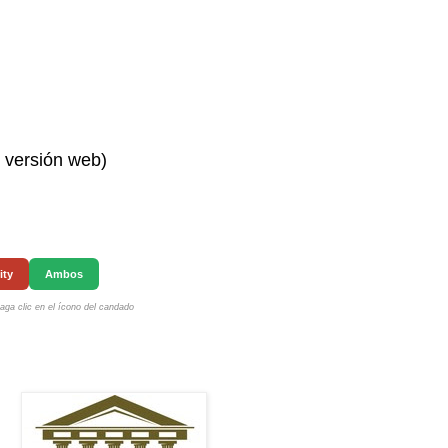
n versión web)
ity
Ambos
ga clic en el ícono del candado