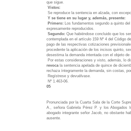
que sigue.
Vistos:
Se reproduce la sentencia en alzada, con excepci
Y se tiene en su lugar y, además, presente:
Primero:
Los fundamentos segundo a quinto del f
expresamente reproducidos.
Segundo:
Que habiéndose concluido que los serv
contemplada en el artículo 159 Nº 4 del Código del
pago de las respectivas cotizaciones previsionales
procedente la aplicación de los incisos quinto, se
desestima la demanda intentada con el objeto de q
Por estas consideraciones y visto, además, lo dis
revoca
la sentencia apelada de quince de diciemb
rechaza íntegramente la demanda, sin costas, por e
Regístrese y devuélvase.
Nº 1.463-06.
05
Pronunciada por la Cuarta Sala de la Corte Supre
A., señora Gabriela Pérez P. y los Abogados I
abogado integrante señor Jacob, no obstante habe
ausente.