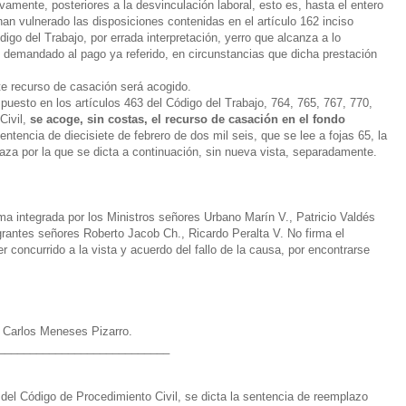
amente, posteriores a la desvinculación laboral, esto es, hasta el entero
an vulnerado las disposiciones contenidas en el artículo 162 inciso
igo del Trabajo, por errada interpretación, yerro que alcanza a lo
al demandado al pago ya referido, en circunstancias que dicha prestación
te recurso de casación será acogido.
puesto en los artículos 463 del Código del Trabajo, 764, 765, 767, 770,
Civil,
se acoge, sin costas, el recurso de casación en el fondo
ntencia de diecisiete de febrero de dos mil seis, que se lee a fojas 65, la
aza por la que se dicta a continuación, sin nueva vista, separadamente.
ma integrada por los Ministros señores Urbano Marín V., Patricio Valdés
grantes señores Roberto Jacob Ch., Ricardo Peralta V. No firma el
 concurrido a la vista y acuerdo del fallo de la causa, por encontrarse
r Carlos Meneses Pizarro.
___________________________
 del Código de Procedimiento Civil, se dicta la sentencia de reemplazo