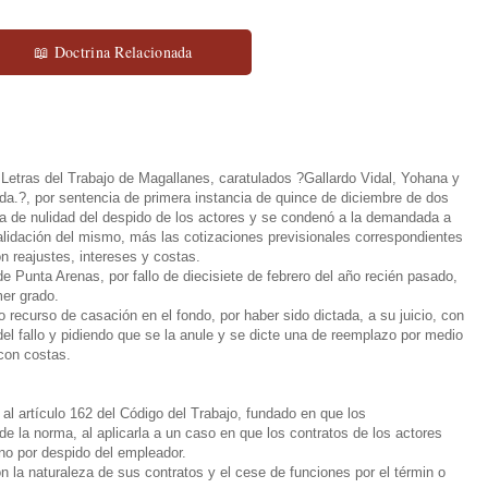
📖 Doctrina Relacionada
 Letras del Trabajo de Magallanes, caratulados ?Gallardo Vidal, Yohana y
da.?, por sentencia de primera instancia de quince de diciembre de dos
nda de nulidad del despido de los actores y se condenó a la demandada a
lidación del mismo, más las cotizaciones previsionales correspondientes
n reajustes, intereses y costas.
 Punta Arenas, por fallo de diecisiete de febrero del año recién pasado,
mer grado.
recurso de casación en el fondo, por haber sido dictada, a su juicio, con
 del fallo y pidiendo que se la anule y se dicte una de reemplazo por medio
con costas.
 al artículo 162 del Código del Trabajo, fundado en que los
de la norma, al aplicarla a un caso en que los contratos de los actores
 no por despido del empleador.
la naturaleza de sus contratos y el cese de funciones por el términ o