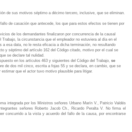
ón de sus motivos séptimo a décimo tercero, inclusive, que se eliminan.
allo de casación que antecede, los que para estos efectos se tienen por
icios de los demandantes finalizaron por concurrencia de la causal
 Trabajo, la circunstancia que el empleador no estuviera al día en el
 a esa data, no le resta eficacia a dicha terminación, no resultando
xto y séptimo del artículo 162 del Código citado, motivo por el cual se
ue se declare tal nulidad.
puesto en los artículos 463 y siguientes del Código del Trabajo,
se
re de dos mil cinco, escrita a fojas 55 y se declara, en cambio, que se
stimar que el actor tuvo motivo plausible para litigar.
ma integrada por los Ministros señores Urbano Marín V., Patricio Valdés
ntegrantes señores Roberto Jacob Ch., Ricardo Peralta V. No firma el
r concurrido a la vista y acuerdo del fallo de la causa, por encontrarse