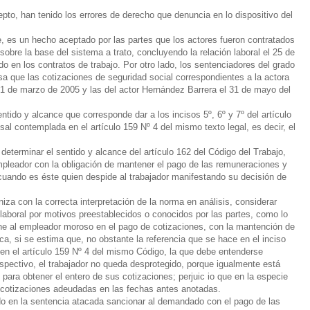
epto, han tenido los errores de derecho que denuncia en lo dispositivo del
e, es un hecho aceptado por las partes que los actores fueron contratados
obre la base del sistema a trato, concluyendo la relación laboral el 25 de
o en los contratos de trabajo. Por otro lado, los sentenciadores del grado
a que las cotizaciones de seguridad social correspondientes a la actora
31 de marzo de 2005 y las del actor Hernández Barrera el 31 de mayo del
entido y alcance que corresponde dar a los incisos 5º, 6º y 7º del artículo
sal contemplada en el artículo 159 Nº 4 del mismo texto legal, es decir, el
determinar el sentido y alcance del artículo 162 del Código del Trabajo,
empleador con la obligación de mantener el pago de las remuneraciones y
uando es éste quien despide al trabajador manifestando su decisión de
iza con la correcta interpretación de la norma en análisis, considerar
 laboral por motivos preestablecidos o conocidos por las partes, como lo
one al empleador moroso en el pago de cotizaciones, con la mantención de
ca, si se estima que, no obstante la referencia que se hace en el inciso
 en el artículo 159 Nº 4 del mismo Código, la que debe entenderse
respectivo, el trabajador no queda desprotegido, porque igualmente está
para obtener el entero de sus cotizaciones; perjuic io que en la especie
 cotizaciones adeudadas en las fechas antes anotadas.
do en la sentencia atacada sancionar al demandado con el pago de las