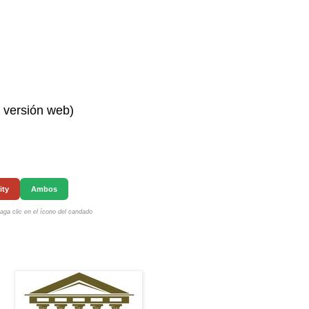
n versión web)
ity
Ambos
ga clic en el ícono del candado