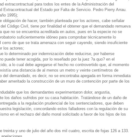
ad extracontractual para todos los entes de la Administración del
 Extracontractual del Estado por Falta de Servicio. Pedro Pierry Arrau.
año 1995);
 obligación de hacer, también planteada por los actores, cabe señalar
 del Código Civil, tiene por finalidad el obtener que el demandado remueva
a que no se encuentra acreditada en autos, pues en la especie no se
 probatorio suficientemente idóneo para comprobar técnicamente lo
 cerro de que se trata amenaza con seguir cayendo, siendo insuficiente
or los actores;
que lo determinado por indemnización debe reducirse, por haberse
o puede tener acogida, por lo reseñado por la juez ?a quo? en el
cido, a lo cual debe agregarse el hecho no controvertido que, al momento
 existía una distancia de al menos un metro y veinte centímetros de
reno del demandado, es decir, no se encontraba apegada en forma inmediata
 haber ameritado la construcción de un muro de contención por parte de los
indudable que los demandantes experimentaron dolor, angustia,
nte los daños sufridos por su casa habitación. Tratándose de un daño de
entregada a la regulación prudencial de los sentenciadores, que deben
nuestra legislación, concordando estos falladores con la regulación de su
mo en el rechazo del daño moral solicitado a favor de los hijos de los
e treinta y uno de julio del año dos mil cuatro, escrita de fojas 126 a 133.
s apelaciones.