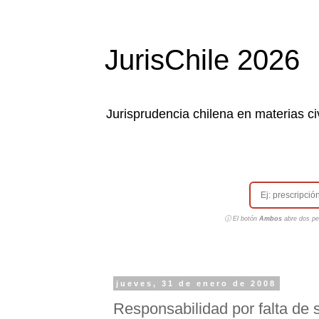
JurisChile 2026
Jurisprudencia chilena en materias civ
ⓘ El botón
Ambos
abre dos pes
jueves, 31 de enero de 2008
Responsabilidad por falta de s