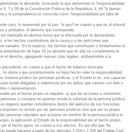
complementan la demanda, invocando la que denominan la ?responsabilidad
s 6, 7 y 38 de la Constitución Política de la República, 4, 44 ?y demás
ina y la jurisprudencia es conocida como ?responsabilidad por falta de
te caso, lo aseverado por la juez ?a quo? en cuanto a que es al tribunal
dos y probados, el derecho que corresponda.
acción intentada en distinta forma que la efectuada por el demandante,
o, a los hechos constitutivos de la causa y a las peticiones que
 ser variados. En la especie, los hechos que constituyen o fundamentan la
 la presentación de fojas 15 se advierte que en ella se complementa la
on el derecho, agregando nuevas citas legales, atribuyéndole a la
o precedente, en cuanto a que el hecho de haberse invocado
l, no obsta a que posteriormente se haya hecho valer la responsabilidad
ro sistema jurídico las personas jurídicas, y el Estado lo es, son capaces
principio están obligadas a indemnizar por los daños que causen con dolo o
bre o representación.
sable por el hecho propio se requiere: a) que las acciones u omisiones
personas o consejos en quienes resida la voluntad de la persona jurídica;
sus órganos puedan considerarse dentro del ejercicio de sus funciones;
 componen no actúan por las personas jurídicas sino que por su propia
las personas naturales que actuaron en nombre de la persona jurídica lo
ipio, la aplicación al Estado de la responsabilidad por el hecho propio,
 por el hecho ajeno, en cuanto a sus efectos. Es por ello que ?la
cio puede hacerse a partir de los artículos 2.314 y 2.329 del Código Civil,