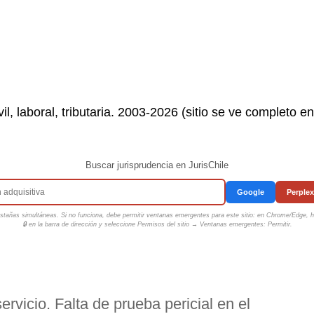
il, laboral, tributaria. 2003-2026 (sitio se ve completo e
Buscar jurisprudencia en JurisChile
Google
Perplex
tañas simultáneas. Si no funciona, debe permitir ventanas emergentes para este sitio: en Chrome/Edge, ha
🔒 en la barra de dirección y seleccione
Permisos del sitio → Ventanas emergentes: Permitir
.
ervicio. Falta de prueba pericial en el