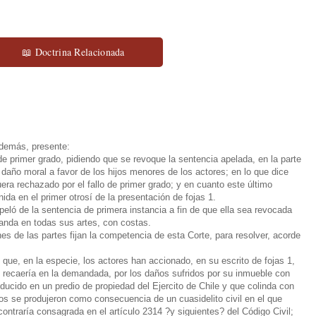
📖 Doctrina Relacionada
además, presente:
e primer grado, pidiendo que se revoque la sentencia apelada, en la parte
e daño moral a favor de los hijos menores de los actores; en lo que dice
era rechazado por el fallo de primer grado; y en cuanto este último
da en el primer otrosí de la presentación de fojas 1.
eló de la sentencia de primera instancia a fin de que ella sea revocada
anda en todas sus artes, con costas.
es de las partes fijan la competencia de esta Corte, para resolver, acorde
que, en la especie, los actores han accionado, en su escrito de fojas 1,
e recaería en la demandada, por los daños sufridos por su inmueble con
oducido en un predio de propiedad del Ejercito de Chile y que colinda con
s se produjeron como consecuencia de un cuasidelito civil en el que
ontraría consagrada en el artículo 2314 ?y siguientes? del Código Civil;