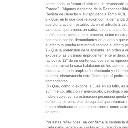
permitiendo uniformar el sistema de responsabilid
Estado?. (Algunos Aspectos de la Responsabilidad
Revista de Derecho y Jurisprudencia Tomo XCII, 
6.-
Que, en lo que dice relación con la demanda de
que dicha acción, establecida en el artículo 2.328
las cosas que amenazan caída, circunstancia ést
rindió prueba pericial en el proceso, único medio
sostenido por los demandantes en cuanto a que el
al efecto la prueba testimonial rendida al efecto p
7.-
Que la pretensión de la apelante, en orden a 
expuesto las víctimas imprudentemente al daño, n
raciocinio 12º de su sentencia, que se ha reprodu
de construirse la casa habitación de los actores,
distancia entre la ampliación efectuada y el ter
al cerro, circunstancia esta última que sí podría
demandantes.
8.-
Que, como lo expone la Juez en su fallo, es 
sufrimiento, aflicción y menoscabo psicológico a
índole subjetivo, su estimación pecuniaria queda 
ceñirse a los principios de equidad que informan 
monto efectuada en primera instancia, como asimis
actores.
Por estas reflexiones,
se confirma
la sentencia d
Cada parte pagará sus costas en lo referido a su