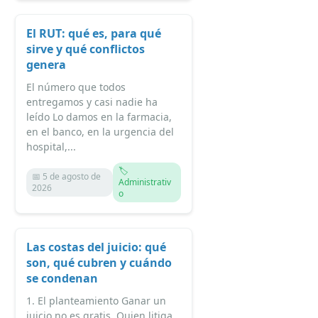
El RUT: qué es, para qué
sirve y qué conflictos
genera
El número que todos
entregamos y casi nadie ha
leído Lo damos en la farmacia,
en el banco, en la urgencia del
hospital,...
🏷️
📅 5 de agosto de
Administrativ
2026
o
Las costas del juicio: qué
son, qué cubren y cuándo
se condenan
1. El planteamiento Ganar un
juicio no es gratis. Quien litiga