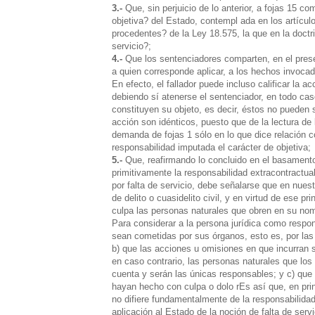
3.-
Que, sin perjuicio de lo anterior, a fojas 15 
objetiva? del Estado, contempl ada en los artículo
procedentes? de la Ley 18.575, la que en la doctr
servicio?;
4.-
Que los sentenciadores comparten, en el presen
a quien corresponde aplicar, a los hechos invoca
En efecto, el fallador puede incluso calificar la 
debiendo sí atenerse el sentenciador, en todo cas
constituyen su objeto, es decir, éstos no pueden
acción son idénticos, puesto que de la lectura de
demanda de fojas 1 sólo en lo que dice relación c
responsabilidad imputada el carácter de objetiva;
5.-
Que, reafirmando lo concluido en el basament
primitivamente la responsabilidad extracontractua
por falta de servicio, debe señalarse que en nuest
de delito o cuasidelito civil, y en virtud de ese 
culpa las personas naturales que obren en su nom
Para considerar a la persona jurídica como respon
sean cometidas por sus órganos, esto es, por las 
b) que las acciones u omisiones en que incurran 
en caso contrario, las personas naturales que los
cuenta y serán las únicas responsables; y c) que 
hayan hecho con culpa o dolo rEs así que, en princ
no difiere fundamentalmente de la responsabilidad
aplicación al Estado de la noción de falta de servi