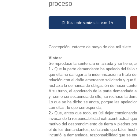
proceso
⚖ Resumir sentencia con IA
Concepción, catorce de mayo de dos mil siete.
Vistos:
Se reproduce la sentencia en alzada y se tiene, 
1.-
Que la parte demandante ha apelado del fallo d
que ella no da lugar a la indemnización a título d
relación con el daño emergente solicitado y que fu
rechaza la demanda de obligación de hacer conteni
A su turno, el apoderado de la parte demandada ap
y, como consecuencia de ello, se rechace la dem
Lo que se ha dicho se anota, porque las apelacion
con ellas, lo que corresponda;
2.-
Que, antes que todo, es útil dejar consignando 
invocando la responsabilidad extracontractual qu
motivo del desprendimiento de tierra y piedras pr
el de los demandantes, señalando que tales hecho
incurrió la demandada, responsabilidad que se enc