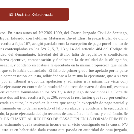
📖 Doctrina Relacionada
istos: En estos autos rol Nº 2309-1999, del Cuarto Juzgado Civil de Santiago,
Miguel Eduardo con Feldman Matarasso David Elías, la jueza titular de dicho
l, escrita a fojas 167, acogió parcialmente la excepción de pago por el monto de
as contempladas en los Nºs 2, 6, 7, 13 y 14 del artículo 464 del Código de
idad del demandante, falsedad del título, falta de requisitos o condiciones
 fuerza ejecutiva, compensación y finalmente la de nulidad de la obligación,
oseguir, y condenó en costas a la ejecutada en la misma proporción que incide
l que se le había demandado. El fallo de primer grado fue apelado por la parte
 de compensación opuesta, adhiriéndose a la misma la ejecutante, que a su vez
 por el tribunal a quo. La apelación y adhesión a la misma fue vista conj
a ejecutante en contra de la resolución de trece de marzo de dos mil, escrita a
sertivamente formuladas en los Nºs 3 y 4 del pliego de posiciones La Corte de
ero dos mil tres, escrita a fojas 206, revocó la resolución que tuvo por confeso
dictada en autos, la revocó en la parte que acoge la excepción de pago parcial y
nfirmando en lo demás apelado el fallo en alzada, y condena a la ejecutada al
do, la parte ejecutada dedujo recursos de casación en la forma y en el fondo. Se
DERANDO: EN CUANTO AL RECURSO DE CASACION EN LA FORMA: PRIMERO:
ma, estimando que la sentencia incurre en el vicio consignado en la causal Nº6
 esto es en haber sido dada contra otra pasada en autoridad de cosa juzgada,