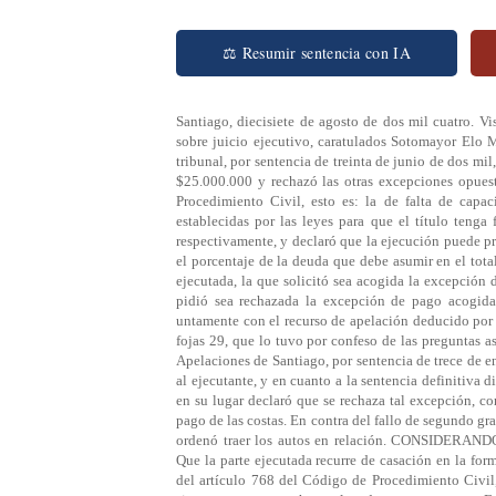
⚖ Resumir sentencia con IA
Santiago, diecisiete de agosto de dos mil cuatro. V
sobre juicio ejecutivo, caratulados Sotomayor Elo 
tribunal, por sentencia de treinta de junio de dos mi
$25.000.000 y rechazó las otras excepciones opuest
Procedimiento Civil, esto es: la de falta de capac
establecidas por las leyes para que el título tenga
respectivamente, y declaró que la ejecución puede pr
el porcentaje de la deuda que debe asumir en el tota
ejecutada, la que solicitó sea acogida la excepción
pidió sea rechazada la excepción de pago acogida
untamente con el recurso de apelación deducido por l
fojas 29, que lo tuvo por confeso de las preguntas a
Apelaciones de Santiago, por sentencia de trece de en
al ejecutante, y en cuanto a la sentencia definitiva 
en su lugar declaró que se rechaza tal excepción, co
pago de las costas. En contra del fallo de segundo gra
ordenó traer los autos en relación. CONSI
Que la parte ejecutada recurre de casación en la for
del artículo 768 del Código de Procedimiento Civil,