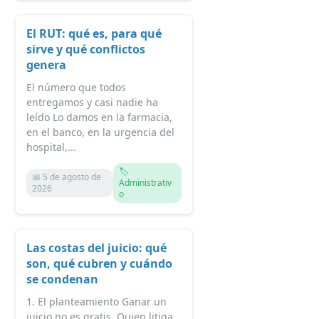
El RUT: qué es, para qué
sirve y qué conflictos
genera
El número que todos
entregamos y casi nadie ha
leído Lo damos en la farmacia,
en el banco, en la urgencia del
hospital,...
🏷️
📅 5 de agosto de
Administrativ
2026
o
Las costas del juicio: qué
son, qué cubren y cuándo
se condenan
1. El planteamiento Ganar un
juicio no es gratis. Quien litiga