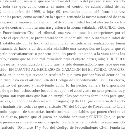
 este sentido, sostiene que apartándose del mérito del proceso y resolviendo
a, toda vez que, como consta en autos, el control de admisibilidad de las
8 de diciembre de 1999, a fojas 69, resolución que quedó firme una vez
por las partes, como ocurrió en la especie, teniendo la misma autoridad de cosa
ega, resulta improcedente el control de admisibilidad formal efectuado por los
olver de contrario importa una trasgresión a la norma señalada; SEGUNDO: Que,
 Procedimiento Civil, el tribunal, una vez opuestas las excepciones por el
cto el ejecutante, se pronunciará sobre la admisibilidad o inadmisibilidad de
al establecido por la ley, y tal pronunciam ientodebe ser realizado en forma
cunstancia de haber sido declarada admisible una excepción, no importa que el
erla necesariamente, o por otro lado, no pueda, teniendo a la vista todos los
specto, estimar que ha sido mal formulada para el objeto perseguido; TERCERO:
pecie no se ha configurado el vicio que ha sido denunciado, lo que hace que sea
ma deducido; EN CUANTO AL RECURSO DE CASACION EN EL FONDO: CUARTO:
rrida en la parte que revoca la resolución que tuvo por confeso al actor de las
 lo dispuesto en el artículo 394 del Código de Procedimiento Civil. En efecto,
 mérito del proceso y resolviendo como lo ha hecho, vulnera la disposición
ia de que los hechos sobre los cuales depone el absolvente no sean personales y
guno son requisitos que han de cumplir las posiciones formuladas para que,
vasivas, al tenor de la disposición infringida; QUINTO: Que el recurso deducido
es inadmisible, toda vez que el artículo 767 del Código de Procedimiento Civil
ondo respecto de sentencias interlocutorias inapelables que ponen término al
es el caso, puesto que el juicio ha podido continuar; SEXTO: Que, la parte
e pronuncia sobre el recurso de apelación de la sentencia definitiva, estimando
s artículo 465 inciso 1º y 466 del Código de Procedimiento Civil. Funda su