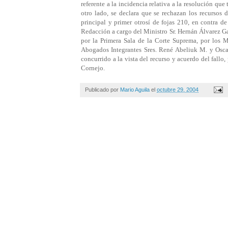
referente a la incidencia relativa a la resolución que
otro lado, se declara que se rechazan los recursos
principal y primer otrosí de fojas 210, en contra de 
Redacción a cargo del Ministro Sr. Hernán Álvarez G
por la Primera Sala de la Corte Suprema, por los M
Abogados Integrantes Sres. René Abeliuk M. y Oscar
concurrido a la vista del recurso y acuerdo del fallo,
Cornejo.
Publicado por
Mario Aguila
el
octubre 29, 2004