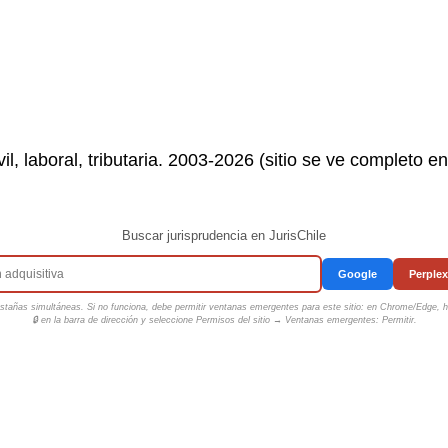
il, laboral, tributaria. 2003-2026 (sitio se ve completo e
Buscar jurisprudencia en JurisChile
Google
Perplex
tañas simultáneas. Si no funciona, debe permitir ventanas emergentes para este sitio: en Chrome/Edge, ha
🔒 en la barra de dirección y seleccione
Permisos del sitio → Ventanas emergentes: Permitir
.