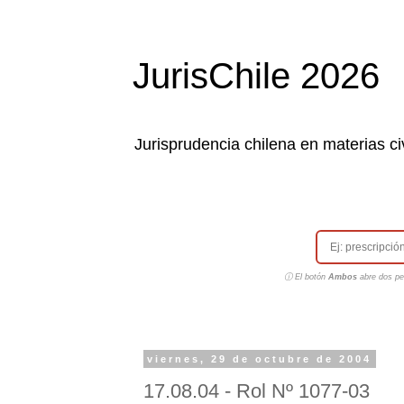
JurisChile 2026
Jurisprudencia chilena en materias civ
ⓘ El botón
Ambos
abre dos pes
viernes, 29 de octubre de 2004
17.08.04 - Rol Nº 1077-03