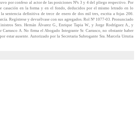
 tuvo por confeso al actor de las posiciones Nºs 3 y 4 del pliego respectivo. Por
 de casación en la forma y en el fondo, deducidos por el mismo letrado en lo
la sentencia definitiva de trece de enero de dos mil tres, escrita a fojas 206.
arcía. Regístrese y devuélvase con sus agregados. Rol Nº 1077-03. Pronunciado
inistros Sres. Hernán Álvarez G., Enrique Tapia W., y Jorge Rodríguez A., y
 Carrasco A. No firma el Abogado Integrante Sr. Carrasco, no obstante haber
 por estar ausente. Autorizado por la Secretaria Subrogante Sra. Marcela Urrutia