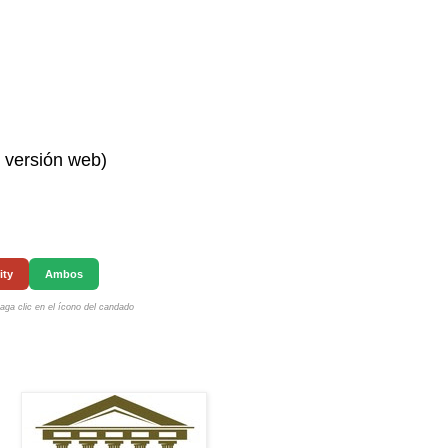
n versión web)
ity
Ambos
ga clic en el ícono del candado