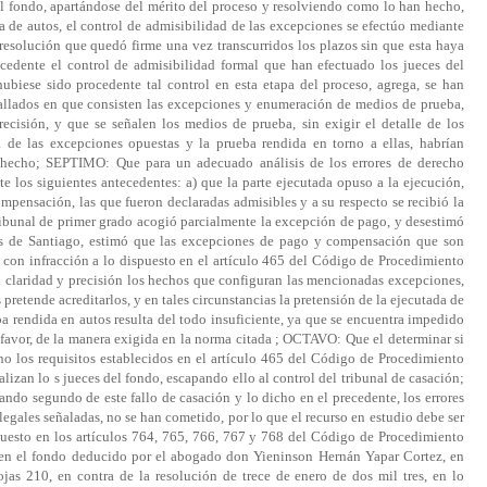
el fondo, apartándose del mérito del proceso y resolviendo como lo han hecho,
 de autos, el control de admisibilidad de las excepciones se efectúo mediante
resolución que quedó firme una vez transcurridos los plazos sin que esta haya
cedente el control de admisibilidad formal que han efectuado los jueces del
ubiese sido procedente tal control en esta etapa del proceso, agrega, se han
tallados en que consisten las excepciones y enumeración de medios de prueba,
ecisión, y que se señalen los medios de prueba, sin exigir el detalle de los
 de las excepciones opuestas y la prueba rendida en torno a ellas, habrían
hecho; SEPTIMO: Que para un adecuado análisis de los errores de derecho
nte los siguientes antecedentes: a) que la parte ejecutada opuso a la ejecución,
ompensación, las que fueron declaradas admisibles y a su respecto se recibió la
tribunal de primer grado acogió parcialmente la excepción de pago, y desestimó
es de Santiago, estimó que las excepciones de pago y compensación que son
 con infracción a lo dispuesto en el artículo 465 del Código de Procedimiento
n claridad y precisión los hechos que configuran las mencionadas excepciones,
retende acreditarlos, y en tales circunstancias la pretensión de la ejecutada de
 rendida en autos resulta del todo insuficiente, ya que se encuentra impedido
avor, de la manera exigida en la norma citada ; OCTAVO: Que el determinar si
o los requisitos establecidos en el artículo 465 del Código de Procedimiento
ealizan lo s jueces del fondo, escapando ello al control del tribunal de casación;
o segundo de este fallo de casación y lo dicho en el precedente, los errores
legales señaladas, no se han cometido, por lo que el recurso en estudio debe ser
spuesto en los artículos 764, 765, 766, 767 y 768 del Código de Procedimiento
ón en el fondo deducido por el abogado don Yieninson Hernán Yapar Cortez, en
ojas 210, en contra de la resolución de trece de enero de dos mil tres, en lo