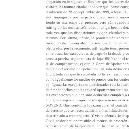
alegación en lo siguiente: Sostiene que los jueces d
vulnera las normas citadas toda vez que, como consta
resolución de 28 de septiembre de 1999, a fojas 31, 
sido impugnada por las partes. Luego resulta impro
fondo en esta etapa del proceso, pero aún cuando h
infringido las normas señaladas al exigir hechos de
toda vez que las disposiciones exigen claridad y pr
mismos. Por último, añade, la ponderación correcta
impedido de manera absoluta resolver como se ha 
planteados por la recurrente, útil resulta tener prese
entre otras, las excepciones de pago de la deuda y c
causa a prueba, según consta de fojas 69; b) que el 
la de compensación; c) que la Corte de Apelacion
materia del recurso de apelación, han sido deducidas
Civil, toda vez que la ejecutada no ha expresado co
como igualmente los medios de prueba con los cuales p
configurar las excepciones mencionadas con la prueba
de probar hechos que no invocó oportunamente a su f
las excepciones que han sido deducidas cumplen o n
Civil, está sujeta a la apreciación que a su respecto r
NOVENO: Que, conforme lo razonado en el considerand
de derecho que se hacen consistir en las infracciones 
desestimado a este respecto. Y visto, además, lo di
Civil, se declara inadmisible el recurso de casaci
representación de la ejecutada, en lo principal de f