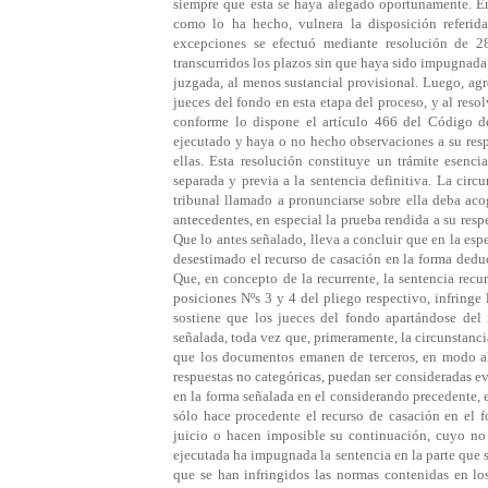
siempre que esta se haya alegado oportunamente. En
como lo ha hecho, vulnera la disposición referid
excepciones se efectuó mediante resolución de 2
transcurridos los plazos sin que haya sido impugnada 
juzgada, al menos sustancial provisional. Luego, agr
jueces del fondo en esta etapa del proceso, y al res
conforme lo dispone el artículo 466 del Código de
ejecutado y haya o no hecho observaciones a su respe
ellas. Esta resolución constituye un trámite esenci
separada y previa a la sentencia definitiva. La cir
tribunal llamado a pronunciarse sobre ella deba acog
antecedentes, en especial la prueba rendida a su re
Que lo antes señalado, lleva a concluir que en la es
desestimado el recurso de casación en la for
Que, en concepto de la recurrente, la sentencia recu
posiciones Nºs 3 y 4 del pliego respectivo, infringe
sostiene que los jueces del fondo apartándose del
señalada, toda vez que, primeramente, la circunstanc
que los documentos emanen de terceros, en modo al
respuestas no categóricas, puedan ser consideradas e
en la forma señalada en el considerando precedente, 
sólo hace procedente el recurso de casación en el f
juicio o hacen imposible su continuación, cuyo no 
ejecutada ha impugnada la sentencia en la parte que s
que se han infringidos las normas contenidas en lo