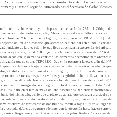
nte Sr. Carrasco, no obstante haber concurrido a la vista del recurso y acuerdo
l primero y ausente el segundo. Autorizado por el Secretario Sr. Carlos Meneses
mplimiento a lo resuelto y lo dispuesto en el artículo 785 del Código de
 que corresponde conforme a la ley. Vistos: Se reproduce el fallo en alzada con
e se eliminan. Y teniendo en su lugar y, además, presente: PRIMERO: Que de
 séptimo del fallo de casación que antecede, se tiene por acreditada la calidad
garé fundante de la ejecución, lo que lleva a rechazar la excepción del artículo
ta a la ejecución; SEGUNDO: Que en relación a la excepción del Nº 4 del
azada desde que la demanda contiene los elementos necesarios para obtener la
la obligación que se cobra; TERCERO: Que en lo tocante a la excepción del Nº7
tulo que sirve de base a la ejecución y no respecto de los demás antecedentes que
utos, el título ejecutivo invocado es un pagaré, en que la firma del suscriptor
las menciones necesarias para su validez y exigibilidad, lo que lleva también a
 en lo que dice relación con la excepción de prescripción del artículo 464
 vencimiento consignada en el pagaré objeto de esta ejecución es el día 25 de
tos autos lo fue en el mes de mayo del año dos mil dos, habiéndose notificado y
 junio del mismo año, por lo que el plazo de un año que consagra el artículo 98
 consideraciones y lo dispuesto en el artículo 186 y siguientes del Código de
e veinticuatro de septiembre de dos mil dos, escrita a fojas 31 y en su lugar se
la ejecutada, debiendo seguirse adelante con la ejecución hasta hacerse entero
 y costas. Regístrese y devuélvase con sus agregados. Redacción a cargo del