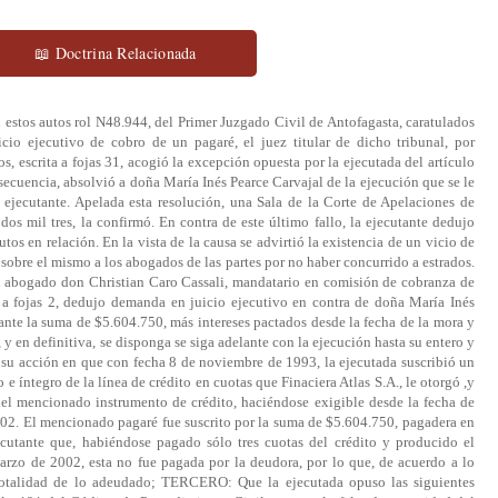
📖 Doctrina Relacionada
n estos autos rol N48.944, del Primer Juzgado Civil de Antofagasta, caratulados
cio ejecutivo de cobro de un pagaré, el juez titular de dicho tribunal, por
s, escrita a fojas 31, acogió la excepción opuesta por la ejecutada del artículo
cuencia, absolvió a doña María Inés Pearce Carvajal de la ejecución que se le
 ejecutante. Apelada esta resolución, una Sala de la Corte de Apelaciones de
dos mil tres, la confirmó. En contra de este último fallo, la ejecutante dedujo
utos en relación. En la vista de la causa se advirtió la existencia de un vicio de
 sobre el mismo a los abogados de las partes por no haber concurrido a estrados.
ogado don Christian Caro Cassali, mandatario en comisión de cobranza de
 a fojas 2, dedujo demanda en juicio ejecutivo en contra de doña María Inés
nte la suma de $5.604.750, más intereses pactados desde la fecha de la mora y
, y en definitiva, se disponga se siga adelante con la ejecución hasta su entero y
 acción en que con fecha 8 de noviembre de 1993, la ejecutada suscribió un
 íntegro de la línea de crédito en cuotas que Finaciera Atlas S.A., le otorgó ,y
o del mencionado instrumento de crédito, haciéndose exigible desde la fecha de
 2002. El mencionado pagaré fue suscrito por la suma de $5.604.750, pagadera en
cutante que, habiéndose pagado sólo tres cuotas del crédito y producido el
arzo de 2002, esta no fue pagada por la deudora, por lo que, de acuerdo a lo
 totalidad de lo adeudado; TERCERO: Que la ejecutada opuso las siguientes