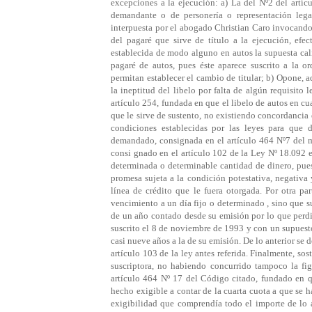
excepciones a la ejecución: a) La del Nº2 del artíc
demandante o de personería o representación le
interpuesta por el abogado Christian Caro invocando
del pagaré que sirve de título a la ejecución, ef
establecida de modo alguno en autos la supuesta cali
pagaré de autos, pues éste aparece suscrito a la o
permitan establecer el cambio de titular; b) Opone, a
la ineptitud del libelo por falta de algún requisito
artículo 254, fundada en que el libelo de autos en cu
que le sirve de sustento, no existiendo concordancia 
condiciones establecidas por las leyes para que d
demandado, consignada en el artículo 464 Nº7 del m
consi gnado en el artículo 102 de la Ley Nº 18.092 
determinada o determinable cantidad de dinero, pues
promesa sujeta a la condición potestativa, negativa
línea de crédito que le fuera otorgada. Por otra p
vencimiento a un día fijo o determinado , sino que s
de un año contado desde su emisión por lo que perdió
suscrito el 8 de noviembre de 1993 y con un supuesto
casi nueve años a la de su emisión. De lo anterior se 
artículo 103 de la ley antes referida. Finalmente, sos
suscriptora, no habiendo concurrido tampoco la fi
artículo 464 Nº 17 del Código citado, fundado en qu
hecho exigible a contar de la cuarta cuota a que se h
exigibilidad que comprendía todo el importe de lo a