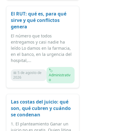
El RUT: qué es, para qué
sirve y qué conflictos
genera
El número que todos
entregamos y casi nadie ha
leído Lo damos en la farmacia,
en el banco, en la urgencia del
hospital,...
🏷️
📅 5 de agosto de
Administrativ
2026
o
Las costas del juicio: qué
son, qué cubren y cuándo
se condenan
1. El planteamiento Ganar un
juicio no es gratis. Quien litiga