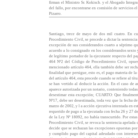
firman el Ministro Sr. Kokisch. y el Abogado Integra
del fallo, por encontrarse en comisión de servicios e
Pizarro.
Santiago, trece de mayo de dos mil cuatro. En cu
Procedimiento Civil, se procede a dictar la sentencia
excepción de sus considerandos cuarto a séptimo qu
acuerdo a lo consignado en los considerandos sexto y
de legítimo portador de la ejecutante respecto del pa
464 Nº2 del Código de Procedimiento Civil, opues
mencionado artículo 464, ella también debe ser rech
finalidad que persigue, esto es, el pago materia de 
del artículo 464, esta procede cuando se refiere al tí
se han vertido al deducir la acción. En el caso de a
aparece autorizada por un notario, conteniendo todas 
desestimar esta excepción; CUARTO: Que finalmente,
Nº17, debe ser desestimada, toda vez que la fecha de
marzo de 2002, y l a acción ejecutiva intentada en es
requerido de pago a la ejecutada con fecha 26 y 27 de
de la Ley Nº 18092, no había transcurrido. Por estas
Procedimiento Civil, se revoca la sentencia apelada d
decide que se rechazan las excepciones opuestas por 
y cumplido pago del capital adeudado con intereses