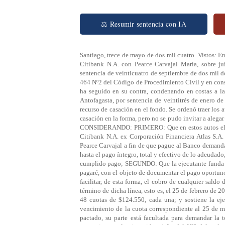
⚖ Resumir sentencia con IA
Santiago, trece de mayo de dos mil cuatro. Vistos: E
Citibank N.A. con Pearce Carvajal María, sobre jui
sentencia de veinticuatro de septiembre de dos mil do
464 Nº2 del Código de Procedimiento Civil y en conse
ha seguido en su contra, condenando en costas a la
Antofagasta, por sentencia de veintitrés de enero de 
recurso de casación en el fondo. Se ordenó traer los a
casación en la forma, pero no se pudo invitar a alegar
CONSIDERANDO: PRIMERO: Que en estos autos el ab
Citibank N.A. ex Corporación Financiera Atlas S.A.
Pearce Carvajal a fin de que pague al Banco demanda
hasta el pago íntegro, total y efectivo de lo adeudado
cumplido pago; SEGUNDO: Que la ejecutante funda su
pagaré, con el objeto de documentar el pago oportuno e
facilitar, de esta forma, el cobro de cualquier sald
término de dicha línea, esto es, el 25 de febrero de
48 cuotas de $124.550, cada una; y sostiene la eje
vencimiento de la cuota correspondiente al 25 de m
pactado, su parte está facultada para demandar la