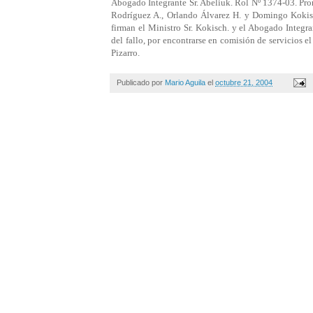
Abogado Integrante Sr. Abeliuk. Rol Nº 1374-03. Pron
Rodríguez A., Orlando Álvarez H. y Domingo Kokis
firman el Ministro Sr. Kokisch. y el Abogado Integra
del fallo, por encontrarse en comisión de servicios e
Pizarro.
Publicado por
Mario Aguila
el
octubre 21, 2004