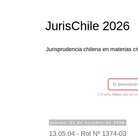
JurisChile 2026
Jurisprudencia chilena en materias civ
ⓘ El botón
Ambos
abre dos pes
jueves, 21 de octubre de 2004
13.05.04 - Rol Nº 1374-03