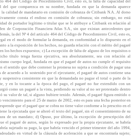
ulo 464 del Código de Procedimiento Civil, esto es, la falta de capacidad del
gal del que comparezca en su nombre, fundada en que la demanda aparece
 la calidad de mandatario en comisión de cobranza de Citibank N.A.. Al dorso
ectivamente consta el endoso en comisión de cobranza; sin embargo, no está
dad de portador legítimo o titular que se le atribuye a Citibank en relación al
rden de Corporación Financiera Atlas S.A., sin que existan antecedentes que
demás, la del Nº 4 del artículo 464 del Código de Procedimiento Civil, esto es,
 legal en el modo de formular la demanda, en conformidad a lo dispuesto en el
anto a la exposición de los hechos, no guarda relación con el mérito del pagaré
en los hechos expuestos; c) La excepción de falta de alguno de los requisitos o
icho título tenga fuerza ejecutiva, sea absolutamente, sea con relación al
ismo cuerpo legal, fundada en que el pagaré de autos no cumple el requisito
en el sentido que debe contener la promesa no sujeta a condición de pagar una
 de acuerdo a lo sostenido por el ejecutante, el pagaré de autos contiene una
 y suspensiva consistente en que la demandada no pague el total o parte de la
arte, y en lo tocante a la época del pago, el pagaré no fue extendido con un
urgió como un pagaré a la vista, perdiendo su valor al no ser protestado dentro
 su valor de tal, si alguno hubiere tenido. Además, el pagaré figura emitido o
 vencimiento para el 25 de marzo de 2002, esto es para una fecha posterior en
desprende que el pagaré que se cobra no tiene valor conforme a lo prescrito en el
tiene la ejecutada que se alteró el texto del pagaré, sin el consentimiento de su
gura de un mandato; d) Opuso, por último, la excepción de prescripción del
e el pagaré de autos, según lo expresado por la propia ejecutante, se habría
abría sujetado su pago, la que habría vencido el primer trimestre del año 1994,
deudado en virtud de la cláusula de aceleración a que se encontraría sujeto;