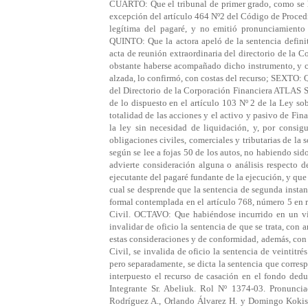
CUARTO: Que el tribunal de primer grado, como se ha
excepción del artículo 464 Nº2 del Código de Procedi
legítima del pagaré, y no emitió pronunciamiento
QUINTO: Que la actora apeló de la sentencia definit
acta de reunión extraordinaria del directorio de la C
obstante haberse acompañado dicho instrumento, y co
alzada, lo confirmó, con costas del recurso; SEXTO: Q
del Directorio de la Corporación Financiera ATLAS S.
de lo dispuesto en el artículo 103 Nº 2 de la Ley s
totalidad de las acciones y el activo y pasivo de Fina
la ley sin necesidad de liquidación, y, por consi
obligaciones civiles, comerciales y tributarias de la
según se lee a fojas 50 de los autos, no habiendo si
advierte consideración alguna o análisis respecto 
ejecutante del pagaré fundante de la ejecución, y que 
cual se desprende que la sentencia de segunda instanc
formal contemplada en el artículo 768, número 5 en r
Civil. OCTAVO: Que habiéndose incurrido en un vici
invalidar de oficio la sentencia de que se trata, con 
estas consideraciones y de conformidad, además, con 
Civil, se invalida de oficio la sentencia de veintitré
pero separadamente, se dicta la sentencia que corres
interpuesto el recurso de casación en el fondo ded
Integrante Sr. Abeliuk. Rol Nº 1374-03. Pronuncia
Rodríguez A., Orlando Álvarez H. y Domingo Kokis