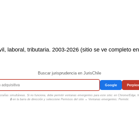
il, laboral, tributaria. 2003-2026 (sitio se ve completo e
Buscar jurisprudencia en JurisChile
Google
Perplex
tañas simultáneas. Si no funciona, debe permitir ventanas emergentes para este sitio: en Chrome/Edge, ha
🔒 en la barra de dirección y seleccione
Permisos del sitio → Ventanas emergentes: Permitir
.