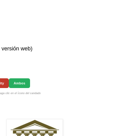
n versión web)
ity
Ambos
ga clic en el ícono del candado