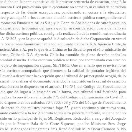
 dicho en la parte expositiva de la presente sentencia de casación, acogió la
miento Civil pues estimó que la ejecutante no acreditó su calidad de portadora
 respecto de las demás excepciones, condenando en costas a la ejecutante;
iva y acompañó a los autos con citación escritura pública correspondiente al
orporación Financiera Atl as S.A.; y la Corte de Apelaciones de Antofagasta, no
mpartiendo la opinión del juez a quo en su consideración cuarta del fallo en
ue dicha escritura pública, consigna la realización de la reunión extraordinaria
A. Nº 305, y en la que se aprobó la disolución de dicha Corporación en virtud
obre Sociedades Anónimas, habiendo adquirido Citibank N.A. Agencia Chile, la
nciera Atlas S.A., por lo que ésta última se ha disuelto por el sólo ministerio de
guiente, Citibank N.A. Agencia Chile ha asumido de pleno derecho todas las
 sociedad disuelta. Dicha escritura pública se tuvo por acompañada con citación
do objeto de impugnación alguna; SEPTIMO: Que en el fallo que se revisa no se
de la escritura acompañada que demuestra la calidad de portador legítimo del
llevaría a desestimar la excepción que el tribunal de primer grado acogió, de lo
ia, al no analizar el documento referido, ha incurrido en la causal de casación
elación con lo dispuesto en el artículo 170 Nº4, del Código del Procedimiento
o que da lugar a la casación en la forma, este tribunal está facultado para
arreglo a lo previsto en el artículo 775 del Código de Enjuiciamiento Civil; Por
lo dispuesto en los artículos 764, 766, 768 y 775 del Código de Procedimiento
s de enero de dos mil tres, escrita a fojas 55, y acto continuo y sin nueva vista,
ponde conforme a la ley. Atendido lo resuelto precede ntemente, se tiene por no
ucido en lo principal de fojas 58. Regístrese. Redacción a cargo del Abogado
do por la Primera Sala de la Corte Suprema, por los Ministros Sres. Jorge
ch M. y Abogados Integrantes Sres. René Abeliuk M. y Oscar Carrasco A. No