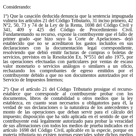
Considerando:
1º) Que la casación deducida denuncia que la sentencia impugnada
vulnera los artículos 21 del Código Tributario, 31 inciso primero, 42
Nº2, 50, 73 y 74 de la Ley de la Renta, 1698 del Código Civil y
341, 409 y 425 del Código de Procedimiento Civil.
Fundamentando su recurso, expone la contribuyente que el fallo de
primer grado -que hizo suyo la Corte de Apelaciones- dejó
establecido que no se acreditaron los gastos incluidos en sus
declaraciones con la documentación legal correspondiente,
resolviendo que debió emitir facturas de compras o boletas de
servicios, previstos en la Resolución Ex. Nº551 del año 1975, por
las operaciones efectuadas con particulares por ventas de escaso
valor monetario o servicios análogos o similares a un oficio,
rechazando los comprobantes de egreso emitidos por el
contribuyente debido a que no son documentos autorizados por el
Servicio de Impuestos Internos;
2º) Que el artículo 21 del Código Tributario prosigue el recurso-
establece que corresponde al contribuyente probar con los
documentos, libros de contabilidad u otros medios que la ley
establezca, en cuanto sean necesarios u obligatorios para él, la
verdad de sus declaraciones o la naturaleza de los antecedentes y
monto de las operaciones que deban servir para el cálculo del
impuesto; disposición que ha sido aplicada en el sentido de que el
contribuyente está legalmente autorizado para probar la veracidad
de sus afirmaciones con todos los medios de prueba indicados en el
artículo 1698 del Código Civil, aplicable en la especie, porque en
materia tributaria no existen normas especiales sobre dichos medios