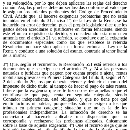
y su valoración, por lo que deben aplicarse las reglas del derecho
común. Así, las pruebas deberán ser tasadas conforme al valor que
le asignan los artículos pertinentes del Código de Procedimiento
Civil. Añade que, al hacerse exigencias probatorias que no están
incluidas en el artículo 31, inciso 1º, de la Ley de la Renta, se ha
incurrido en error de derecho, pues el propio legislador dice que los
gastos deben acreditarse o justificarse en forma fehaciente, siendo
éste el único requisito establecido, y considerando esta norma en
armonía con el artículo 21 ya referido, se concluye que la exigencia
de documentos especiales como los que establece la referida
Resolución no hace sino aplicar en forma errónea la Ley de la
Renta y conduce a una solución del asunto, contraria al tenor literal
de la misma;
3º) Que, según el recurrente, la Resolución 551 está referida a los documentos que se exigen en el artículo 73 y 74 a las personas naturales o jurídicas que paguen por cuenta propia o ajena, rentas mobiliarias gravadas en Primera Categoría del Título II, según el Nº 2 del artículo 20, los que deberán retener y deducir el monto del impuesto de dicho título, al tiempo de hacer el pago de tales rentas. Infiere que la exigencia que se le hizo no es de aquellas a que el contribuyente que paga renta en segunda categoría, siendo Contador independiente, esté obligado, y que no tiene por qué emitir facturas ni boletas, porque ellas sólo se exigen a los que tributan en primera categoría; situación que no es la de los profesionales independientes. La infracción de derecho se ha concretado al hacérsele aplicable una disposición que no correspondía y rechazarse las probanzas allegadas, únicamente sobre la base de aquella exigencia; 4º) Que el recurso alega que se infringió también el artículo 50 de la Ley de la Renta, y que correspondía aplicar el artículo 73 del mismo texto legal pues tratándose de la deducción de los gastos, deben regir las normas que se refieren a los de Primera Categoría, en circunstancias de que esa disposición consigna que sólo podrá aplicarse en cuanto fueren pertinentes, lo que no ocurre en este caso. Expone que el contribuyente está obligado a probar los gastos en que ha incurrido, para cuyo efecto, tratándose de uno que tributa renta en segunda categoría, puede hacerlo por cualquier medio; razón por la que, al rechazarse los testimonios de autos, el informe de peritos y los documentos acompañados por el contribuyente, se han violentado las disposiciones antes citadas; 5º) Que, en lo tocante a la situación del pago del estacionamiento y su rechazo como gasto necesario para producir la renta, se ha infringido el artículo 31 de la Ley del Ramo, el cual no prohíbe descontar desembolsos de dicha especie y, estando probado que es utilizado permanentemente por los empleados y trabajadores de la oficina, y que su uso constituye un elemento necesario para la conformación de la renta, no se pudo rechazar el gasto, por considerarse que no era necesario para producir la renta. Habiendo acreditado con los medios de prueba que establece el artículo 1698 del Código Civil la efectividad de los gastos efectuados, la sentencia no ha podido rechazar esos gastos, ya que al requerir la factura o boleta del artículo 73 d e la Ley de la Renta, infringió la ley, haciendo una exigencia establecida para los contribuyentes de la primera categoría a uno que tributa en la segunda y, asimismo, al aplicar erradamente el artículo 31 de la misma ley, privándosele de cargar como gasto el realizado en el pago del vehículo de la oficina contable que explota; 6º) Que, al señalar la forma como los errores denunciados influyeron sustancialmente en lo dispositivo de la sentencia, el recurrente explica que, de aplicarse en forma correcta las disposiciones legales citadas, se habría llegado a la conclusión de que estaban probados los gastos correspondientes a las partidas impugnadas y debió acogerse en esa parte la reclamación. Del mismo modo, en el evento de haberse aplicado correctamente el artículo 31 de la Ley de la Renta, en lo tocante al pago del estacionamiento del vehículo del contribuyente, se habría concluido que dicho gasto era necesario para producir la renta y también debió acogerse esta parte del reclamo formulado; 7º) Que al reclamante don Guillermo Molina Mery se le citó, solicitándosele acreditar con libros y documentación fehaciente los gastos efectivos que incluyó en sus declaraciones de renta formulario 22, años tributarios 1998 y 1999. En su respuesta, según se expone a fs.2, no desvirtuó las partidas citadas, debido a que no acreditó los cargos a gastos que se le observaron, razón por la cual se le efectuaron las liquidaciones 119 a 122, por los conceptos ya dichos; 8º) Que, presentada la reclamación, se tramitó del modo como lo dispone la ley y dictada la sentencia de primer grado, ésta se hizo cargo de las probanzas rendidas por el contribuyente: testimonial, pericial y documental. En el motivo décimo señala que, respecto de determinados gastos, el contribuyente no posee documentación legal respaldatoria, existiendo solamente comprobantes de egreso emitidos por el propio recurrente, con los que procedía a registrar el respectivo gasto en su contabilidad, los cuales debían confirmarse, por carecer del respaldo correspondiente. Se dice que debió emitir facturas de compras o boletas de servicios, previstos en la Resolución Nº551, por las operaciones con particulares que realizaran ventas de escaso valor monetario o servicios análogos o similar es a un oficio. Los comprobantes de egreso emitidos por el contribuyente por los gastos detallados, no tienen validez, ya que no son de aquellos documentos autorizados por el Servicio; 9º) Que, en relación a los gastos por estacionamiento de automóvil, rechazados por el fiscalizador, al considerar que no eran necesarios para producir la renta, el motivo undécimo del fallo comparte la opinión de dicho funcionario, por cuanto se trata de un automóvil de propiedad del contribuyente, supuestamente utilizado por el personal de su oficina para efectuar diversos trámites. Sin embargo -señala el fallo- no aparece como un gasto necesario para producir la renta, en cuanto no existen antecedentes en el proceso para estimar que el vehículo era usado principalmente para esos fines y que no se trata de un vehículo particular que ocasionalmente es empleado para trámites de la oficina profesional; 10º) Que, al analizar las críticas que en el recurso se formulan en contra de la sentencia que por su intermedio se impugna, conviene precisar que la infracción denunciada respecto del artículo 1698 del Código Civil amén de de su fundamentación no suficientemente precisa y clara- no se ha configurado, pues dicha norma, de general aplicación, contiene dos reglas: por una parte, establece sobre quién recae en juicio el peso de la prueba y, por otra, enumera los medios probatorios de que las partes pueden valerse; aspecto este último en que resulta complementado por el artículo 341 del Código de Procedimiento Civil. Bajo ninguno de los dos aspectos mencionados aparece que la sentencia hubiera transgredido lo preceptuado en el artículo 1698 del Código Civil, debiendo puntualizarse que, en lo tocante al peso de la prueba, el Código Tributario contiene en el artículo 21 una regla especial aplicable a reclamos como el de autos- que la hace recaer sobre el contribuyente; 11º) Que tampoco puede prosperar el recurso en la parte que da por vulnerado los artículos 341, 409 y 425 del Código de Procedimiento Civil, que, respectivamente, se refieren, a los medios de prueba que se pueden hacer valer en juicio -complementando lo regulado sobre la materia por el artículo 1698 del Código Civil, como se señaló precedentemente-; a los casos en que debe decretarse la prueba de peritos y a la regla que ordena apreciar su mérito de convicción, según los principios de la sana crítica, pues, en relación a la mencionada normativa, no se expresa cómo el fallo la habría conculcado, indicando en qué han consistido los errores de derecho cometidos, como lo requiere en su artículo 772 el Código de Procedimiento Civil, desde que no puede entenderse satisfecha semejante exigencia con la expresión genérica empleada en el libelo acerca de que los medios de prueba deberán ser tasados conforme al valor que a dichos medios probatorios se asigna en los artículos pertinentes del Código de Procedimiento Civil..; 12º) Que, en cuanto al artículo 21 del Código Tributario, se limita a establecer que la carga de la prueba en las etapas administrativa y jurisdiccional del procedimiento de reclamo recae en el contribuyente, a la vez que dispone que el Servicio no podrá prescindir de los antecedentes producidos por el contribuyente; disposición que se refiere a una cuestión que resulta obvia, esto es, al principio de que los jueces han de hacerse cargo de las probanzas rendidas en un proceso; sin embargo, la labor de ponderación de las pruebas y la consiguiente extracción de conclusiones es algo que corresponde en forma privativa a los jueces del fondo y, como es lógico, no puede serles impuesta por alguna de las partes. En el presente asunto, el contribuyente utilizó los medios que estimó del caso y ellos fueron debidamente analizados y ponderados y se estimó que no eran suficientes para probar lo que intentaba éste, es decir, la efectividad de los gastos cuestionados; y en cuanto a los instrumentos, resulta natural que se le exija determinada documentación oficial, que revista visos de seriedad, exigencia que no cumplen aquéllos elaborados por el propio contribuyente, pues esto pugna con los más elementales principios regulatorios de la prueba. Por ello, no han estado errados los jueces del fondo al resolver como se les reprocha en relación con esta materia, sin que resulte necesario abundar en otras argumentaciones para sustentar el rechazo de esta sección de la casación; 13º) Que, en lo tocante a los gastos de estacionamiento de un vehículo, que se presentan como necesarios para producir renta, hay que consignar que tales desembolsos deben tener los caracteres que se 'f1ala precisamente el artículo 31 de la Ley de la Renta, esto es, debe tratarse de gastos que generen renta y, en el caso de autos, los jueces del fondo concluyeron que se trata de un vehículo particular, por lo que se ha de entender que en tal caso existe la explotación de un bien no destinado al giro del negocio del recurrente, que es un contador, sin que se advierta de qué manera el estacionamiento de un vehículo pueda incidir en la generación de su renta. Lo anterior, por lo demás, resulta ser una cuestión de hecho, que deben determinar los jueces del fondo en uso, como se dijo, de sus legítimas atribuciones, pues a ellos les corresponde la labor de apreciación o ponderación d