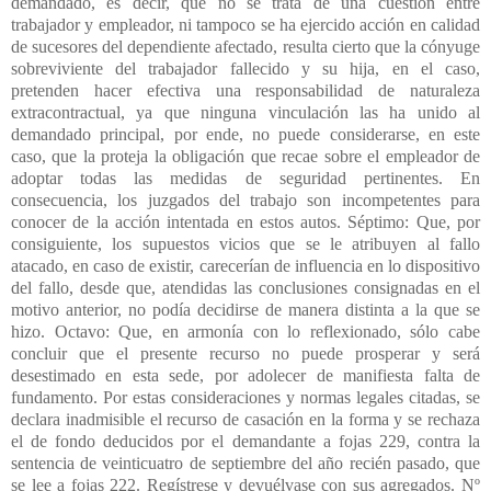
demandado, es decir, que no se trata de una cuestión entre
trabajador y empleador, ni tampoco se ha ejercido acción en calidad
de sucesores del dependiente afectado, resulta cierto que la cónyuge
sobreviviente del trabajador fallecido y su hija, en el caso,
pretenden hacer efectiva una responsabilidad de naturaleza
extracontractual, ya que ninguna vinculación las ha unido al
demandado principal, por ende, no puede considerarse, en este
caso, que la proteja la obligación que recae sobre el empleador de
adoptar todas las medidas de seguridad pertinentes. En
consecuencia, los juzgados del trabajo son incompetentes para
conocer de la acción intentada en estos autos. Séptimo: Que, por
consiguiente, los supuestos vicios que se le atribuyen al fallo
atacado, en caso de existir, carecerían de influencia en lo dispositivo
del fallo, desde que, atendidas las conclusiones consignadas en el
motivo anterior, no podía decidirse de manera distinta a la que se
hizo. Octavo: Que, en armonía con lo reflexionado, sólo cabe
concluir que el presente recurso no puede prosperar y será
desestimado en esta sede, por adolecer de manifiesta falta de
fundamento. Por estas consideraciones y normas legales citadas, se
declara inadmisible el recurso de casación en la forma y se rechaza
el de fondo deducidos por el demandante a fojas 229, contra la
sentencia de veinticuatro de septiembre del año recién pasado, que
se lee a fojas 222. Regístrese y devuélvase con sus agregados. Nº