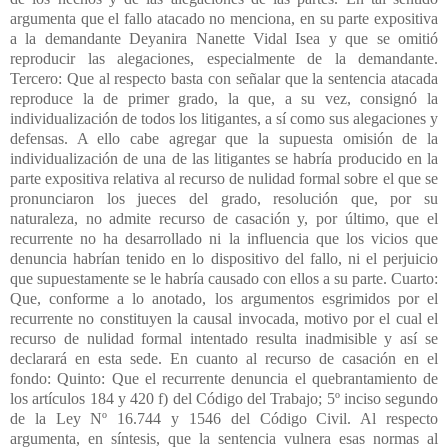
argumenta que el fallo atacado no menciona, en su parte expositiva
a la demandante Deyanira Nanette Vidal Isea y que se omitió
reproducir las alegaciones, especialmente de la demandante.
Tercero: Que al respecto basta con señalar que la sentencia atacada
reproduce la de primer grado, la que, a su vez, consignó la
individualización de todos los litigantes, a sí como sus alegaciones y
defensas. A ello cabe agregar que la supuesta omisión de la
individualización de una de las litigantes se habría producido en la
parte expositiva relativa al recurso de nulidad formal sobre el que se
pronunciaron los jueces del grado, resolución que, por su
naturaleza, no admite recurso de casación y, por último, que el
recurrente no ha desarrollado ni la influencia que los vicios que
denuncia habrían tenido en lo dispositivo del fallo, ni el perjuicio
que supuestamente se le habría causado con ellos a su parte. Cuarto:
Que, conforme a lo anotado, los argumentos esgrimidos por el
recurrente no constituyen la causal invocada, motivo por el cual el
recurso de nulidad formal intentado resulta inadmisible y así se
declarará en esta sede. En cuanto al recurso de casación en el
fondo: Quinto: Que el recurrente denuncia el quebrantamiento de
los artículos 184 y 420 f) del Código del Trabajo; 5º inciso segundo
de la Ley Nº 16.744 y 1546 del Código Civil. Al respecto
argumenta, en síntesis, que la sentencia vulnera esas normas al