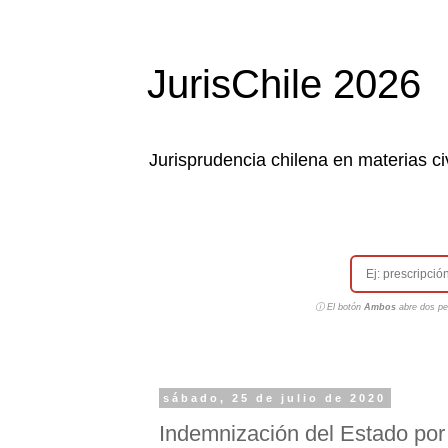
JurisChile 2026
Jurisprudencia chilena en materias civ
ⓘ El botón
Ambos
abre dos pes
sábado, 25 de julio de 2020
Indemnización del Estado por