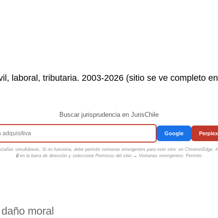
il, laboral, tributaria. 2003-2026 (sitio se ve completo e
Buscar jurisprudencia en JurisChile
Google
Perplex
tañas simultáneas. Si no funciona, debe permitir ventanas emergentes para este sitio: en Chrome/Edge, ha
🔒 en la barra de dirección y seleccione
Permisos del sitio → Ventanas emergentes: Permitir
.
 daño moral