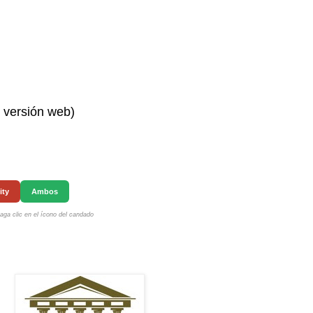
n versión web)
ity
Ambos
ga clic en el ícono del candado