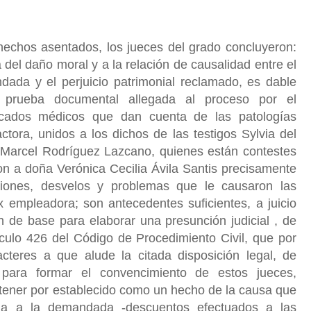
hechos asentados, los jueces del grado concluyeron:
 del daño moral y a la relación de causalidad entre el
andada y el perjuicio patrimonial reclamado, es dable
a prueba documental allegada al proceso por el
ficados médicos que dan cuenta de las patologías
actora, unidos a los dichos de las testigos Sylvia del
Marcel Rodríguez Lazcano, quienes están contestes
on a doña Verónica Cecilia Ávila Santis precisamente
iones, desvelos y problemas que le causaron las
x empleadora; son antecedentes suficientes, a juicio
n de base para elaborar una presunción judicial , de
ículo 426 del Código de Procedimiento Civil, que por
cteres a que alude la citada disposición legal, de
s para formar el convencimiento de estos jueces,
 tener por establecido como un hecho de la causa que
ha a la demandada -descuentos efectuados a las