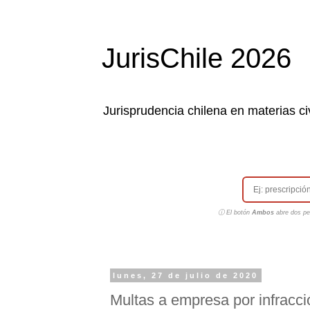
JurisChile 2026
Jurisprudencia chilena en materias civ
ⓘ El botón
Ambos
abre dos pes
lunes, 27 de julio de 2020
Multas a empresa por infracci