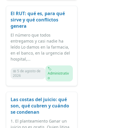
El RUT: qué es, para qué
sirve y qué conflictos
genera
El número que todos
entregamos y casi nadie ha
leído Lo damos en la farmacia,
en el banco, en la urgencia del
hospital,...
🏷️
📅 5 de agosto de
Administrativ
2026
o
Las costas del juicio: qué
son, qué cubren y cuándo
se condenan
1. El planteamiento Ganar un
juicio no es gratis. Quien litiga