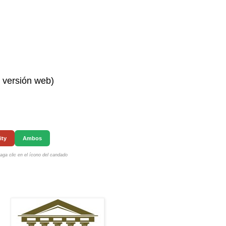
n versión web)
ity
Ambos
ga clic en el ícono del candado