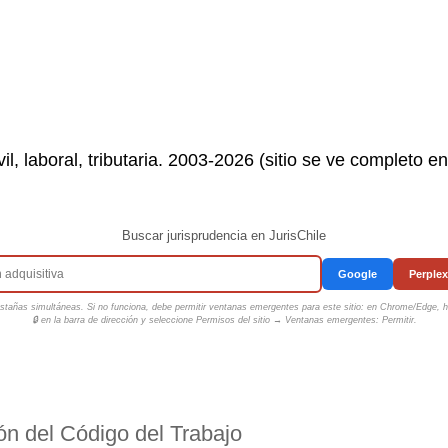
il, laboral, tributaria. 2003-2026 (sitio se ve completo e
Buscar jurisprudencia en JurisChile
Google
Perplex
tañas simultáneas. Si no funciona, debe permitir ventanas emergentes para este sitio: en Chrome/Edge, ha
🔒 en la barra de dirección y seleccione
Permisos del sitio → Ventanas emergentes: Permitir
.
ón del Código del Trabajo