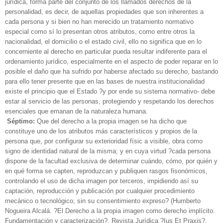
jurídica, forma parte del conjunto de los llamados derechos de la
personalidad, es decir, de aquellas propiedades que son inherentes a
cada persona y si bien no han merecido un tratamiento normativo
especial como sí lo presentan otros atributos, como entre otros la
nacionalidad, el domicilio o el estado civil, ello no significa que en lo
concerniente al derecho en particular pueda resultar indiferente para el
ordenamiento jurídico, especialmente en el aspecto de poder reparar en lo
posible el daño que ha sufrido por haberse afectado su derecho, bastando
para ello tener presente que en las bases de nuestra institucionalidad
existe el principio que el Estado ?y por ende su sistema normativo- debe
estar al servicio de las personas, protegiendo y respetando los derechos
esenciales que emanan de la naturaleza humana.
Séptimo:
Que del derecho a la propia imagen se ha dicho que
constituye uno de los atributos más característicos y propios de la
persona que, por configurar su exterioridad físic a visible, obra como
signo de identidad natural de la misma; y en cuya virtud ?cada persona
dispone de la facultad exclusiva de determinar cuándo, cómo, por quién y
en qué forma se capten, reproduzcan y publiquen rasgos fisonómicos,
controlando el uso de dicha imagen por terceros, impidiendo así su
captación, reproducción y publicación por cualquier procedimiento
mecánico o tecnológico, sin su consentimiento expreso? (Humberto
Nogueira Alcalá. ?El Derecho a la propia imagen como derecho implícito.
Fundamentación y caracterización?. Revista Jurídica ?Ius Et Praxis?.