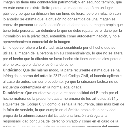
imagen no tiene una connotación patrimonial; y en segundo término, que
en este caso no existe ilícito porque la imagense captó en un lugar
público y porque su difusión fue sin fines de lucro, pero en relac ión con
lo anterior se estima que la difusión no consentida de una imagen es
capaz de provocar un daño o lesión en el derecho a la imagen propia que
tiene toda persona. En definitiva lo que se debe reparar es el daño por la
intromisión en la privacidad, entendida como autodeterminación, y no el
aprovechamiento comercial de la imagen.
En lo que se refiere a la ilicitud, está cosntituida por el hecho que se
utiliza la imagen de la persona sin su consentimiento, lo que no se altera
por el hecho que la difusión se haya hecho sin fines comerciales porque
ello no excluye el daño o lesión al derecho.
Undécimo
: Que del mismo modo, la parte recurrente estima que se ha
infringido la norma del artículo 2317 del Código Civil, al hacerla aplicable
al caso de autos, sin ser procedente, ya que la situación fáctica no se
encuentra contemplada en la norma legal citada.
Duodécimo
: Que es efectivo que la responsabilidad del Estado por el
hecho materia de la presente causa, no emana de los artículos 2314 y
siguientes del Código Civil como lo señala la recurrente, sino más bien de
la falta de servicio, la que cumple en el ámbito propio de la actividad
propia de la administración del Estado una función análoga a la
responsabilidad por culpa del derecho privado y como en el caso de la
culpa civil, no exige un juicio de reproche personal respecto del agente