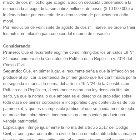
marzo de dos mil ocho que acogió la acción deducida condenando a la
demandada al pago de la suma diez millones de pesos ($ 10.000.000) a
la demandante por concepto de indemnización de perjuicios por daño
moral.
Por resolución de veintisiete de agosto de dos mil nueve, se ordenó traer
los autos en relación para conocer del recurso de casación.
Considerando:
Primero:
Que el recurrente esgrime como infringidos los artículos 19 N°
24 inciso primero de la Constitución Política de la República y 2314 del
Código Civil.
Segundo:
Que, en primer lugar, el recurrente señala que la infracción se
produce al apl icar la sentencia de primer grado que fue confirmada por la
de segunda instancia la norma del artículo 19 N°24 de la Constitución
Política de la República, directamente como una ley decisoria litis sin
serlo, ya que la norma lo que ampara es el derecho de propiedad sobre
toda clase de bienes corporales e incorporales cuyo contenido es de tipo
patrimonial, y que es un imposible jurídico el que se pueda tener derecho
de propiedad sobre bienes incorporales que no puedan producir una
ventaja patrimonial.
Explica que infringe igualmente la norma del artículo 2317 del Código
Civil, al configurar como ilícito civil el hecho de haber difundido la imagen
de la actora sin su consentimiento, al no existir norma legal alguna que