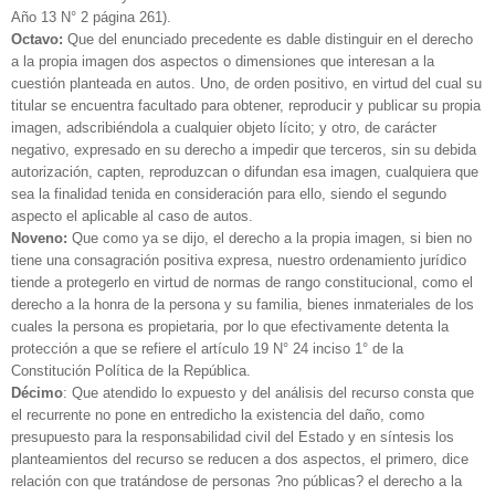
Año 13 N° 2 página 261).
Octavo:
Que del enunciado precedente es dable distinguir en el derecho
a la propia imagen dos aspectos o dimensiones que interesan a la
cuestión planteada en autos. Uno, de orden positivo, en virtud del cual su
titular se encuentra facultado para obtener, reproducir y publicar su propia
imagen, adscribiéndola a cualquier objeto lícito; y otro, de carácter
negativo, expresado en su derecho a impedir que terceros, sin su debida
autorización, capten, reproduzcan o difundan esa imagen, cualquiera que
sea la finalidad tenida en consideración para ello, siendo el segundo
aspecto el aplicable al caso de autos.
Noveno:
Que como ya se dijo, el derecho a la propia imagen, si bien no
tiene una consagración positiva expresa, nuestro ordenamiento jurídico
tiende a protegerlo en virtud de normas de rango constitucional, como el
derecho a la honra de la persona y su familia, bienes inmateriales de los
cuales la persona es propietaria, por lo que efectivamente detenta la
protección a que se refiere el artículo 19 N° 24 inciso 1° de la
Constitución Política de la República.
Décimo
: Que atendido lo expuesto y del análisis del recurso consta que
el recurrente no pone en entredicho la existencia del daño, como
presupuesto para la responsabilidad civil del Estado y en síntesis los
planteamientos del recurso se reducen a dos aspectos, el primero, dice
relación con que tratándose de personas ?no públicas? el derecho a la