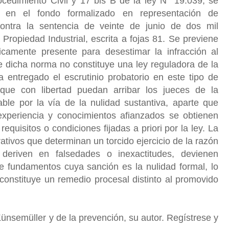
cedimiento Civil y 17 bis B de la ley N° 19.039, se
 en el fondo formalizado en representación de
ra la sentencia de veinte de junio de dos mil
e Propiedad Industrial, escrita a fojas 81. Se previene
nicamente presente para desestimar la infracción al
e dicha norma no constituye una ley reguladora de la
a entregado el escrutinio probatorio en este tipo de
que con libertad puedan arribar los jueces de la
able por la vía de la nulidad sustantiva, aparte que
xperiencia y conocimientos afianzados se obtienen
equisitos o condiciones fijadas a priori por la ley. La
ativos que determinan un torcido ejercicio de la razón
 deriven en falsedades o inexactitudes, devienen
 fundamentos cuya sanción es la nulidad formal, lo
constituye un remedio procesal distinto al promovido
Künsemüller y de la prevención, su autor. Regístrese y