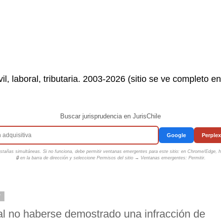
il, laboral, tributaria. 2003-2026 (sitio se ve completo e
Buscar jurisprudencia en JurisChile
Google
Perplex
tañas simultáneas. Si no funciona, debe permitir ventanas emergentes para este sitio: en Chrome/Edge, ha
🔒 en la barra de dirección y seleccione
Permisos del sitio → Ventanas emergentes: Permitir
.
7
, al no haberse demostrado una infracción de