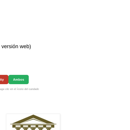
n versión web)
ity
Ambos
ga clic en el ícono del candado