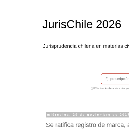
JurisChile 2026
Jurisprudencia chilena en materias civ
ⓘ El botón
Ambos
abre dos pes
miércoles, 29 de noviembre de 201
Se ratifica registro de marca