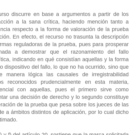
urso discurre en base a argumentos a partir de los
racción a la sana crítica, haciendo mención tanto a
encia respecto a la forma de valoración de la prueba
ón. En efecto, el recurso no trasunta la descripción
ormas reguladoras de la prueba, pues para prosperar
nada a demostrar que el razonamiento del fallo
ítica, indicando en qué consistían aquellas y la forma
 dispositivo del fallo, lo que no ha ocurrido, sino que
manera lógica las causales de irregistrabilidad
rios reconocidos prudencialmente en esta materia,
udencial con aquellas, pues el primero sirve como
tar una decisión de derecho y lo segundo constituye
deración de la prueba que pesa sobre los jueces de las
e a ámbitos distintos de aplicación, por lo cual dicho
stimado.
 y f) del artículo 20, sostiene que la marca solicitada