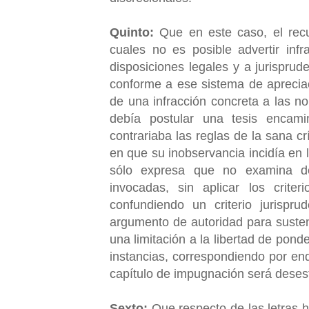
Quinto:
Que en este caso, el rec
cuales no es posible advertir inf
disposiciones legales y a jurisprud
conforme a ese sistema de apreciaci
de una infracción concreta a las n
debía postular una tesis encami
contrariaba las reglas de la sana cr
en que su inobservancia incidía en lo
sólo expresa que no examina de 
invocadas, sin aplicar los crite
confundiendo un criterio jurispr
argumento de autoridad para susten
una limitación a la libertad de pon
instancias, correspondiendo por end
capítulo de impugnación será dese
Sexto:
Que respecto de las letras h)