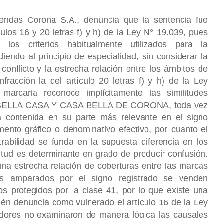
tiendas Corona S.A., denuncia que la sentencia fue
culos 16 y 20 letras f) y h) de la Ley N° 19.039, pues
 los criterios habitualmente utilizados para la
iendo al principio de especialidad, sin considerar la
 conflicto y la estrecha relación entre los ámbitos de
fracción la del artículo 20 letras f) y h) de la Ley
marcaria reconoce implícitamente las similitudes
LA BELLA CASA Y CASA BELLA DE CORONA, toda vez
 contenida en su parte más relevante en el signo
ento gráfico o denominativo efectivo, por cuanto el
trabilidad se funda en la supuesta diferencia en los
litud es determinante en grado de producir confusión.
na estrecha relación de coberturas entre las marcas
os amparados por el signo registrado se venden
s protegidos por la clase 41, por lo que existe una
ién denuncia como vulnerado el artículo 16 de la Ley
adores no examinaron de manera lógica las causales