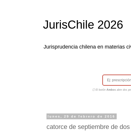
JurisChile 2026
Jurisprudencia chilena en materias civ
ⓘ El botón
Ambos
abre dos pes
lunes, 29 de febrero de 2016
catorce de septiembre de dos 