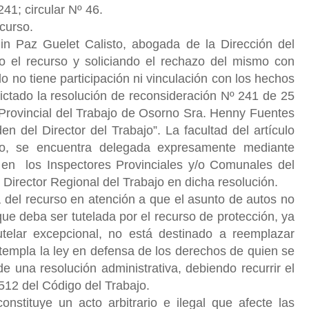
241; circular Nº 46.
ecurso.
n Paz Guelet Calisto, abogada de la Dirección del
do el recurso y soliciando el rechazo del mismo con
do no tiene participación ni vinculación con los hechos
dictado la resolución de reconsideración Nº 241 de 25
 Provincial del Trabajo de Osorno Sra. Henny Fuentes
n del Director del Trabajo”. La facultad del artículo
o, se encuentra delegada expresamente mediante
07 en
los Inspectores Provinciales y/o Comunales del
l Director Regional del Trabajo en dicha resolución.
 del recurso en atención a que el asunto de autos no
que deba ser tutelada por el recurso de protección, ya
telar excepcional, no está destinado a reemplazar
templa la ley en defensa de los derechos de quien se
de una resolución administrativa, debiendo recurrir el
 512 del Código del Trabajo.
onstituye un acto arbitrario e ilegal que afecte las