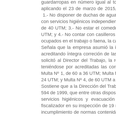
guardarropas en número igual al to
aplicando el 23 de marzo de 2015,
1.- No disponer de duchas de agua f
con servicios higiénicos independie
de 40 UTM; 3.- No estar el comedor 
UTM; y 4.- No contar con casilleros
ocupados en el trabajo o faena, la 
Señala que la empresa asumió la inf
acreditando íntegra correción de la
solicitó al Director del Trabajo, la
teniéndose por acreditadas las cor
Multa Nº 1, de 60 a 36 UTM; Multa
24 UTM; y Multa Nº 4, de 60 UTM 
Sostiene que a la Direcci
ón del Trab
594 de 1999, que entre otras disposi
servicios higiénicos y evacuació
fiscalizador en su inspección de 19
incumplimiento de normas contenida