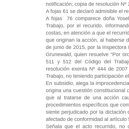
notificación; copia de resolución Nº 
A fojas 61 se declaró admisible el r
A fojas 76 comparece doña Yoseli
Trabajo, por el recurido, informan
costas, en atención a que el recurri
que originan la acción, al haberse 
de junio de 2015, por la Inspectora
Grunewald, quien resuelve “Por orde
511 y 512 del Código del Trabaj
resolución exenta Nº 444 de 20
Trabajo, no teniendo participación e
En subsidio, alega la improcedencia
origina una cuestión constitucional 
que al tratarse de una acción cau
procedimientos específicos que con
siente perjudicado por la dictación 
afectado de conformidad al artículo
Señala que el acto recurrido, no c