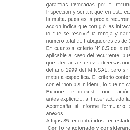
garantías invocadas por el recur
Inspección y señala que en este ca
la multa, pues es la propia recurre
acción indica que corrigió las infra
lo que se resolvió la rebaja y d
número total de trabajadores es de 
En cuanto al criterio Nº 8.5 de la re
aplicable al caso del recurrente, p
que afectan a su vez a diversas no
del año 1999 del MINSAL, pero sin
materia específica. El criterio cont
con el “non bis in idem”, lo que no 
Expone que no existe conculcación d
antes explicado, al haber actuado la
Acompaña al informe formulario 
anexos.
A fojas 85, encontrándose en estado
Con lo relacionado y consideran