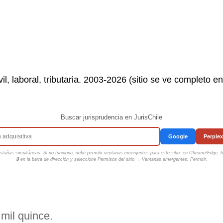
il, laboral, tributaria. 2003-2026 (sitio se ve completo e
Buscar jurisprudencia en JurisChile
Google
Perplex
tañas simultáneas. Si no funciona, debe permitir ventanas emergentes para este sitio: en Chrome/Edge, ha
🔒 en la barra de dirección y seleccione
Permisos del sitio → Ventanas emergentes: Permitir
.
mil quince.