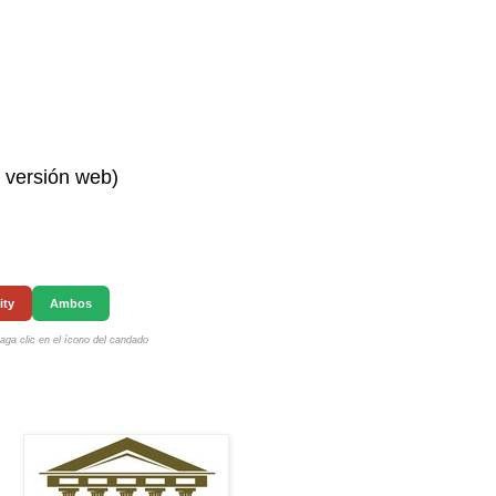
n versión web)
ity
Ambos
ga clic en el ícono del candado