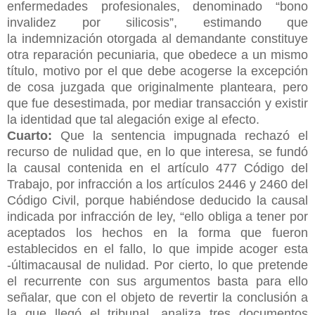
enfermedades
profesionales, denominado “bono
invalidez por silicosis”, estimando que
la
indemnización otorgada al demandante constituye
otra reparación pecuniaria, que
obedece a un mismo
título, motivo por el que debe acogerse la excepción
de cosa
juzgada que originalmente planteara, pero
que fue desestimada, por mediar
transacción y existir
la identidad que tal alegación exige al efecto.
Cuarto:
Que la sentencia impugnada rechazó el
recurso de nulidad que, en lo
que interesa, se fundó
la causal contenida en el artículo 477 Código del
Trabajo, por
infracción a los artículos 2446 y 2460 del
Código Civil, porque habiéndose deducido
la causal
indicada por infracción de ley, “ello obliga a tener por
aceptados los hechos
en la forma que fueron
establecidos en el fallo, lo que impide acoger esta
-últimacausal
de nulidad. Por cierto, lo que pretende
el recurrente con sus argumentos
basta para ello
señalar, que con el objeto de revertir la conclusión a
la que llegó el
tribunal, analiza tres documentos