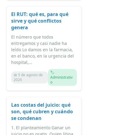
El RUT: qué es, para qué
sirve y qué conflictos
genera
El número que todos
entregamos y casi nadie ha
leído Lo damos en la farmacia,
en el banco, en la urgencia del
hospital,...
🏷️
📅 5 de agosto de
Administrativ
2026
o
Las costas del juicio: qué
son, qué cubren y cuándo
se condenan
1. El planteamiento Ganar un
juicio no es gratis. Quien litiga