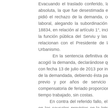
Evacuando el traslado conferido,
absoluta, la que fue desestimada en
pidió el rechazo de la demanda, co
laboral, alegando la subordinación
18834, en relación al artículo 1°, i
la función pública del Serviu y l
relacionan con el Presidente de l
Urbanismo.
En la sentencia definitiva de di
acogió la demanda, declarándose que
con fecha 13 de julio de 2013 por i
de la demandada, debiendo ésta paga
previo y por años de servicio 
compensatoria de feriado proporciona
tiempo trabajado, sin costas.
En contra del referido fallo,
en las causales previstas en la let