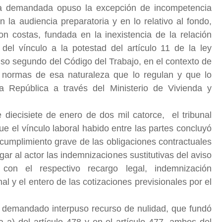
 la demandada opuso la excepción de incompetencia
 la audiencia preparatoria y en lo relativo al fondo,
n costas, fundada en la inexistencia de la relación
 del vínculo a la potestad del artículo 11 de la ley
nciso segundo del Código del Trabajo, en el contexto de
as normas de esa naturaleza que lo regulan y que lo
a República a través del Ministerio de Vivienda y
ecisiete de enero de dos mil catorce, el tribunal
 el vínculo laboral habido entre las partes concluyó
ncumplimiento grave de las obligaciones contractuales
r al actor las indemnizaciones sustitutivas del aviso
con el respectivo recargo legal, indemnización
l y el entero de las cotizaciones previsionales por el
 el demandado interpuso recurso de nulidad, que fundó
ra a) del artículo 478 y en el artículo 477, ambos del