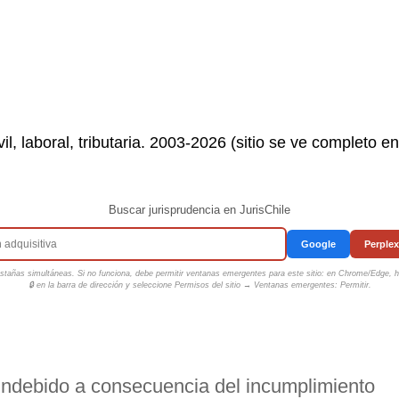
il, laboral, tributaria. 2003-2026 (sitio se ve completo e
Buscar jurisprudencia en JurisChile
Google
Perplex
tañas simultáneas. Si no funciona, debe permitir ventanas emergentes para este sitio: en Chrome/Edge, ha
🔒 en la barra de dirección y seleccione
Permisos del sitio → Ventanas emergentes: Permitir
.
indebido a consecuencia del incumplimiento