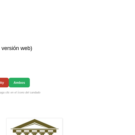
n versión web)
ity
Ambos
ga clic en el ícono del candado