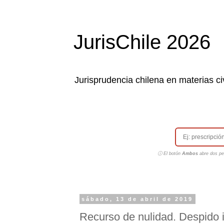
JurisChile 2026
Jurisprudencia chilena en materias civ
ⓘ El botón
Ambos
abre dos pes
sábado, 13 de abril de 2019
Recurso de nulidad. Despido 