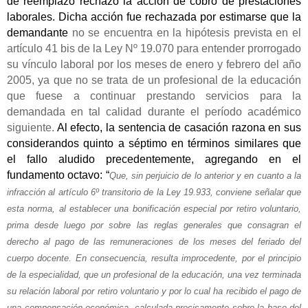
de reemplazo rechazó la acción de cobro de prestaciones
laborales. Dicha acción fue rechazada por estimarse que la
demandante
no se encuentra en la hipótesis prevista en el
artículo 41 bis de la Ley Nº 19.070 para entender prorrogado
su vínculo laboral por los meses de enero y febrero del año
2005, ya que no se trata de un profesional de la educación
que fuese a continuar prestando servicios para la
demandada en tal calidad durante el período académico
siguiente.
Al efecto, la sentencia de casación razona en sus
considerandos quinto a séptimo en términos similares que
el fallo aludido precedentemente, agregando en el
fundamento octavo: “
Que, sin perjuicio de lo anterior y en cuanto a la
infracción al artículo 6º transitorio de la Ley 19.933, conviene señalar que
esta norma, al establecer una bonificación especial por retiro voluntario,
prima desde luego por sobre las reglas generales que consagran el
derecho al pago de las remuneraciones de los meses del feriado del
cuerpo docente. En consecuencia, resulta improcedente, por el principio
de la especialidad, que un profesional de la educación, una vez terminada
su relación laboral por retiro voluntario y por lo cual ha recibido el pago de
una compensación económica, calculada precisamente sobre la base del