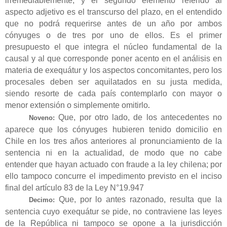
irremediablemente, y el segundo elemento referido al
aspecto adjetivo es el transcurso del plazo, en el entendido
que no podrá requerirse antes de un año por ambos
cónyuges o de tres por uno de ellos. Es el primer
presupuesto el que integra el núcleo fundamental de la
causal y al que corresponde poner acento en el análisis en
materia de exequátur y los aspectos concomitantes, pero los
procesales deben ser aquilatados en su justa medida,
siendo resorte de cada país contemplarlo con mayor o
menor extensión o simplemente omitirlo
.
Que, por otro lado, de los antecedentes no
Noveno:
aparece que los cónyuges hubieren tenido domicilio en
Chile en los tres años anteriores al pronunciamiento de la
sentencia ni en la actualidad, de modo que no cabe
entender que hayan actuado con fraude a la ley chilena; por
ello tampoco concurre el impedimento previsto en el inciso
final del artículo 83 de la Ley N°19.947
Que, por lo antes razonado, resulta que la
Decimo:
sentencia cuyo exequátur se pide, no contraviene las leyes
de la República ni tampoco se opone a la jurisdicción