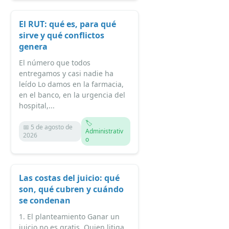
El RUT: qué es, para qué
sirve y qué conflictos
genera
El número que todos
entregamos y casi nadie ha
leído Lo damos en la farmacia,
en el banco, en la urgencia del
hospital,...
🏷️
📅 5 de agosto de
Administrativ
2026
o
Las costas del juicio: qué
son, qué cubren y cuándo
se condenan
1. El planteamiento Ganar un
juicio no es gratis. Quien litiga