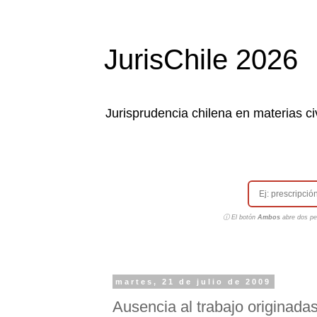
JurisChile 2026
Jurisprudencia chilena en materias civ
ⓘ El botón
Ambos
abre dos pes
martes, 21 de julio de 2009
Ausencia al trabajo originadas