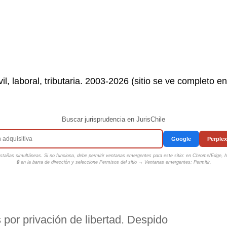
il, laboral, tributaria. 2003-2026 (sitio se ve completo e
Buscar jurisprudencia en JurisChile
Google
Perplex
tañas simultáneas. Si no funciona, debe permitir ventanas emergentes para este sitio: en Chrome/Edge, ha
🔒 en la barra de dirección y seleccione
Permisos del sitio → Ventanas emergentes: Permitir
.
 por privación de libertad. Despido