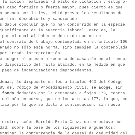
 la acción realizada -d elito de violación y estupro-
al caso fortuito o fuerza mayor, pues cierto es que
o penado por la ley, debió prever los resultados de
en fin, descubierto y sancionado.
s dable concluir que no han concurrido en la especie
justificante de la ausencia laboral, esto es, la
 por el cual al haberse decidido que no se
el contrato de trabajo contemplada en el artículo 160
erado no sólo esta norma, sino también la contemplada
por errada interpretación.
e acoger el presente recurso de casación en el fondo,
o dispositivo del fallo atacado, en la medida en que
 pago de indemnizaciones improcedentes.
demás, lo dispuesto en los artículos 463 del Código
785 del Código de Procedimiento Civil,
se acoge, sin
 fondo
deducido por la demandada a fojas 179, contra
 del año en curso, que se lee a fojas 177, la que, en
laza por la que se dicta a continuación, sin nueva
inistro, señor Haroldo Brito Cruz, quien estuvo por
dad, sobre la base de los siguientes argumentos:
erminar la concurrencia de la causal de caducidad del