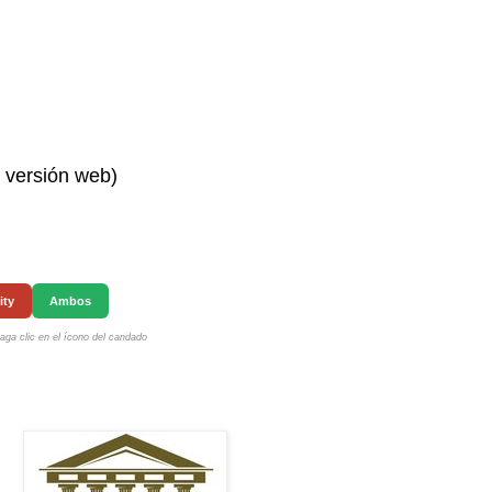
n versión web)
ity
Ambos
ga clic en el ícono del candado