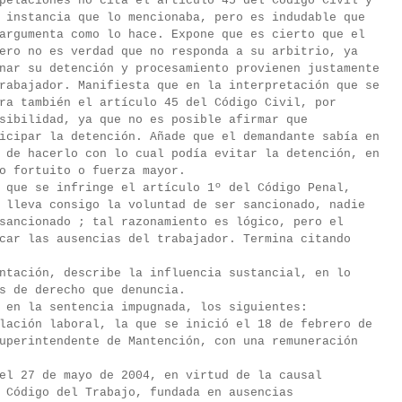
pelaciones no cita el artículo 45 del Código Civil y
 instancia que lo mencionaba, pero es indudable que
argumenta como lo hace. Expone que es cierto que el
ero no es verdad que no responda a su arbitrio, ya
nar su detención y procesamiento provienen justamente
rabajador. Manifiesta que en la interpretación que se
ra también el artículo 45 del Código Civil, por
sibilidad, ya que no es posible afirmar que
icipar la detención. Añade que el demandante sabía en
 de hacerlo con lo cual podía evitar la detención, en
o fortuito o fuerza mayor.
 que se infringe el artículo 1º del Código Penal,
 lleva consigo la voluntad de ser sancionado, nadie
sancionado ; tal razonamiento es lógico, pero el
car las ausencias del trabajador. Termina citando
ntación, describe la influencia sustancial, en lo
s de derecho que denuncia.
 en la sentencia impugnada, los siguientes:
lación laboral, la que se inició el 18 de febrero de
uperintendente de Mantención, con una remuneración
el 27 de mayo de 2004, en virtud de la causal
 Código del Trabajo, fundada en ausencias