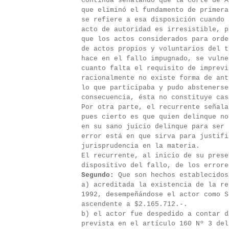
Continúa señalando que la Corte de A
que eliminó el fundamento de primera
se refiere a esa disposición cuando 
acto de autoridad es irresistible, p
que los actos considerados para orde
de actos propios y voluntarios del t
hace en el fallo impugnado, se vulne
cuanto falta el requisito de imprevi
racionalmente no existe forma de ant
lo que participaba y pudo abstenerse
consecuencia, ésta no constituye cas
Por otra parte, el recurrente señala
pues cierto es que quien delinque no
en su sano juicio delinque para ser 
error está en que sirva para justifi
jurisprudencia en la materia.
El recurrente, al inicio de su prese
dispositivo del fallo, de los errore
Segundo:
Que son hechos establecidos
a) acreditada la existencia de la re
1992, desempeñándose el actor como S
ascendente a $2.165.712.-.
b) el actor fue despedido a contar d
prevista en el artículo 160 Nº 3 del