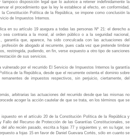
 tampoco disposición legal que lo autorice a retener indefinidamente la
var el procedimiento que la ley le establece al efecto, en conformidad,
 la Constitución Política de la República, se impone como conclusión la
rvicio de Impuestos Internos.
ica en su artículo 19 asegura a todas las personas Nº 21: el derecho a
o sea contraria a la moral, al orden público o a la seguridad nacional,
., garantía que, aparece, ha sido conculcada con las actuaciones del
 la profesión de abogado al recurrente, pues cada vez que pretende timbrar
os, restringida, pudiendo, en fin, verse expuesto a otro tipo de sanciones
restación de sus servicios.
vulnerado por el recurrido El Servicio de Impuestos Internos la garantía
Política de la República, desde que el recurrente ostenta el dominio sobre
remanentes de impuestos respectivos, sin perjuicio, ciertamente, del
más, arbitrarias las actuaciones del recurrido desde que las mismas no
 procede acoger la acción cautelar de que se trata, en los términos que se
ispuesto en el artículo 20 de la Constitución Política de la República y
 Fallo del Recurso de Protección de las Garantías Constitucionales, se
del año recién pasado, escrita a fojas 77 y siguientes y, en su lugar, se
terpuesto a fojas 15 en favor de Daniel Guevara Cortés, sólo en cuanto se