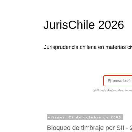
JurisChile 2026
Jurisprudencia chilena en materias civ
ⓘ El botón
Ambos
abre dos pes
viernes, 27 de octubre de 2006
Bloqueo de timbraje por SII - 