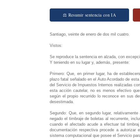
⚖ Resumir sentencia con IA
Santiago, veinte de enero de dos mil cuatro.
Vistos:
Se reproduce la sentencia en alzada, con excepci
Y teniendo en su lugar y, además, presente:
Primero: Que, en primer lugar, ha de establecers
plazo fatal señalado en el Auto Acordado de esta
del Servicio de Impuestos Internos realizadas con
esta acción cautelar, no es menos efectivo qu
según el propio recurrido lo reconoce en sus de
desestimada.
Segundo: Que, en segundo lugar, relativamente a
negado el timbraje de boletas al recurrente, incl
cuando el afectado acude a efectuar tal timbraj 
documentación respectiva procede a autorizar e
sistema computacional que posee el Servicio para