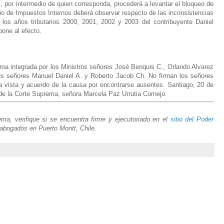
, por intermedio de quien corresponda, procederá a levantar el bloqueo de
icio de Impuestos Internos deberá observar respecto de las inconsistencias
 los años tributarios 2000, 2001, 2002 y 2003 del contribuyente Daniel
pone al efecto.
ma integrada por los Ministros señores José Benquis C., Orlando Alvarez
es señores Manuel Daniel A. y Roberto Jacob Ch. No firman los señores
a vista y acuerdo de la causa por encontrarse ausentes. Santiago, 20 de
 de la Corte Suprema, señora Marcela Paz Urrutia Cornejo.
a, verifique si se encuentra firme y ejecutoriado en el
sitio del Poder
 abogados en Puerto Montt, Chile.