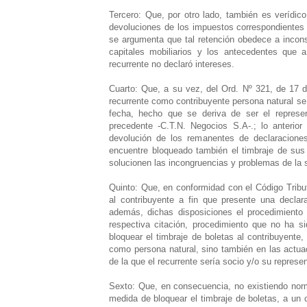
Tercero: Que, por otro lado, también es verídico
devoluciones de los impuestos correspondientes a
se argumenta que tal retención obedece a inconsi
capitales mobiliarios y los antecedentes que 
recurrente no declaró intereses.
Cuarto: Que, a su vez, del Ord. Nº 321, de 17 
recurrente como contribuyente persona natural se
fecha, hecho que se deriva de ser el represen
precedente -C.T.N. Negocios S.A-.; lo anterio
devolución de los remanentes de declaracione
encuentre bloqueado también el timbraje de su
solucionen las incongruencias y problemas de la
Quinto: Que, en conformidad con el Código Tribut
al contribuyente a fin que presente una declarac
además, dichas disposiciones el procedimiento 
respectiva citación, procedimiento que no ha s
bloquear el timbraje de boletas al contribuyente, 
como persona natural, sino también en las actua
de la que el recurrente sería socio y/o su represen
Sexto: Que, en consecuencia, no existiendo norm
medida de bloquear el timbraje de boletas, a un