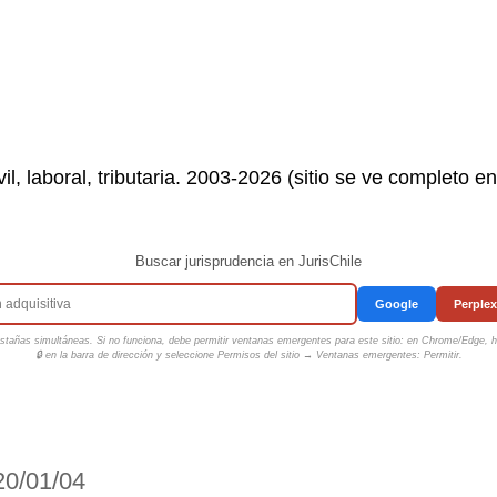
il, laboral, tributaria. 2003-2026 (sitio se ve completo e
Buscar jurisprudencia en JurisChile
Google
Perplex
tañas simultáneas. Si no funciona, debe permitir ventanas emergentes para este sitio: en Chrome/Edge, ha
🔒 en la barra de dirección y seleccione
Permisos del sitio → Ventanas emergentes: Permitir
.
20/01/04