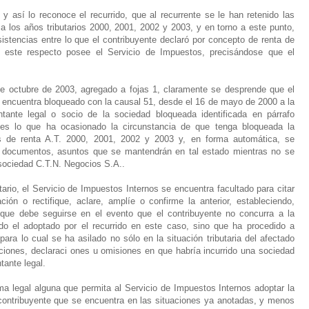
 y así lo reconoce el recurrido, que al recurrente se le han retenido las
 los años tributarios 2000, 2001, 2002 y 2003, y en torno a este punto,
stencias entre lo que el contribuyente declaró por concepto de renta de
a este respecto posee el Servicio de Impuestos, precisándose que el
de octubre de 2003, agregado a fojas 1, claramente se desprende que el
 encuentra bloqueado con la causal 51, desde el 16 de mayo de 2000 a la
tante legal o socio de la sociedad bloqueada identificada en párrafo
r es lo que ha ocasionado la circunstancia de que tenga bloqueada la
s de renta A.T. 2000, 2001, 2002 y 2003 y, en forma automática, se
s documentos, asuntos que se mantendrán en tal estado mientras no se
 sociedad C.T.N. Negocios S.A..
ario, el Servicio de Impuestos Internos se encuentra facultado para citar
ión o rectifique, aclare, amplíe o confirme la anterior, estableciendo,
que debe seguirse en el evento que el contribuyente no concurra a la
ido el adoptado por el recurrido en este caso, sino que ha procedido a
para lo cual se ha asilado no sólo en la situación tributaria del afectado
ciones, declaraci ones u omisiones en que habría incurrido una sociedad
tante legal.
a legal alguna que permita al Servicio de Impuestos Internos adoptar la
 contribuyente que se encuentra en las situaciones ya anotadas, y menos