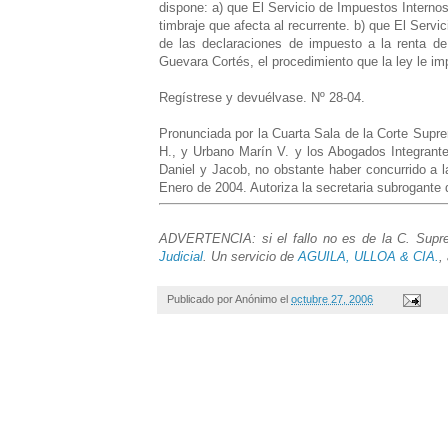
dispone: a) que El Servicio de Impuestos Internos
timbraje que afecta al recurrente. b) que El Serv
de las declaraciones de impuesto a la renta de
Guevara Cortés, el procedimiento que la ley le im
Regístrese y devuélvase. Nº 28-04.
Pronunciada por la Cuarta Sala de la Corte Supre
H., y Urbano Marín V. y los Abogados Integrant
Daniel y Jacob, no obstante haber concurrido a l
Enero de 2004. Autoriza la secretaria subrogante
ADVERTENCIA: si el fallo no es de la C. Suprem
Judicial
. Un servicio de
AGUILA, ULLOA & CIA.
,
Publicado por
Anónimo
el
octubre 27, 2006