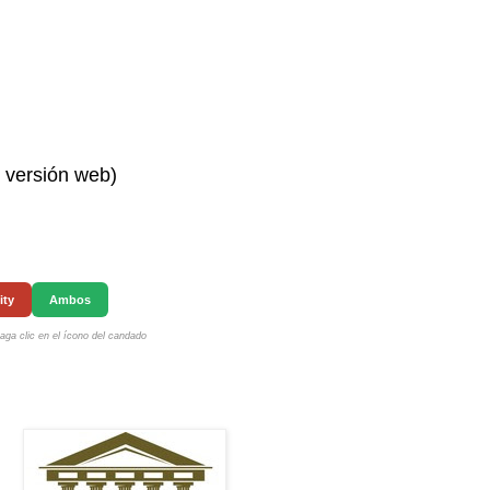
n versión web)
ity
Ambos
ga clic en el ícono del candado