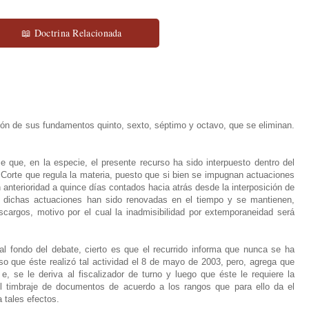
📖 Doctrina Relacionada
ón de sus fundamentos quinto, sexto, séptimo y octavo, que se eliminan.
e que, en la especie, el presente recurso ha sido interpuesto dentro del
 Corte que regula la materia, puesto que si bien se impugnan actuaciones
 anterioridad a quince días contados hacia atrás desde la interposición de
e dichas actuaciones han sido renovadas en el tiempo y se mantienen,
scargos, motivo por el cual la inadmisibilidad por extemporaneidad será
l fondo del debate, cierto es que el recurrido informa que nunca se ha
uso que éste realizó tal actividad el 8 de mayo de 2003, pero, agrega que
e, se le deriva al fiscalizador de turno y luego que éste le requiere la
l timbraje de documentos de acuerdo a los rangos que para ello da el
 tales efectos.