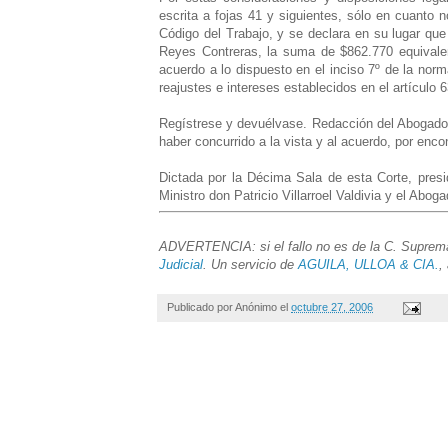
escrita a fojas 41 y siguientes, sólo en cuanto n
Código del Trabajo, y se declara en su lugar que
Reyes Contreras, la suma de $862.770 equivale
acuerdo a lo dispuesto en el inciso 7º de la nor
reajustes e intereses establecidos en el artículo 
Regístrese y devuélvase. Redacción del Abogado I
haber concurrido a la vista y al acuerdo, por enco
Dictada por la Décima Sala de esta Corte, pres
Ministro don Patricio Villarroel Valdivia y el Abo
ADVERTENCIA: si el fallo no es de la C. Suprema,
Judicial
. Un servicio de
AGUILA, ULLOA & CIA.
,
Publicado por
Anónimo
el
octubre 27, 2006