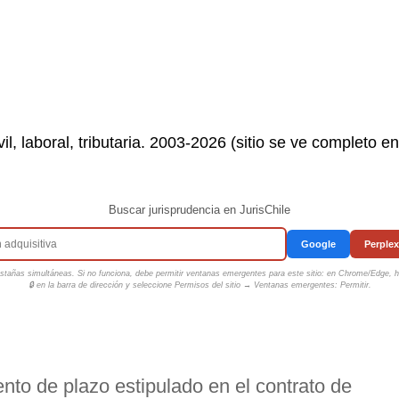
il, laboral, tributaria. 2003-2026 (sitio se ve completo e
Buscar jurisprudencia en JurisChile
Google
Perplex
tañas simultáneas. Si no funciona, debe permitir ventanas emergentes para este sitio: en Chrome/Edge, ha
🔒 en la barra de dirección y seleccione
Permisos del sitio → Ventanas emergentes: Permitir
.
nto de plazo estipulado en el contrato de