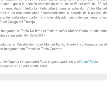
o hace lugar a la sanción establecida en el inciso 5º del artículo 162 del
 la demandada Interlux Limitada deberá pagar al actor don Victor Manuel
ntes a las remuneraciones correspondientes al período de 6 meses, de
ma antes señalada y conforme a lo establecido jurisprudencialmente, y los
63 del Código del Trabajo.
ntegrante sr. Tapia No firma el ministro señor Muñoz Pardo, no obstante
ntrarse ausente. Rol 954-2003.-
idida por el Ministro don Juan Manuel Muñoz Pardo y conformada por el
gado Integrante don Francisco Tapia Guerrero.
 verifique si se encuentra firme y ejecutoriado en el
sitio del Poder
 abogados en Puerto Montt, Chile.