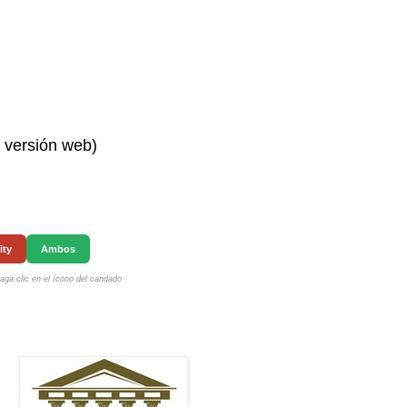
n versión web)
ity
Ambos
ga clic en el ícono del candado