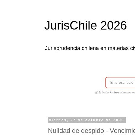
JurisChile 2026
Jurisprudencia chilena en materias civ
ⓘ El botón
Ambos
abre dos pes
viernes, 27 de octubre de 2006
Nulidad de despido - Vencimie