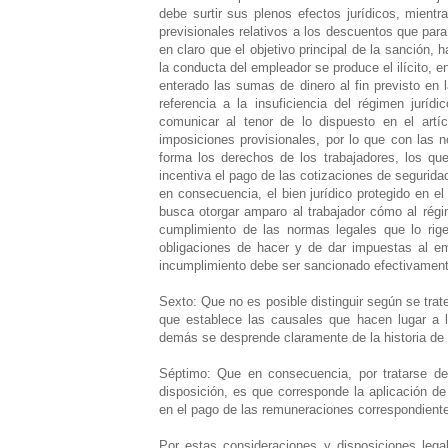
debe surtir sus plenos efectos jurídicos, mien
previsionales relativos a los descuentos que par
en claro que el objetivo principal de la sanción, 
la conducta del empleador se produce el ilícito, 
enterado las sumas de dinero al fin previsto en 
referencia a la insuficiencia del régimen juríd
comunicar al tenor de lo dispuesto en el artí
imposiciones provisionales, por lo que con las 
forma los derechos de los trabajadores, los qu
incentiva el pago de las cotizaciones de segurid
en consecuencia, el bien jurídico protegido en el
busca otorgar amparo al trabajador cómo al rég
cumplimiento de las normas legales que lo rige
obligaciones de hacer y de dar impuestas al em
incumplimiento debe ser sancionado efectivament
Sexto: Que no es posible distinguir según se trate
que establece las causales que hacen lugar a l
demás se desprende claramente de la historia de l
Séptimo: Que en consecuencia, por tratarse de
disposición, es que corresponde la aplicación de
en el pago de las remuneraciones correspondient
Por estas consideraciones y disposiciones lega