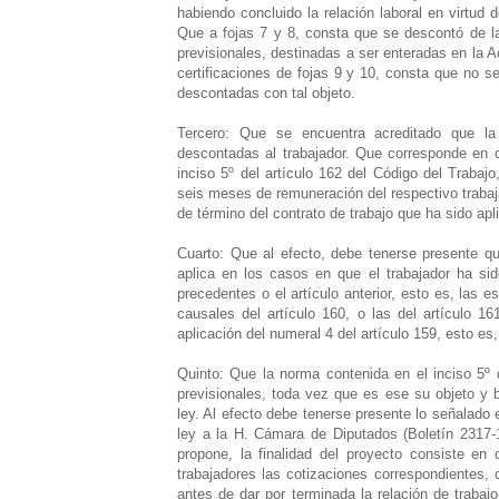
habiendo concluido la relación laboral en virtud 
Que a fojas 7 y 8, consta que se descontó de l
previsionales, destinadas a ser enteradas en la
certificaciones de fojas 9 y 10, consta que no 
descontadas con tal objeto.
Tercero: Que se encuentra acreditado que la
descontadas al trabajador. Que corresponde en c
inciso 5º del artículo 162 del Código del Trabaj
seis meses de remuneración del respectivo trabaj
de término del contrato de trabajo que ha sido apl
Cuarto: Que al efecto, debe tenerse presente q
aplica en los casos en que el trabajador ha si
precedentes o el artículo anterior, esto es, las 
causales del artículo 160, o las del artículo 1
aplicación del numeral 4 del artículo 159, esto es,
Quinto: Que la norma contenida en el inciso 5º 
previsionales, toda vez que es ese su objeto y b
ley. Al efecto debe tenerse presente lo señalado
ley a la H. Cámara de Diputados (Boletín 2317-
propone, la finalidad del proyecto consiste e
trabajadores las cotizaciones correspondientes, 
antes de dar por terminada la relación de trabaj