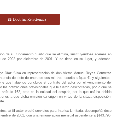
📖 Doctrina Relacionada
ión de su fundamento cuarto que se elimina, sustituyéndose además en
re de 2002 por diciembre de 2001. Y se tiene en su lugar, y además,
igo Díaz Silva en representación de don Victor Manuel Reyes Contreras
tencia de siete de enero de dos mil tres, escrita a fojas 41 y siguientes,
ne que habiendo concluido el contrato del actor por el vencimiento del
ó las cotizaciones previsionales que le fueron descontadas, por lo que ha
l artículo 162, esto es la nulidad del despido, por lo que así ha debido
iones a que dicha omisión da origen en virtud de la citada disposición,
rte.
es: a) El actor prestó servicios para Interlux Limitada, desempeñándose
 diciembre de 2001, con una remuneración mensual ascendente a $143.795,