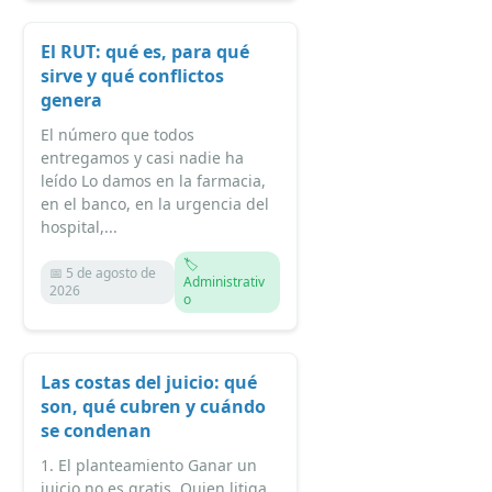
El RUT: qué es, para qué
sirve y qué conflictos
genera
El número que todos
entregamos y casi nadie ha
leído Lo damos en la farmacia,
en el banco, en la urgencia del
hospital,...
🏷️
📅 5 de agosto de
Administrativ
2026
o
Las costas del juicio: qué
son, qué cubren y cuándo
se condenan
1. El planteamiento Ganar un
juicio no es gratis. Quien litiga