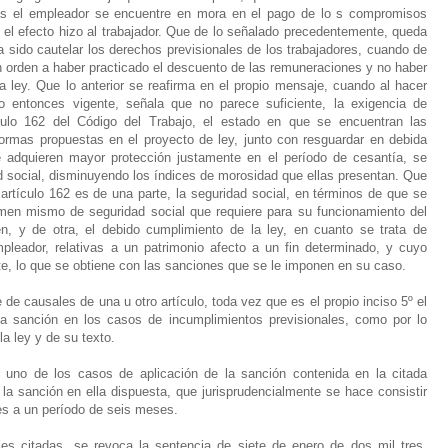
tras el empleador se encuentre en mora en el pago de lo s compromisos
a el efecto hizo al trabajador. Que de lo señalado precedentemente, queda
ha sido cautelar los derechos previsionales de los trabajadores, cuando de
en orden a haber practicado el descuento de las remuneraciones y no haber
la ley. Que lo anterior se reafirma en el propio mensaje, cuando al hacer
ico entonces vigente, señala que no parece suficiente, la exigencia de
culo 162 del Código del Trabajo, el estado en que se encuentran las
normas propuestas en el proyecto de ley, junto con resguardar en debida
e adquieren mayor protección justamente en el período de cesantía, se
ad social, disminuyendo los índices de morosidad que ellas presentan. Que
 artículo 162 es de una parte, la seguridad social, en términos de que se
imen mismo de seguridad social que requiere para su funcionamiento del
n, y de otra, el debido cumplimiento de la ley, en cuanto se trata de
pleador, relativas a un patrimonio afecto a un fin determinado, y cuyo
e, lo que se obtiene con las sanciones que se le imponen en su caso.
 de causales de una u otro artículo, toda vez que es el propio inciso 5º el
a sanción en los casos de incumplimientos previsionales, como por lo
a ley y de su texto.
 uno de los casos de aplicación de la sanción contenida en la citada
 la sanción en ella dispuesta, que jurisprudencialmente se hace consistir
es a un período de seis meses.
les citadas, se revoca la sentencia de siete de enero de dos mil tres,