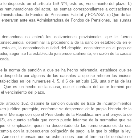
de lo dispuesto en el artículo 159 Nº4, esto es, vencimiento del plazo. b)
as remuneraciones del actor, las sumas correspondientes a cotizaciones
 Administradora de Fondos de Pensiones Habitat y FONASA. c) Que de las
se enteraron ante esa Administradora de Fondos de Pensiones, las sumas
 demandada no enteró las cotizaciones provisionales que le fueron
onsecuencia, determinar la procedencia de la sanción establecida en el
o, esto es, la denominada nulidad del despido, consistente en el pago de
ador, según se ha establecido jurisprudencialmente, en razón de la causal
icada.
ue la norma de sanción a que se ha hecho referencia, establece que se
do despedido por algunas de las causales a que se refieren los incisos
establecidas en los numerales 4, 5, ó 6 del artículo 159, una o más de las
61. Que es un hecho de la causa, que el contrato del actor terminó por
 el vencimiento del plazo.
del artículo 162, dispone la sanción cuando se trata de incumplimientos
ien jurídico protegido, conforme se desprende de la propia historia de la
 en el Mensaje con que el Presidente de la República envía el proyecto de
13), en cuanto señala que como puede inferirse de la normativa que se
n que el empleador, quien ha descontado de las remuneraciones de sus
cumpla con la subsecuente obligación de pago, a la que lo obliga la ley,
o. Agrega el mensaje que se estima pues, que el término del contrato no