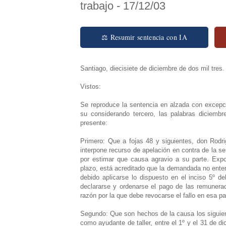
trabajo - 17/12/03
⚖ Resumir sentencia con IA
Santiago, diecisiete de diciembre de dos mil tres.
Vistos:
Se reproduce la sentencia en alzada con excepc
su considerando tercero, las palabras diciemb
presente:
Primero: Que a fojas 48 y siguientes, don Rodr
interpone recurso de apelación en contra de la sen
por estimar que causa agravio a su parte. Expo
plazo, está acreditado que la demandada no enter
debido aplicarse lo dispuesto en el inciso 5º de
declararse y ordenarse el pago de las remunerac
razón por la que debe revocarse el fallo en esa pa
Segundo: Que son hechos de la causa los siguient
como ayudante de taller, entre el 1º y el 31 de