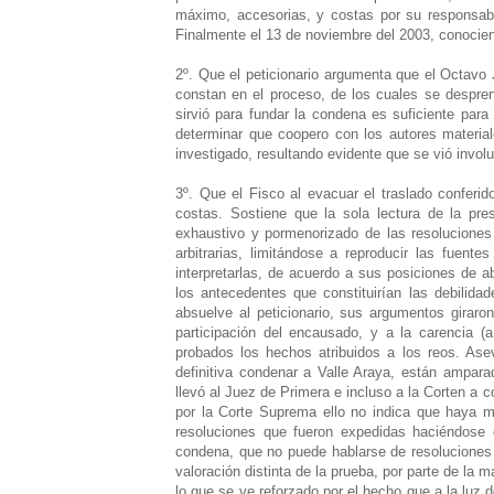
máximo, accesorias, y costas por su responsabil
Finalmente el 13 de noviembre del 2003, conocien
2º. Que el peticionario argumenta que el Octavo
constan en el proceso, de los cuales se despre
sirvió para fundar la condena es suficiente para
determinar que coopero con los autores material
investigado, resultando evidente que se vió invol
3º. Que el Fisco al evacuar el traslado conferid
costas. Sostiene que la sola lectura de la pr
exhaustivo y pormenorizado de las resoluciones
arbitrarias, limitándose a reproducir las fuent
interpretarlas, de acuerdo a sus posiciones de ab
los antecedentes que constituirían las debilida
absuelve al peticionario, sus argumentos giraron
participación del encausado, y a la carencia (
probados los hechos atribuidos a los reos. Ase
definitiva condenar a Valle Araya, están ampara
llevó al Juez de Primera e incluso a la Corten a co
por la Corte Suprema ello no indica que haya med
resoluciones que fueron expedidas haciéndose 
condena, que no puede hablarse de resoluciones 
valoración distinta de la prueba, por parte de la m
lo que se ve reforzado por el hecho que a la luz d