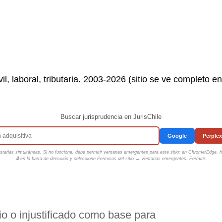
il, laboral, tributaria. 2003-2026 (sitio se ve completo e
Buscar jurisprudencia en JurisChile
Google
Perplex
tañas simultáneas. Si no funciona, debe permitir ventanas emergentes para este sitio: en Chrome/Edge, ha
🔒 en la barra de dirección y seleccione
Permisos del sitio → Ventanas emergentes: Permitir
.
io o injustificado como base para