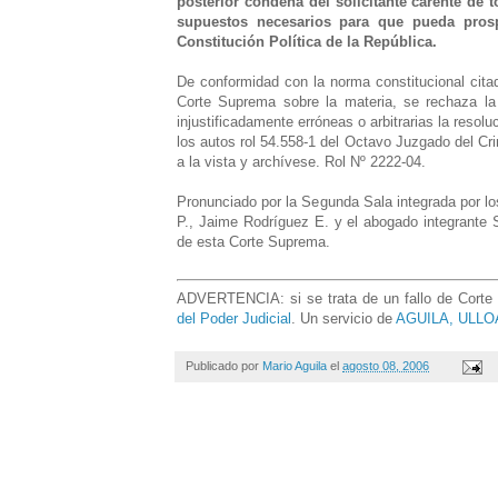
posterior condena del solicitante carente de t
supuestos necesarios para que pueda prosper
Constitución Política de la República.
De conformidad con la norma constitucional cit
Corte Suprema sobre la materia, se rechaza la 
injustificadamente erróneas o arbitrarias la resol
los autos rol 54.558-1 del Octavo Juzgado del Cr
a la vista y archívese. Rol Nº 2222-04.
Pronunciado por la Segunda Sala integrada por lo
P., Jaime Rodríguez E. y el abogado integrante 
de esta Corte Suprema.
ADVERTENCIA: si se trata de un fallo de Corte d
del Poder Judicial
. Un servicio de
AGUILA, ULLOA
Publicado por
Mario Aguila
el
agosto 08, 2006