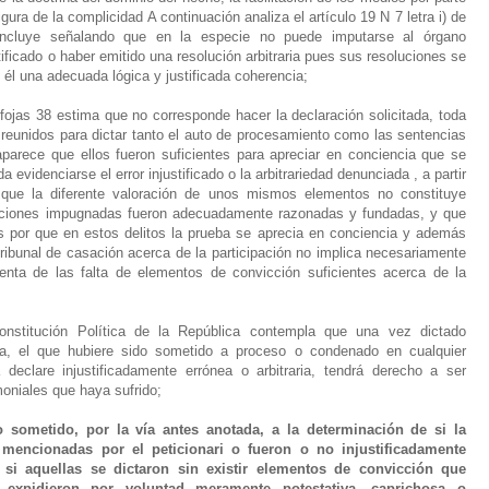
ura de la complicidad A continuación analiza el artículo 19 N 7 letra i) de
concluye señalando que en la especie no puede imputarse al órgano
stificado o haber emitido una resolución arbitraria pues sus resoluciones se
 él una adecuada lógica y justificada coherencia;
 fojas 38 estima que no corresponde hacer la declaración solicitada, toda
 reunidos para dictar tanto el auto de procesamiento como las sentencias
parece que ellos fueron suficientes para apreciar en conciencia que se
a evidenciarse el error injustificado o la arbitrariedad denunciada , a partir
y que la diferente valoración de unos mismos elementos no constituye
esoluciones impugnadas fueron adecuadamente razonadas y fundadas, y que
s por que en estos delitos la prueba se aprecia en conciencia y además
 tribunal de casación acerca de la participación no implica necesariamente
enta de las falta de elementos de convicción suficientes acerca de la
Constitución Política de la República contempla que una vez dictado
ria, el que hubiere sido sometido a proceso o condenado en cualquier
declare injustificadamente errónea o arbitraria, tendrá derecho a ser
moniales que haya sufrido;
to sometido, por la vía antes anotada, a la determinación de si la
mencionadas por el peticionari o fueron o no injustificadamente
r si aquellas se dictaron sin existir elementos de convicción que
e expidieron por voluntad meramente potestativa, caprichosa o