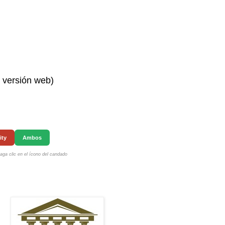
n versión web)
ity
Ambos
ga clic en el ícono del candado