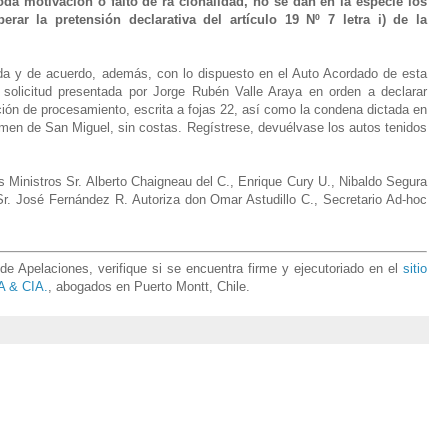
oda motivación o falto de ra cionalidad, no se dan en la especie los
ar la pretensión declarativa del artículo 19 Nº 7 letra i) de la
ada y de acuerdo, además, con lo dispuesto en el Auto Acordado de esta
solicitud presentada por Jorge Rubén Valle Araya en orden a declarar
ución de procesamiento, escrita a fojas 22, así como la condena dictada en
imen de San Miguel, sin costas. Regístrese, devuélvase los autos tenidos
s Ministros Sr. Alberto Chaigneau del C., Enrique Cury U., Nibaldo Segura
Sr. José Fernández R. Autoriza don Omar Astudillo C., Secretario Ad-hoc
e Apelaciones, verifique si se encuentra firme y ejecutoriado en el
sitio
 & CIA.
, abogados en Puerto Montt, Chile.