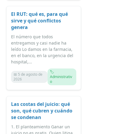
El RUT: qué es, para qué
sirve y qué conflictos
genera
El número que todos
entregamos y casi nadie ha
leído Lo damos en la farmacia,
en el banco, en la urgencia del
hospital,...
🏷️
📅 5 de agosto de
Administrativ
2026
o
Las costas del juicio: qué
son, qué cubren y cuándo
se condenan
1. El planteamiento Ganar un
juicio no es gratis. Quien litiga