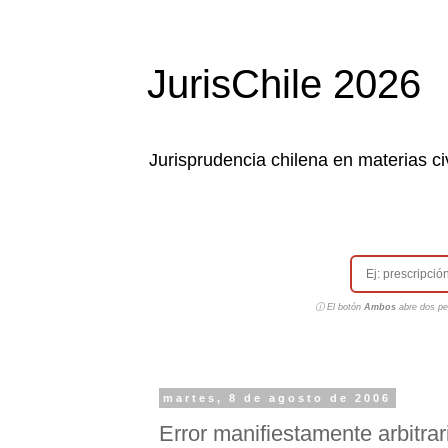
JurisChile 2026
Jurisprudencia chilena en materias civ
ⓘ El botón
Ambos
abre dos pes
martes, 8 de agosto de 2006
Error manifiestamente arbitrar