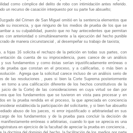
idad como cómplice del delito de robo con intimidación antes referido.
do un recurso de casación interpuesto por su parte fue absuelto;
 Juzgado del Crimen de San Miguel omitió en la sentencia elementos que
nde su inocencia, y que ninguno de los medios de prueba de los que se
 arribar a su culpabilidad, puesto que no hay antecedentes que permitan
es con anterioridad o simultáneamente a la ejecución del hecho punible
ucrado de manera circunstancial , al desempeñar su trabajo de taxista;
o, a fojas 16 solicita el rechazo de la petición en todas sus partes, con
esentación da cuenta de su improcedencia, pues carece de un análisis
 y sus fundamentos y como éstas serían injustificadamente erróneas o
es de prueba que constan en el proceso, y a calificarlas, o más bien a
solución . Agrega que la solicitud carece incluso de un análisis serio de
des de las resoluciones , pues si bien la Corte Suprema posteriormente
 en torno a una calificación diferente de los hechos constitutivos de la
a juicio de la Corte) de las consideraciones en cuya virtud se dan por
vera que los fundamentos que se tuvieron en vista para procesar y en
dos en la prueba rendida en el proceso, la que apreciada en conciencia
nsiderar establecida la participación del solicitante, y si bien fue absuelto
iado abuso de los jueces, ni error injustificado o arbitrariedad en sus
cargo de los fundamentos y de la prueba para concluir la decisión de
manifiestamente erróneas o arbitrarias, cuando lo que se aprecia es una
agistratura en ejercicio de la facultad de apreciar la prueba en conciencia ,
e la doctrina del dominio del hecho, la facilitación de los medios por parte