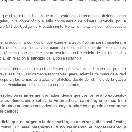
 que el solicitante fue absuelto en sentencia de reemplazo dictada, luego
les, invalidó de oficio el fallo condenatorio de primera instancia, por la
culo 541 del Código de Procedimiento Penal, en relación con lo dispuesto
de no adquirir la convicción que exige el artículo 456 bis para considerar a
 ello como fruto de la valoración en conciencia que de los distintos
en términos que aparece como resultante del ejercicio de las facultades
ia, en relación al principio de la doble instancia;
sible afirmar que los antecedentes que llevaron al Tribunal de primera
raya, resultan jurídicamente razonables, pues, además de conducir el taxi
uperan las armas utilizadas en el delito, desde del el inicio de la causa
rta vinculación del solicitante con los autores;
 resoluciones antes mencionadas, desde que conforme a lo expuesto-
tadas obedeciendo sólo a la voluntad o al capricho, sino más bien
ión de unos mismos antecedentes, cuyo fundamento puede encontrarse
de delitos;
udicial que da origen a la declaración, es un error judicial calificado,
bitrario. En esta perspectiva, y no resultando el procesamiento y