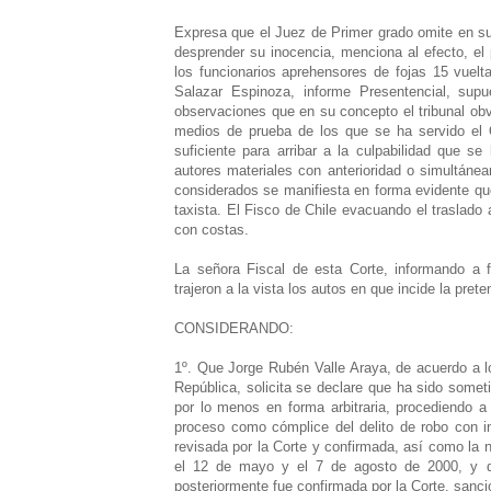
Expresa que el Juez de Primer grado omite en s
desprender su inocencia, menciona al efecto, el 
los funcionarios aprehensores de fojas 15 vuel
Salazar Espinoza, informe Presentencial, sup
observaciones que en su concepto el tribunal obv
medios de prueba de los que se ha servido el
suficiente para arribar a la culpabilidad que 
autores materiales con anterioridad o simultán
considerados se manifiesta en forma evidente que
taxista. El Fisco de Chile evacuando el traslado a
con costas.
La señora Fiscal de esta Corte, informando a f
trajeron a la vista los autos en que incide la pre
CONSIDERANDO:
1º. Que Jorge Rubén Valle Araya, de acuerdo a lo p
República, solicita se declare que ha sido somet
por lo menos en forma arbitraria, procediendo 
proceso como cómplice del delito de robo con in
revisada por la Corte y confirmada, así como la n
el 12 de mayo y el 7 de agosto de 2000, y q
posteriormente fue confirmada por la Corte, sanc