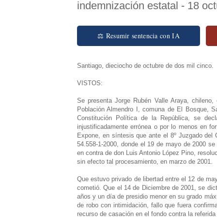
indemnización estatal - 18 oc
⚖ Resumir sentencia con IA
Santiago, dieciocho de octubre de dos mil cinco.
VISTOS:
Se presenta Jorge Rubén Valle Araya, chileno, 
Población Almendro I, comuna de El Bosque, Santi
Constitución Política de la República, se d
injustificadamente errónea o por lo menos en for
Expone, en síntesis que ante el 8º Juzgado del C
54.558-1-2000, donde el 19 de mayo de 2000 se l
en contra de don Luis Antonio López Pino, resoluci
sin efecto tal procesamiento, en marzo de 2001.
Que estuvo privado de libertad entre el 12 de ma
cometió. Que el 14 de Diciembre de 2001, se dict
años y un día de presidio menor en su grado máxi
de robo con intimidación, fallo que fuera confir
recurso de casación en el fondo contra la referida