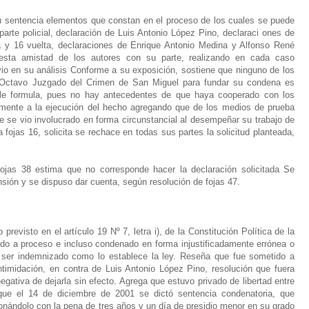
u sentencia elementos que constan en el proceso de los cuales se puede
parte policial, declaración de Luis Antonio López Pino, declaraci ones de
ta y 16 vuelta, declaraciones de Enrique Antonio Medina y Alfonso René
uesta amistad de los autores con su parte, realizando en cada caso
io en su análisis Conforme a su exposición, sostiene que ninguno de los
 Octavo Juzgado del Crimen de San Miguel para fundar su condena es
se le formula, pues no hay antecedentes de que haya cooperado con los
eamente a la ejecución del hecho agregando que de los medios de prueba
 se vio involucrado en forma circunstancial al desempeñar su trabajo de
 fojas 16, solicita se rechace en todas sus partes la solicitud planteada,
ojas 38 estima que no corresponde hacer la declaración solicitada Se
tensión y se dispuso dar cuenta, según resolución de fojas 47.
revisto en el artículo 19 Nº 7, letra i), de la Constitución Política de la
ido a proceso e incluso condenado en forma injustificadamente errónea o
a ser indemnizado como lo establece la ley. Reseña que fue sometido a
timidación, en contra de Luis Antonio López Pino, resolución que fuera
egativa de dejarla sin efecto. Agrega que estuvo privado de libertad entre
ue el 14 de diciembre de 2001 se dictó sentencia condenatoria, que
ionándolo con la pena de tres años y un día de presidio menor en su grado