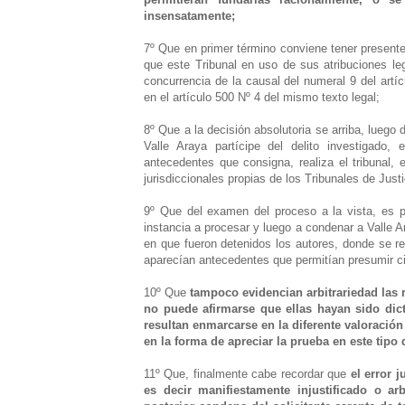
insensatamente;
7º Que en primer término conviene tener presente
que este Tribunal en uso de sus atribuciones lega
concurrencia de la causal del numeral 9 del artí
en el artículo 500 Nº 4 del mismo texto legal;
8º Que a la decisión absolutoria se arriba, luego 
Valle Araya partícipe del delito investigado,
antecedentes que consigna, realiza el tribunal, 
jurisdiccionales propias de los Tribunales de Justic
9º Que del examen del proceso a la vista, es po
instancia a procesar y luego a condenar a Valle A
en que fueron detenidos los autores, donde se rec
aparecían antecedentes que permitían presumir cie
10º Que
tampoco evidencian arbitrariedad las
no puede afirmarse que ellas hayan sido dic
resultan enmarcarse en la diferente valorac
en la forma de apreciar la prueba en este tipo 
11º Que, finalmente cabe recordar que
el error j
es decir manifiestamente injustificado o ar