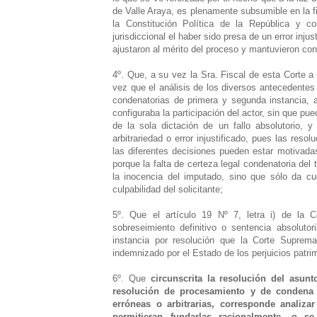
de Valle Araya, es plenamente subsumible en la fig
la Constitución Política de la República y 
jurisdiccional el haber sido presa de un error inju
ajustaron al mérito del proceso y mantuvieron con
4º. Que, a su vez la Sra. Fiscal de esta Corte a
vez que el análisis de los diversos antecedentes
condenatorias de primera y segunda instancia, a
configuraba la participación del actor, sin que pued
de la sola dictación de un fallo absolutorio, 
arbitrariedad o error injustificado, pues las r
las diferentes decisiones pueden estar motivada
porque la falta de certeza legal condenatoria del
la inocencia del imputado, sino que sólo da cu
culpabilidad del solicitante;
5º. Que el artículo 19 Nº 7, letra i) de la 
sobreseimiento definitivo o sentencia absoluto
instancia por resolución que la Corte Suprema 
indemnizado por el Estado de los perjuicios patri
6º. Que
circunscrita la resolución del asun
resolución de procesamiento y de condena 
erróneas o arbitrarias, corresponde analiza
permitieran fundarlas racionalmente, o s