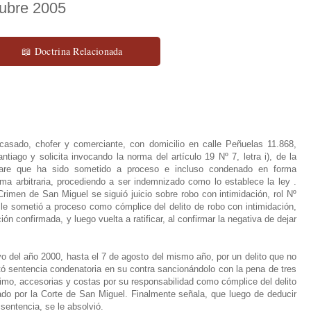
tubre 2005
📖 Doctrina Relacionada
casado, chofer y comerciante, con domicilio en calle Peñuelas 11.868,
ago y solicita invocando la norma del artículo 19 Nº 7, letra i), de la
eclare que ha sido sometido a proceso e incluso condenado en forma
ma arbitraria, procediendo a ser indemnizado como lo establece la ley .
rimen de San Miguel se siguió juicio sobre robo con intimidación, rol Nº
e sometió a proceso como cómplice del delito de robo con intimidación,
ón confirmada, y luego vuelta a ratificar, al confirmar la negativa de dejar
yo del año 2000, hasta el 7 de agosto del mismo año, por un delito que no
ó sentencia condenatoria en su contra sancionándolo con la pena de tres
mo, accesorias y costas por su responsabilidad como cómplice del delito
mado por la Corte de San Miguel. Finalmente señala, que luego de deducir
 sentencia, se le absolvió.