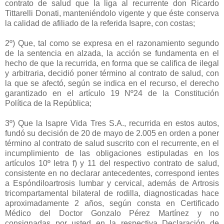
contrato de salud que la liga al recurrente don Ricardo
Tittarelli Donati, manteniéndolo vigente y que éste conserva
la calidad de afiliado de la referida Isapre, con costas;
2º) Que, tal como se expresa en el razonamiento segundo
de la sentencia en alzada, la acción se fundamenta en el
hecho de que la recurrida, en forma que se califica de ilegal
y arbitraria, decidió poner término al contrato de salud, con
la que se afectó, según se indica en el recurso, el derecho
garantizado en el artículo 19 Nº24 de la Constitución
Política de la República;
3º) Que la Isapre Vida Tres S.A., recurrida en estos autos,
fundó su decisión de 20 de mayo de 2.005 en orden a poner
término al contrato de salud suscrito con el recurrente, en el
incumplimiento de las obligaciones estipuladas en los
artículos 10º letra f) y 11 del respectivo contrato de salud,
consistente en no declarar antecedentes, correspond ientes
a Espóndiloartrosis lumbar y cervical, además de Artrosis
tricompartamental bilateral de rodilla, diagnosticadas hace
aproximadamente 2 años, según consta en Certificado
Médico del Doctor Gonzalo Pérez Martínez y no
consignadas por usted en la respectiva Declaración de