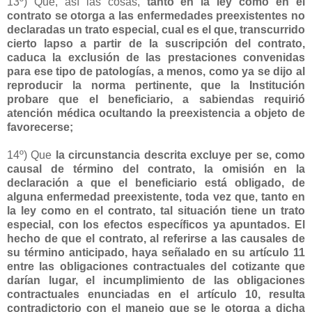
13º) Que, así las cosas,
tanto en la ley como en el
contrato se otorga a las enfermedades preexistentes no
declaradas un trato especial, cual es el que, transcurrido
cierto lapso a partir de la suscripción del contrato,
caduca la exclusión de las prestaciones convenidas
para ese tipo de patologías, a menos, como ya se dijo al
reproducir la norma pertinente, que la Institución
probare que el beneficiario, a sabiendas requirió
atención médica ocultando la preexistencia a objeto de
favorecerse;
14º) Que
la circunstancia descrita excluye per se, como
causal de término del contrato, la omisión en la
declaración a que el beneficiario está obligado, de
alguna enfermedad preexistente, toda vez que, tanto en
la ley como en el contrato, tal situación tiene un trato
especial, con los efectos específicos ya apuntados. El
hecho de que el contrato, al referirse a las causales de
su término anticipado, haya señalado en su artículo 11
entre las obligaciones contractuales del cotizante que
darían lugar, el incumplimiento de las obligaciones
contractuales enunciadas en el artículo 10, resulta
contradictorio con el manejo que se le otorga a dicha