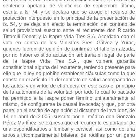
sentencia apelada, de veinticinco de septiembre último,
escrita a fs. 74, y se declara que se acoge el recurso de
protección interpuesto en lo principal de la presentación de
fs. 54, y se deja sin efecto la terminación del contrato de
salud provisional suscrito entre el recurrente don Ricardo
Tittarelli Donati y la Isapre Vida Tres S.A. Acordada con el
voto en contra de los Ministros Sres. Gálvez y Yurac,
quienes fueron de opinión de confirmar el fallo en alzada,
por no haber existido actuación arbitraria e ilegal de parte
de la Isapre Vida Tres S.A., que vulnere garantía
constitucional alguna del recurrente, teniendo presente para
ello que la ley no prohíbe establecer cláusulas como la que
consta en el artículo 11 del contrato de salud acompañado a
los autos, y en virtud de ello opera en este caso el principio
de la autonomía de la voluntad; por todo lo cual lo pactado
ha permitido a la Isapre poner término unilateralmente al
mismo, de configurarse la causal invocada; y que, por otra
parte, en el escrito de apelación al dictamen de invalidez, de
14 de abril de 2.005, suscrito por el médico don Gonzalo
Pérez Martínez, se expresa que el recurrente es portador de
una espondiloartrosis lumbar y cervical, así como de una
artrosis tricompartimental bilateral de rodillas por un genu