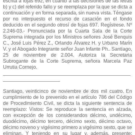
escrita a fojas 692, en cuanto a las decisiones de las letras
b) y c) del referido fallo y se reemplaza por la que se dicta a
continuación y en forma separada, sin nueva vista. Téngase
por no interpuesto el recurso de casación en el fondo
deducido en el segundo otrosí de fojas 697. Regístrese. Nº
2.246-03.- Pronunciada por la Cuarta Sala de la Corte
Suprema integrada por los Ministros señores José Benquis
C., José Luis Pérez Z., Orlando Álvarez H. y Urbano Marín
V. y el Abogado Integrante señor Juan Infante Ph.. Santiago,
25 de noviembre de 2.004. Autoriza la Secretaria
Subrogante de la Corte Suprema, señora Marcela Paz
Urrutia Cornejo.
_______________________________________________
_____________________
Santiago, veinticinco de noviembre de dos mil cuatro. En
cumplimiento de lo prevenido en el artículo 786 del Código
de Procedimiento Civil, se dicta la siguiente sentencia de
reemplazo: Vistos: Se reproduce la sentencia en alzada,
con excepción de los considerandos décimo, undécimo,
duodécimo, décimo tercero, décimo sexto, décimo octavo,
décimo noveno y vigésimo primero a vigésimo sexto, que se
eliminan. Y teniendo en su lugar y, además, presente: