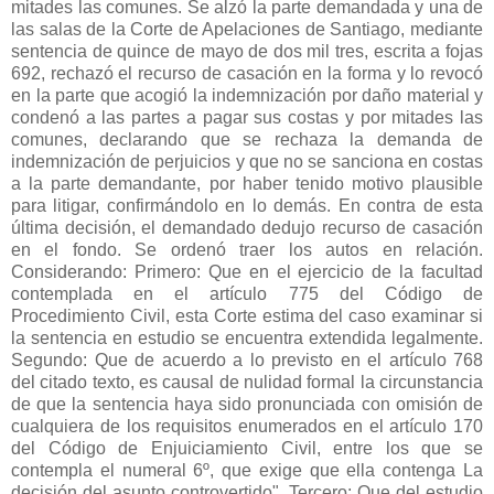
mitades las comunes. Se alzó la parte demandada y una de
las salas de la Corte de Apelaciones de Santiago, mediante
sentencia de quince de mayo de dos mil tres, escrita a fojas
692, rechazó el recurso de casación en la forma y lo revocó
en la parte que acogió la indemnización por daño material y
condenó a las partes a pagar sus costas y por mitades las
comunes, declarando que se rechaza la demanda de
indemnización de perjuicios y que no se sanciona en costas
a la parte demandante, por haber tenido motivo plausible
para litigar, confirmándolo en lo demás. En contra de esta
última decisión, el demandado dedujo recurso de casación
en el fondo. Se ordenó traer los autos en relación.
Considerando: Primero: Que en el ejercicio de la facultad
contemplada en el artículo 775 del Código de
Procedimiento Civil, esta Corte estima del caso examinar si
la sentencia en estudio se encuentra extendida legalmente.
Segundo: Que de acuerdo a lo previsto en el artículo 768
del citado texto, es causal de nulidad formal la circunstancia
de que la sentencia haya sido pronunciada con omisión de
cualquiera de los requisitos enumerados en el artículo 170
del Código de Enjuiciamiento Civil, entre los que se
contempla el numeral 6º, que exige que ella contenga La
decisión del asunto controvertido". Tercero: Que del estudio