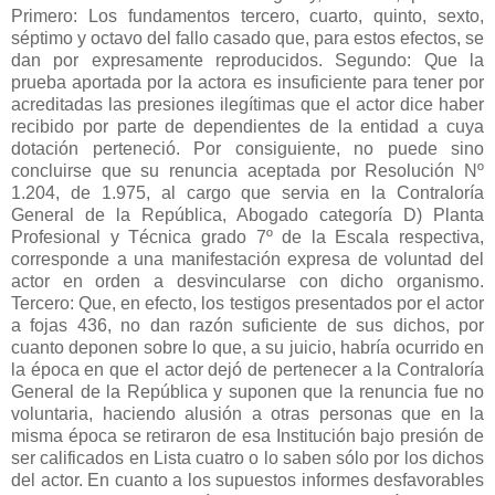
Primero: Los fundamentos tercero, cuarto, quinto, sexto,
séptimo y octavo del fallo casado que, para estos efectos, se
dan por expresamente reproducidos. Segundo: Que la
prueba aportada por la actora es insuficiente para tener por
acreditadas las presiones ilegítimas que el actor dice haber
recibido por parte de dependientes de la entidad a cuya
dotación perteneció. Por consiguiente, no puede sino
concluirse que su renuncia aceptada por Resolución Nº
1.204, de 1.975, al cargo que servia en la Contraloría
General de la República, Abogado categoría D) Planta
Profesional y Técnica grado 7º de la Escala respectiva,
corresponde a una manifestación expresa de voluntad del
actor en orden a desvincularse con dicho organismo.
Tercero: Que, en efecto, los testigos presentados por el actor
a fojas 436, no dan razón suficiente de sus dichos, por
cuanto deponen sobre lo que, a su juicio, habría ocurrido en
la época en que el actor dejó de pertenecer a la Contraloría
General de la República y suponen que la renuncia fue no
voluntaria, haciendo alusión a otras personas que en la
misma época se retiraron de esa Institución bajo presión de
ser calificados en Lista cuatro o lo saben sólo por los dichos
del actor. En cuanto a los supuestos informes desfavorables