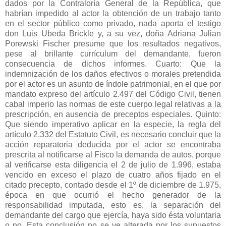
dados por la Contraloría General de la República, que
habrían impedido al actor la obtención de un trabajo tanto
en el sector público como privado, nada aporta el testigo
don Luis Ubeda Brickle y, a su vez, doña Adriana Julian
Porewski Fischer presume que los resultados negativos,
pese al brillante currículum del demandante, fueron
consecuencia de dichos informes. Cuarto: Que la
indemnización de los daños efectivos o morales pretendida
por el actor es un asunto de índole patrimonial, en el que por
mandato expreso del artículo 2.497 del Código Civil, tienen
cabal imperio las normas de este cuerpo legal relativas a la
prescripción, en ausencia de preceptos especiales. Quinto:
Que siendo imperativo aplicar en la especie, la regla del
artículo 2.332 del Estatuto Civil, es necesario concluir que la
acción reparatoria deducida por el actor se encontraba
prescrita al notificarse al Fisco la demanda de autos, porque
al verificarse esta diligencia el 2 de julio de 1.996, estaba
vencido en exceso el plazo de cuatro años fijado en el
citado precepto, contado desde el 1º de diciembre de 1.975,
época en que ocurrió el hecho generador de la
responsabilidad imputada, esto es, la separación del
demandante del cargo que ejercía, haya sido ésta voluntaria
o no. Esta conclusión no se ve alterada por los supuestos