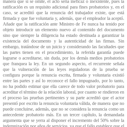
manera que si se omite, el acto sería ineficaz o inexistente, pues la
ratificación es un requisito adicional para fines probatorios y, en el
caso, se acreditó que la renuncia del trabajador existe, que está
firmada y que fue voluntaria y, además, que el empleador la aceptó.
Añade que la ratificación ante Ministro de Fe nunca ha tenido por
objeto introducir un elemento nuevo al contenido del documento
sino que siempre la diligencia ha estado destinada a garantizar la
existencia del documento y la autenticidad de las firmas. Sin
embargo, tratándose de un juicio y considerando las facultades que
las partes tienen en el procedimiento, la referida garantía puede
lograrse o acreditarse, sin duda, por los demás medios probatorios
que franquea la ley. En un segundo aspecto, el recurrente señala
que la vulneración de las leyes reguladoras de la prueba se
configura porque la renuncia escrita, firmada y voluntaria existió
entre las partes y así lo reconoce el fallo impugnado, por lo tanto,
no ha podido estimar que ella carece de todo valor probatorio para
acreditar el término de la relación laboral, por cuanto se rindieron en
el proceso las pruebas pertinentes y su parte acreditó que el actor
presentó por escrito la renuncia voluntaria válida, de manera que no
puede concluirse, además, que no se considera la renuncia como un
antecedente probatorio más. En un tercer capítulo, la demandada
argumenta que se yerra al disponer el incremento del 50% sobre la
indemnización por años de servicios, ya que el fallo establece que el