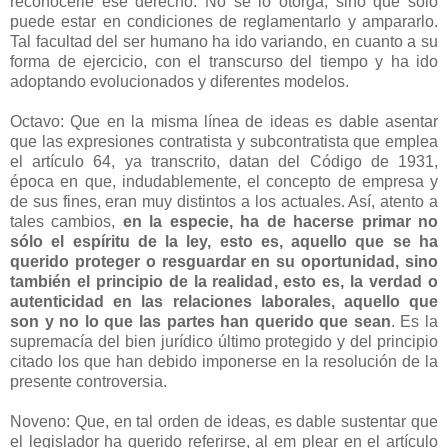
reconocerle ese derecho. No se lo otorga, sino que sólo
puede estar en condiciones de reglamentarlo y ampararlo.
Tal facultad del ser humano ha ido variando, en cuanto a su
forma de ejercicio, con el transcurso del tiempo y ha ido
adoptando evolucionados y diferentes modelos.
Octavo: Que en la misma línea de ideas es dable asentar
que las expresiones contratista y subcontratista que emplea
el artículo 64, ya transcrito, datan del Código de 1931,
época en que, indudablemente, el concepto de empresa y
de sus fines, eran muy distintos a los actuales. Así, atento a
tales cambios,
en la especie, ha de hacerse primar no
sólo el espíritu de la ley, esto es, aquello que se ha
querido proteger o resguardar en su oportunidad, sino
también el principio de la realidad, esto es, la verdad o
autenticidad en las relaciones laborales, aquello que
son y no lo que las partes han querido que sean
. Es la
supremacía del bien jurídico último protegido y del principio
citado los que han debido imponerse en la resolución de la
presente controversia.
Noveno: Que, en tal orden de ideas, es dable sustentar que
el legislador ha querido referirse, al em plear en el artículo