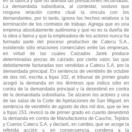
en la fábrica y que no adeuda las prestaciones reclamadas.
La demandada subsidiaria, al contestar, sostuvo que
ninguna relación contra ctual la vincula con los
demandantes, por lo tanto, ignora los hechos relativos a la
terminación de los contratos de trabajo. Agrega que es una
empresa absolutamente autónoma y que no es la dueña de
la obra o faena y que la empleadora de los actores nunca ha
formado parte del proceso productivo de Catecu S.A.,
existiendo sólo relaciones comerciales entre las empresas,
en virtud de las cuales Calzados Jarek produce
determinadas piezas de calzado, por cierto valor, las que
debidamente facturadas son vendidas a Catecu S.A. por la
demandada principal. En sentencia de veintitrés de octubre
de dos mil, escrita a fojas 102, el tribunal de primer grado
acogió la demanda en los términos que indica sólo en
contra de la demandada principal y la desestimó en contra
de la demandada subsidiaria. Se alzaron los actores y una
de las salas de la Corte de Apelaciones de San Miguel, en
sentencia de veintitrés de agosto de dos mil dos, que se lee
a fojas 153, revocó la de primer grado en cuanto desestimó
la demanda en contra de Manufacturera de Caucho, Tejidos
y Cueros Catecu S.A. y declaró, en cambio, que se acoge la
referida acción y, en consecuencia, condena a la