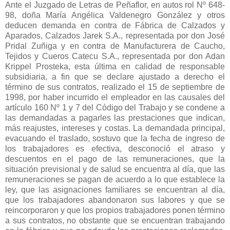
Ante el Juzgado de Letras de Peñaflor, en autos rol Nº 648-
98, doña María Angélica Valdenegro González y otros
deducen demanda en contra de Fábrica de Calzados y
Aparados, Calzados Jarek S.A., representada por don José
Pridal Zuñiga y en contra de Manufacturera de Caucho,
Tejidos y Cueros Catecu S.A., representada por don Adan
Krippel Prosteka, esta última en calidad de responsable
subsidiaria, a fin que se declare ajustado a derecho el
término de sus contratos, realizado el 15 de septiembre de
1998, por haber incurrido el empleador en las causales del
artículo 160 Nº 1 y 7 del Código del Trabajo y se condene a
las demandadas a pagarles las prestaciones que indican,
más reajustes, intereses y costas. La demandada principal,
evacuando el traslado, sostuvo que la fecha de ingreso de
los trabajadores es efectiva, desconoció el atraso y
descuentos en el pago de las remuneraciones, que la
situación previsional y de salud se encuentra al día, que las
remuneraciones se pagan de acuerdo a lo que establece la
ley, que las asignaciones familiares se encuentran al día,
que los trabajadores abandonaron sus labores y que se
reincorporaron y que los propios trabajadores ponen término
a sus contratos, no obstante que se encuentran trabajando