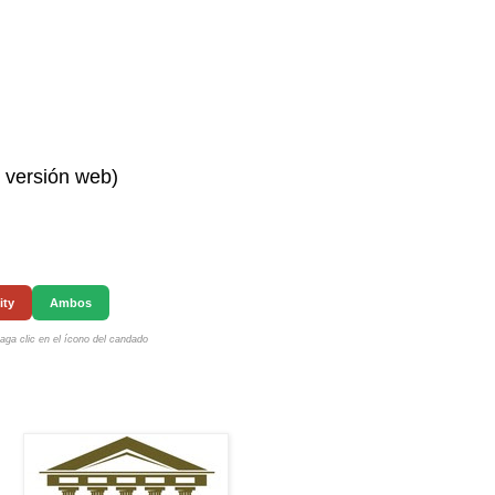
n versión web)
ity
Ambos
ga clic en el ícono del candado