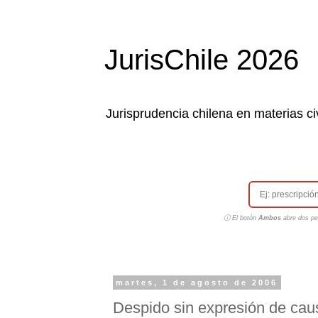
JurisChile 2026
Jurisprudencia chilena en materias civ
ⓘ El botón
Ambos
abre dos pes
martes, 1 de agosto de 2006
Despido sin expresión de causa