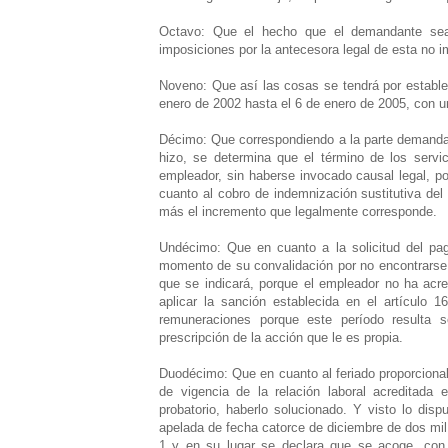
Octavo: Que el hecho que el demandante sea
imposiciones por la antecesora legal de esta no i
Noveno: Que así las cosas se tendrá por estable
enero de 2002 hasta el 6 de enero de 2005, con 
Décimo: Que correspondiendo a la parte demandada
hizo, se determina que el término de los servici
empleador, sin haberse invocado causal legal, por
cuanto al cobro de indemnización sustitutiva del
más el incremento que legalmente corresponde.
Undécimo: Que en cuanto a la solicitud del pag
momento de su convalidación por no encontrarse e
que se indicará, porque el empleador no ha acre
aplicar la sanción establecida en el artículo 
remuneraciones porque este período resulta s
prescripción de la acción que le es propia.
Duodécimo: Que en cuanto al feriado proporcional
de vigencia de la relación laboral acreditada
probatorio, haberlo solucionado. Y visto lo disp
apelada de fecha catorce de diciembre de dos mil 
1 y en su lugar se declara que se acoge, co