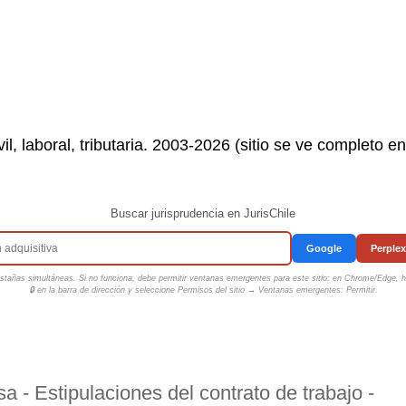
il, laboral, tributaria. 2003-2026 (sitio se ve completo e
Buscar jurisprudencia en JurisChile
Google
Perplex
tañas simultáneas. Si no funciona, debe permitir ventanas emergentes para este sitio: en Chrome/Edge, ha
🔒 en la barra de dirección y seleccione
Permisos del sitio → Ventanas emergentes: Permitir
.
 - Estipulaciones del contrato de trabajo -