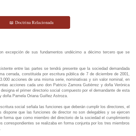
📖 Doctrina Relacionada
 con excepción de sus fundamentos undécimo a décimo tercero que se
existente entre las partes se tendrá presente que la sociedad demandada
a cerrada, constituida por escritura pública de 7 de diciembre de 2001,
n 3.000 acciones de una misma serie, nominativas y sin valor nominal, en
ntas acciones cada uno don Patricio Zamora Gutiérrez y doña Verónica
designa el primer directorio social compuesto por el demandante de esta
 y doña Pamela Oriana Guiñez Astroza.
critura social señala las funciones que deberán cumplir los directores, el
s dispone que las funciones de director no son delegables y se ejercen
de forma que como miembro del directorio de la sociedad el cumplimiento
es correspondientes se realizaba en forma conjunta por los tres miembros
.