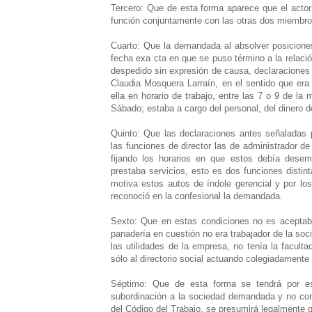
Tercero: Que de esta forma aparece que el actor 
función conjuntamente con las otras dos miembro
Cuarto: Que la demandada al absolver posiciones
fecha exa cta en que se puso término a la relació
despedido sin expresión de causa, declaraciones 
Claudia Mosquera Larraín, en el sentido que era 
ella en horario de trabajo, entre las 7 o 9 de l
Sábado; estaba a cargo del personal, del dinero d
Quinto: Que las declaraciones antes señaladas
las funciones de director las de administrador de
fijando los horarios en que estos debía desem
prestaba servicios, esto es dos funciones distin
motiva estos autos de índole gerencial y por lo
reconoció en la confesional la demandada.
Sexto: Que en estas condiciones no es aceptable
panadería en cuestión no era trabajador de la so
las utilidades de la empresa, no tenía la facult
sólo al directorio social actuando colegiadamente 
Séptimo: Que de esta forma se tendrá por es
subordinación a la sociedad demandada y no const
del Código del Trabajo, se presumirá legalmente qu