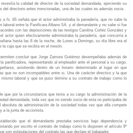
revestía la calidad de director de la sociedad demandada, ejerciendo su
s del directorio antes mencionadas, una de las cuales es además socia.
 a fs. 65 señala que el actor administraba la panadería, que no sabe la
n laboral entre la Panificara Albano SA. y el demandante y no sabe si fue
acordes con las deposiciones de las testigos Carolina Cortéz González y
el actor quien efectivamente administraba la panadería, que concurría a
a mañana hasta las 8 de la noche, de Lunes a Domingo, su día libre era el
e la caja que se recibía en el mesón.
 permiten concluir que Jorge Zamora Gutiérrez desempeñaba además de
 la panificadora, representando al empleador ante el personal a su cargo,
peñarse, asistiendo dentro de un horario determinado al lugar en que
tas que no son incompatibles entre si. Una de carácter directivo y la que
s mismo laboral y que se puso término a su contrato de trabajo como lo
 que por la circunstancia que tenía a su cargo la administración de la
ciedad demandada, toda vez que no siendo socio de esta no participaba de
ad absoluta de administración de la sociedad todas vez que ella compete
y a la junta de accionista.
tablecido que el demandante prestaba servicios bajo dependencia y
ando por escrito el contrato de trabajo como lo disponen el artículo 9º
e son estipulaciones del contrato las que declare el trabajador.