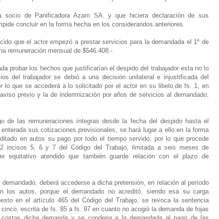
 socio de Panificadora Azam SA. y que hiciera declaración de sus
mpide concluir en la forma hecha en los considerandos anteriores.
cido que el actor empezó a prestar servicios para la demandada el 1º de
una remuneración mensual de $546.408.-
 probar los hechos que justificarían el despido del trabajador esta no lo
os del trabajador se debió a una decisión unilateral e injustificada del
 lo que se accederá a lo solicitado por el actor en su libelo de fs. 1, en
 aviso previo y la de indemnización por años de servicios al demandado,
o de las remuneraciones íntegras desde la fecha del despido hasta el
nterada sus cotizaciones previsionales, se hará lugar a ello en la forma
ditado en autos su pago por todo el tiempo servido; por lo que procede
162 incisos 5, 6 y 7 del Código del Trabajo, limitada a seis meses de
er equitativo atendido que también guarde relación con el plazo de
 demandado, deberá accederse a dicha pretensión, en relación al período
 en los autos, porque el demandado no acreditó, siendo esa su carga
uesto en el artículo 465 del Código del Trabajo, se revoca la sentencia
cinco, escrita de fs. 85 a fs. 97 en cuanto no acogió la demanda de fojas
n costas dicha demanda y se condena a la demandada al pago de las