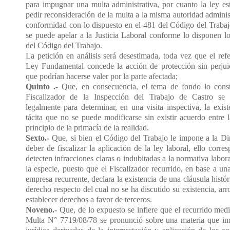
para impugnar una multa administrativa, por cuanto la ley es
pedir reconsideración de la multa a la misma autoridad administ
conformidad con lo dispuesto en el 481 del Código del Trabaj
se puede apelar a la Justicia Laboral conforme lo disponen l
del Código del Trabajo.
La petición en análisis será desestimada, toda vez que el refe
Ley Fundamental concede la acción de protección sin perjui
que podrían hacerse valer por la parte afectada;
Quinto
.-
Que, en consecuencia, el tema de fondo lo consti
Fiscalizador de la Inspección del Trabajo de Castro se 
legalmente para determinar, en una visita inspectiva, la exis
tácita que no se puede modificarse sin existir acuerdo entre la
principio de la primacía de la realidad.
Sexto.-
Que, si bien el Código del Trabajo le impone a la Dir
deber de fiscalizar la aplicación de la ley laboral, ello corr
detecten infracciones claras o indubitadas a la normativa labor
la especie, puesto que el Fiscalizador recurrido, en base a una
empresa recurrente, declara la existencia de una cláusula histó
derecho respecto del cual no se ha discutido su existencia, arr
establecer derechos a favor de terceros.
Noveno.-
Que, de lo expuesto se infiere que el recurrido med
Multa N° 7719/08/78 se pronunció sobre una materia que imp