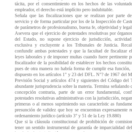
tácita, por el consentimiento en los hechos de las voluntade
empleador, el derecho está implícito pero indubitable.
Señala que las fiscalizaciones que se realizan por parte de
servicio y de forma particular por los de la Inspección de Cas
de parámetros de profesionalismo, buena fe, objetividad y legal
Asevera que el ejercicio de potestades resolutivas por órgano
del Estado, no supone ejercicio de jurisdicción, activida
exclusiva y excluyente a los Tribunales de Justicia. Rec
confundir ambas potestades y que la facultad de fiscalizar e
leyes laborales y de imponer multas cuando fuere pertinente p
fiscalizador de la posibilidad de establecer los hechos constitu
pues de otra manera no habría forma de cumplir esa función, 
dispuesto en los artículos 1° y 23 del DFL. N°? de 1967 del Mi
Previsión Social y artículos 474 y siguientes del Código del T
abundante jurisprudencia sobre la materia. Termina señalando q
concepción contraria, parte de un error fundamental, conf
potestades resolutivas administrativas con la jurisdicción, negan
primeras o al menos suprimiendo sus característic as fundame
presunción de validez que hoy se encuentran expresamente r
ordenamiento jurídico (artículo 3° y 51 de la Ley 19.880)
Que si la cláusula constitucional de prohibición de comision
tener un sentido instrumental de garantía de imparcialidad del