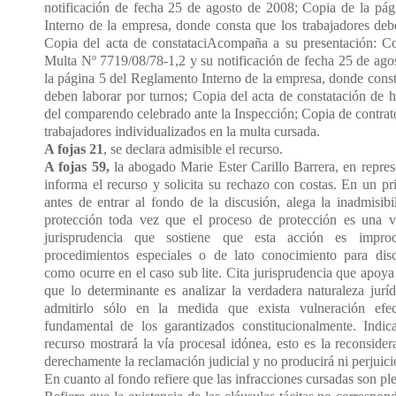
notificación de fecha 25 de agosto de 2008; Copia de la pá
Interno de la empresa, donde consta que los trabajadores deb
Copia del acta de constataciAcompaña a su presentación: C
Multa Nº 7719/08/78-1,2 y su notificación de fecha 25 de ago
la página 5 del Reglamento Interno de la empresa, donde const
deben laborar por turnos; Copia del acta de constatación de 
del comparendo celebrado ante la Inspección; Copia de contrato 
trabajadores individualizados en la multa cursada.
A fojas 21
, se declara admisible el recurso.
A fojas 59,
la abogado Marie Ester Carillo Barrera, en repres
informa el recurso y solicita su rechazo con costas. En un p
antes de entrar al fondo de la discusión, alega la inadmisib
protección toda vez que el proceso de protección es una ví
jurisprudencia que sostiene que esta acción es impr
procedimientos especiales o de lato conocimiento para discu
como ocurre en el caso sub lite. Cita jurisprudencia que apoya
que lo determinante es analizar la verdadera naturaleza jurí
admitirlo sólo en la medida que exista vulneración efe
fundamental de los garantizados constitucionalmente. Indi
recurso mostrará la vía procesal idónea, esto es la reconsider
derechamente la reclamación judicial y no producirá ni perjuici
En cuanto al fondo refiere que las infracciones cursadas son pl