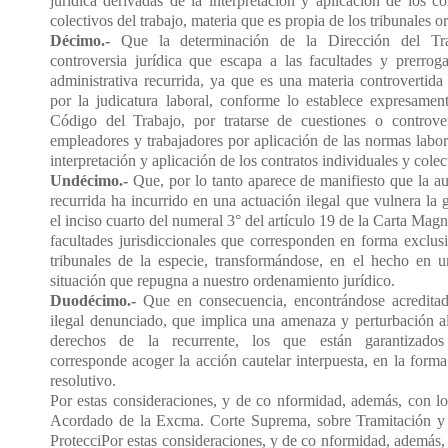
jurídica derivadas de la interpretación y aplicación de los co
colectivos del trabajo, materia que es propia de los tribunales or
Décimo.-
Que la determinación de la Dirección del Tra
controversia jurídica que escapa a las facultades y prerroga
administrativa recurrida, ya que es una materia controvertida
por la judicatura laboral, conforme lo establece expresament
Código del Trabajo, por tratarse de cuestiones o controver
empleadores y trabajadores por aplicación de las normas labor
interpretación y aplicación de los contratos individuales y colec
Undécimo.-
Que, por lo tanto aparece de manifiesto que la au
recurrida ha incurrido en una actuación ilegal que vulnera la g
el inciso cuarto del numeral 3° del artículo 19 de la Carta Mag
facultades jurisdiccionales que corresponden en forma exclus
tribunales de la especie, transformándose, en el hecho en u
situación que repugna a nuestro ordenamiento jurídico.
Duodécimo.-
Que en consecuencia, encontrándose acreditado
ilegal denunciado, que implica una amenaza y perturbación al
derechos de la recurrente, los que están garantizados 
corresponde acoger la acción cautelar interpuesta, en la forma
resolutivo.
Por estas consideraciones, y de co nformidad, además, con lo
Acordado de la Excma. Corte Suprema, sobre Tramitación y 
ProtecciPor estas consideraciones, y de co nformidad, además, 