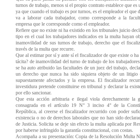
turnos de trabajo, menos si el propio contrato establece que es 
ya que cuando el trabajo es por turnos, es el empleador el que 
va a laborar cada trabajador, como corresponde a la facul
empresa que le corresponde como el empleador.
Refiere que no existe ni ha existido en los tribunales juicio dec
tipo en el cual los trabajadores indicados en la multa hayan o
inamovilidad de sus turnos de trabajo, derecho que el fiscali
través de la multa que recurre.
Que al estimar por sí y ante sí el fiscalizador de que existe o ha
tácita? de inamovilidad del turno de trabajo de los trabajadore
se ha auto atribuido las facultades de un juez del trabajo, decl
un derecho que nunca ha sido siquiera objeto de un litigio e
supuestamente afectados y la empresa. El fiscalizador recu
investidura pretende constituirse en tribunal y declarar la exi
por ello sancionar.
Que esta acción arbitraria e ilegal viola derechamente la ga
consagrada en el artículo 19 N° 3 inciso 4° de la Constit
República, al creerse el fiscalizador recurrido con poder sufic
existencia o no de derechos laborales que no han sido declara
de Justicia. Solicita se deje sin efecto la multa aplicada por 
por haberse infringido la garantía constitucional, con costas.
Acompaña a su presentación: Copia de la Resolución Multa N