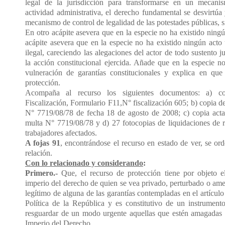
legal de la jurisdicción para transformarse en un mecani
actividad administrativa, el derecho fundamental se desvirtúa
mecanismo de control de legalidad de las potestades públicas, s
En otro acápite asevera que en la especie no ha existido ning
acápite asevera que en la especie no ha existido ningún acto 
ilegal, careciendo las alegaciones del actor de todo sustento j
la acción constitucional ejercida. Añade que en la especie n
vulneración de garantías constitucionales y explica en que
protección.
Acompaña al recurso los siguientes documentos: a) c
Fiscalización, Formulario F11,N° fiscalización 605; b) copia 
N° 7719/08/78 de fecha 18 de agosto de 2008; c) copia acta 
multa N° 7719/08/78 y d) 27 fotocopias de liquidaciones de 
trabajadores afectados.
A fojas 91
, encontrándose el recurso en estado de ver, se ord
relación.
Con lo relacionado y considerando
:
Primero.-
Que, el recurso de protección tiene por objeto el
imperio del derecho de quien se vea privado, perturbado o ame
legítimo de alguna de las garantías contempladas en el artículo
Política de la República y es constitutivo de un instrumento
resguardar de un modo urgente aquellas que estén amagadas pa
Imperio del Derecho