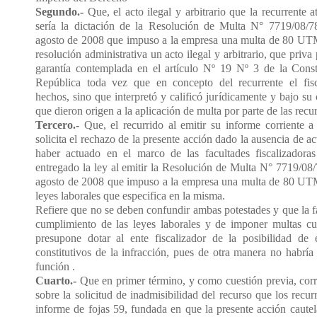
Segundo.-
Que, el acto ilegal y arbitrario que la recurrente a
sería la dictación de la Resolución de Multa N° 7719/08/7
agosto de 2008 que impuso a la empresa una multa de 80 UTM,
resolución administrativa un acto ilegal y arbitrario, que priv
garantía contemplada en el artículo Nº 19 Nº 3 de la Consti
República toda vez que en concepto del recurrente el fisc
hechos, sino que interpretó y calificó jurídicamente y bajo su c
que dieron origen a la aplicación de multa por parte de las recur
Tercero.-
Que, el recurrido al emitir su informe corriente a
solicita el rechazo de la presente acción dado la ausencia de acto
haber actuado en el marco de las facultades fiscalizadora
entregado la ley al emitir la Resolución de Multa N° 7719/08
agosto de 2008 que impuso a la empresa una multa de 80 UTM,
leyes laborales que especifica en la misma.
Refiere que no se deben confundir ambas potestades y que la fac
cumplimiento de las leyes laborales y de imponer multas cu
presupone dotar al ente fiscalizador de la posibilidad de 
constitutivos de la infracción, pues de otra manera no habrí
función
.
Cuarto.-
Que en primer término, y como cuestión previa, cor
sobre la solicitud de inadmisibilidad del recurso que los recur
informe de fojas 59, fundada en que la presente acción cautel