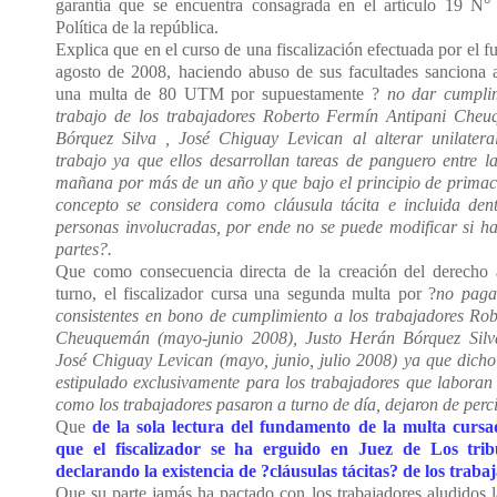
garantía que se encuentra consagrada en el artículo 19 N°
Política de la república.
Explica que en el curso de una fiscalización efectuada por el f
agosto de 2008, haciendo abuso de sus facultades sanciona 
una multa de 80 UTM por supuestamente ?
no dar cumplim
trabajo de los trabajadores Roberto Fermín Antipani Che
Bórquez Silva , José Chiguay Levican al alterar unilatera
trabajo ya que ellos desarrollan tareas de panguero entre l
mañana por más de un año y que bajo el principio de primacía
concepto se considera como cláusula tácita e incluida den
personas involucradas, por ende no se puede modificar si ha
partes?.
Que como consecuencia directa de la creación del derecho 
turno, el fiscalizador cursa una segunda multa por ?
no paga
consistentes en bono de cumplimiento a los trabajadores Ro
Cheuquemán (mayo-junio 2008), Justo Herán Bórquez Silv
José Chiguay Levican (mayo, junio, julio 2008) ya que dicho
estipulado exclusivamente para los trabajadores que laboran
como los trabajadores pasaron a turno de día, dejaron de perci
Que
de la sola lectura del fundamento de la multa curs
que el fiscalizador se ha erguido en Juez de Los trib
declarando la existencia de ?cláusulas tácitas? de los traba
Que su parte jamás ha pactado con los trabajadores aludidos 