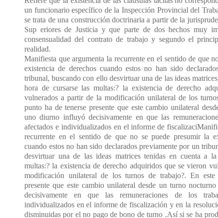
Refiere que la existencia de las cláusulas tácitas no correspon
un funcionario específico de la Inspección Provincial del Trab
se trata de una construcción doctrinaria a partir de la jurisprud
Sup eriores de Justicia y que parte de dos hechos muy imp
consensualidad del contrato de trabajo y segundo el princi
realidad.
Manifiesta que argumenta la recurrente en el sentido de que n
existencia de derechos cuando estos no han sido declarado
tribunal, buscando con ello desvirtuar una de las ideas matrices
hora de cursarse las multas:? la existencia de derecho adq
vulnerados a partir de la modificación unilateral de los turno
punto ha de tenerse presente que este cambio unilateral desd
uno diurno influyó decisivamente en que las remuneracione
afectados e individualizados en el informe de fiscalizaciManif
recurrente en el sentido de que no se puede presumir la e
cuando estos no han sido declarados previamente por un tribu
desvirtuar una de las ideas matrices tenidas en cuenta a la
multas:? la existencia de derecho adquiridos que se vieron vul
modificación unilateral de los turnos de trabajo?. En est
presente que este cambio unilateral desde un turno nocturno
decisivamente en que las remuneraciones de los traba
individualizados en el informe de fiscalización y en la resoluc
disminuidas por el no pago de bono de turno .Así si se ha pro