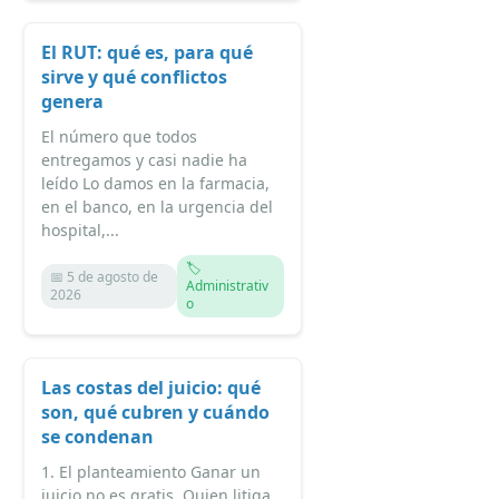
El RUT: qué es, para qué
sirve y qué conflictos
genera
El número que todos
entregamos y casi nadie ha
leído Lo damos en la farmacia,
en el banco, en la urgencia del
hospital,...
🏷️
📅 5 de agosto de
Administrativ
2026
o
Las costas del juicio: qué
son, qué cubren y cuándo
se condenan
1. El planteamiento Ganar un
juicio no es gratis. Quien litiga