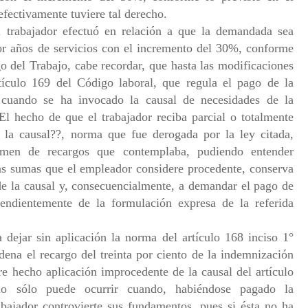
efectivamente tuviere tal derecho.
 trabajador efectuó en relación a que la demandada sea
r años de servicios con el incremento del 30%, conforme
go del Trabajo, cabe recordar, que hasta las modificaciones
tículo 169 del Código laboral, que regula el pago de la
 cuando se ha invocado la causal de necesidades de la
l hecho de que el trabajador reciba parcial o totalmente
 la causal??, norma que fue derogada por la ley citada,
imen de recargos que contemplaba, pudiendo entender
 las sumas que el empleador considere procedente, conserva
 de la causal y, consecuencialmente, a demandar el pago de
pendientemente de la formulación expresa de la referida
a dejar sin aplicación la norma del artículo 168 inciso 1°
dena el recargo del treinta por ciento de la indemnización
re hecho aplicación improcedente de la causal del artículo
o sólo puede ocurrir cuando, habiéndose pagado la
abajador controvierte sus fundamentos, pues si ésta no ha