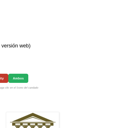
n versión web)
ity
Ambos
ga clic en el ícono del candado