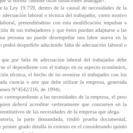
 que la norma ?admite otras situaciones análogas?.
e la Ley 19.759, dentro de la causal de necesidades de la
e adecuación laboral o técnica del trabajador, como motivo
 laboral, pretendiéndose con esta modificación impulsar a
ción de sus trabajadores y que éstos puedan adaptarse a las
una persona no puede desempeñar una labor nueva en la
 podrá despedirlo aduciendo falta de adecuación laboral o
que por falta de adecuación laboral del trabajador debe
rse el dependiente con el trabajo en su aspecto económico,
ación técnica, el hecho de no avenirse el trabajador con los
ada ciencia o arte que debe utilizar la empresa, generada
ctamen N°4542/216, de 1994).
o correspondiente a las necesidades de la empresa, el peso
 quien
deberá acreditar
certeramente que concurren en la
onstitutivos de las necesidades de la empresa que alega.
toria, la parte demandada, rindió prueba documental,
de primer grado detalla in extenso en el considerando quinto