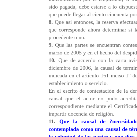
sido pagada, debe estarse a lo dispues
que puede llegar al ciento cincuenta por
8.
Que así entonces, la reserva efectuad
que corresponde ahora determinar si l
procedente o no.
9.
Que las partes se encuentran contest
marzo de 2005 y en el hecho del despid
10.
Que de acuerdo con la carta avis
diciembre de 2006, la causal de térmi
indicada en el artículo 161 inciso 1° d
establecimiento o servicio.
En el escrito de contestación de la 
causal que el actor no pudo acredita
correspondiente mediante el Certifica
impartir docencia de religión.
11.
Que la causal de ?necesidade
contemplada como una causal de tér
la voluntad de las partes y que dice