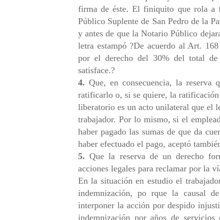
firma de éste. El finiquito que rola a
Público Suplente de San Pedro de la P
y antes de que la Notario Público dejar
letra estampó ?De acuerdo al Art. 168 
por el derecho del 30% del total de
satisface.?
4.
Que, en consecuencia, la reserva qu
ratificarlo o, si se quiere, la ratificac
liberatorio es un acto unilateral que el
trabajador. Por lo mismo, si el emplea
haber pagado las sumas de que da cuent
haber efectuado el pago, aceptó también
5.
Que la reserva de un derecho formu
acciones legales para reclamar por la ví
En la situación en estudio el trabajado
indemnización, po rque la causal d
interponer la acción por despido injus
indemnización por años de servicios