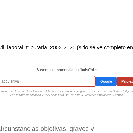
il, laboral, tributaria. 2003-2026 (sitio se ve completo e
Buscar jurisprudencia en JurisChile
Google
Perplex
tañas simultáneas. Si no funciona, debe permitir ventanas emergentes para este sitio: en Chrome/Edge, ha
🔒 en la barra de dirección y seleccione
Permisos del sitio → Ventanas emergentes: Permitir
.
rcunstancias objetivas, graves y