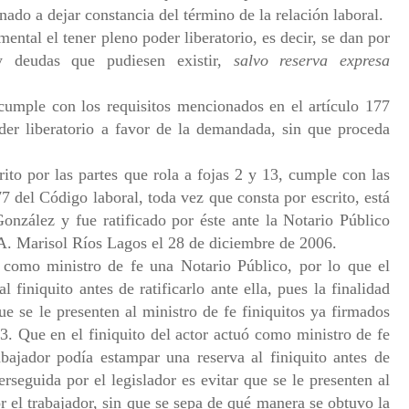
inado a dejar constancia del término de la relación laboral.
ental el tener pleno poder liberatorio, es decir, se dan por
 y deudas que pudiesen existir,
salvo reserva expresa
cumple con los requisitos mencionados en el artículo 177
der liberatorio a favor de la demandada, sin que proceda
crito por las partes que rola a fojas 2 y 13, cumple con las
77 del Código laboral, toda vez que consta por escrito, está
onzález y fue ratificado por éste ante la Notario Público
A. Marisol Ríos Lagos el 28 de diciembre de 2006.
 como ministro de fe una Notario Público, por lo que el
 finiquito antes de ratificarlo ante ella, pues la finalidad
que se le presenten al ministro de fe finiquitos ya firmados
u3. Que en el finiquito del actor actuó como ministro de fe
abajador podía estampar una reserva al finiquito antes de
perseguida por el legislador es evitar que se le presenten al
or el trabajador, sin que se sepa de qué manera se obtuvo la