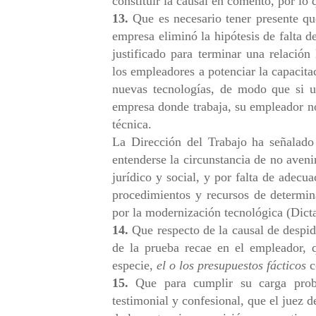
constituir la causal en comento, por lo
13.
Que es necesario tener presente qu
empresa eliminó la hipótesis de falta d
justificado para terminar una relación
los empleadores a potenciar la capacita
nuevas tecnologías, de modo que si 
empresa donde trabaja, su empleador no
técnica.
La Dirección del Trabajo ha señalado 
entenderse la circunstancia de no aveni
jurídico y social, y por falta de adecu
procedimientos y recursos de determin
por la modernización tecnológica (Di
14.
Que respecto de la causal de despid
de la prueba recae en el empleador,
especie,
el o
los presupuestos fácticos
c
15.
Que para cumplir su carga proba
testimonial y confesional, que el juez 