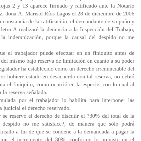
 fojas 2 y 13 aparece firmado y ratificado ante la Notario
az, doña A. Marisol Ríos Lagos el 28 de diciembre de 2006
a constancia de la ratificación, el demandante de su puño y
letra A realizaré la denuncia a la Inspección del Trabajo,
 la indemnización, porque la causal del despido no me
e el trabajador puede efectuar en un finiquito antes de
ión del mismo bajo reserva de limitación en cuanto a su poder
 legislador ha establecido como un derecho irrenunciable del
dor hubiere estado en desacuerdo con tal reserva, no debió
a el finiquito, como ocurrió en la especie, con lo cual al
 la reserva señalada.
lada por el trabajador lo habilita para interponer las
a judicial el derecho reservado.
r se reservó el derecho de discutir el ?30% del total de la
e despido no me satisface?, de manera que sólo podrá
tificado a fin de que se condene a la demandada a pagar la
 con el incremento del 30%, conforme lo previsto en el