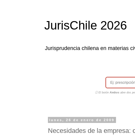
JurisChile 2026
Jurisprudencia chilena en materias civ
ⓘ El botón
Ambos
abre dos pes
lunes, 26 de enero de 2009
Necesidades de la empresa: ci