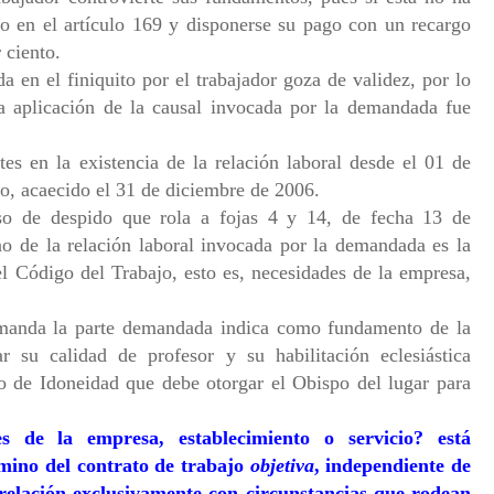
to en el artículo 169 y disponerse su pago con un recargo
 ciento.
a en el finiquito por el trabajador goza de validez, por lo
a aplicación de la causal invocada por la demandada fue
es en la existencia de la relación laboral desde el 01 de
o, acaecido el 31 de diciembre de 2006.
o de despido que rola a fojas 4 y 14, de fecha 13 de
no de la relación laboral invocada por la demandada es la
el Código del Trabajo, esto es, necesidades de la empresa,
demanda la parte demandada indica como fundamento de la
r su calidad de profesor y su habilitación eclesiástica
do de Idoneidad que debe otorgar el Obispo del lugar para
s de la empresa, establecimiento o servicio? está
mino del contrato de trabajo
objetiva
, independiente de
 relación exclusivamente con circunstancias que rodean