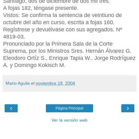
Santiago, dos de diciembre de dos mil tres.
A fojas 182, téngase presente.
Vistos: Se confirma la sentencia de veintiuno de
octubre del año en curso, escrita a fojas 160.
Regístrese y devuélvase con sus agregados. Nº
4819-03.
Pronunciado por la Primera Sala de la Corte
Suprema, por los Ministros Sres. Hernán Álvarez G.
Eleodoro Ortíz S., Enrique Tapia W., Jorge Rodríguez
A. y Domingo Kokisch M.
Mario Aguila
el
noviembre 18, 2004
‹
›
Página Principal
Ver la versión web