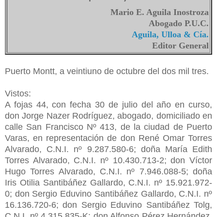
Mario E. Aguila Inostroza
Abogado P.U.C.
Aguila, Ulloa & Cía.
Editor General
Puerto Montt, a veintiuno de octubre del dos mil tres.
Vistos:
A fojas 44, con fecha 30 de julio del año en curso,
don Jorge Nazer Rodríguez, abogado, domiciliado en
calle San Francisco Nº 413, de la ciudad de Puerto
Varas, en representación de don René Omar Torres
Alvarado, C.N.I. nº 9.287.580-6; doña María Edith
Torres Alvarado, C.N.I. nº 10.430.713-2; don Víctor
Hugo Torres Alvarado, C.N.I. nº 7.946.088-5; doña
Iris Otilia Santibáñez Gallardo, C.N.I. nº 15.921.972-
0; don Sergio Eduvino Santibáñez Gallardo, C.N.I. nº
16.136.720-6; don Sergio Eduvino Santibáñez Tolg,
C.N.I. nº 4.315.835-K; don Alfonso Pérez Hernández,