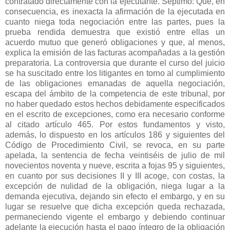
contratado directamente con la ejecutante. Séptimo: Que, en
consecuencia, es inexacta la afirmación de la ejecutada en
cuanto niega toda negociación entre las partes, pues la
prueba rendida demuestra que existió entre ellas un
acuerdo mutuo que generó obligaciones y que, al menos,
explica la emisión de las facturas acompañadas a la gestión
preparatoria. La controversia que durante el curso del juicio
se ha suscitado entre los litigantes en torno al cumplimiento
de las obligaciones emanadas de aquella negociación,
escapa del ámbito de la competencia de este tribunal, por
no haber quedado estos hechos debidamente especificados
en el escrito de excepciones, como era necesario conforme
al citado artículo 465. Por estos fundamentos y visto,
además, lo dispuesto en los artículos 186 y siguientes del
Código de Procedimiento Civil, se revoca, en su parte
apelada, la sentencia de fecha veintiséis de julio de mil
novecientos noventa y nueve, escrita a fojas 95 y siguientes,
en cuanto por sus decisiones II y III acoge, con costas, la
excepción de nulidad de la obligación, niega lugar a la
demanda ejecutiva, dejando sin efecto el embargo, y en su
lugar se resuelve que dicha excepción queda rechazada,
permaneciendo vigente el embargo y debiendo continuar
adelante la ejecución hasta el pago íntegro de la obligación