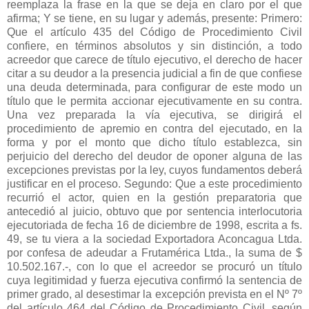
reemplaza la frase en la que se deja en claro por el que
afirma; Y se tiene, en su lugar y además, presente: Primero:
Que el artículo 435 del Código de Procedimiento Civil
confiere, en términos absolutos y sin distinción, a todo
acreedor que carece de título ejecutivo, el derecho de hacer
citar a su deudor a la presencia judicial a fin de que confiese
una deuda determinada, para configurar de este modo un
título que le permita accionar ejecutivamente en su contra.
Una vez preparada la vía ejecutiva, se dirigirá el
procedimiento de apremio en contra del ejecutado, en la
forma y por el monto que dicho título establezca, sin
perjuicio del derecho del deudor de oponer alguna de las
excepciones previstas por la ley, cuyos fundamentos deberá
justificar en el proceso. Segundo: Que a este procedimiento
recurrió el actor, quien en la gestión preparatoria que
antecedió al juicio, obtuvo que por sentencia interlocutoria
ejecutoriada de fecha 16 de diciembre de 1998, escrita a fs.
49, se tu viera a la sociedad Exportadora Aconcagua Ltda.
por confesa de adeudar a Frutamérica Ltda., la suma de $
10.502.167.-, con lo que el acreedor se procuró un título
cuya legitimidad y fuerza ejecutiva confirmó la sentencia de
primer grado, al desestimar la excepción prevista en el Nº 7º
del artículo 464 del Código de Procedimiento Civil, según