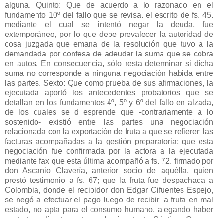
alguna. Quinto: Que de acuerdo a lo razonado en el
fundamento 10º del fallo que se revisa, el escrito de fs. 45,
mediante el cual se intentó negar la deuda, fue
extemporáneo, por lo que debe prevalecer la autoridad de
cosa juzgada que emana de la resolución que tuvo a la
demandada por confesa de adeudar la suma que se cobra
en autos. En consecuencia, sólo resta determinar si dicha
suma no corresponde a ninguna negociación habida entre
las partes. Sexto: Que como prueba de sus afirmaciones, la
ejecutada aportó los antecedentes probatorios que se
detallan en los fundamentos 4º, 5º y 6º del fallo en alzada,
de los cuales se d esprende que -contrariamente a lo
sostenido- existió entre las partes una negociación
relacionada con la exportación de fruta a que se refieren las
facturas acompañadas a la gestión preparatoria; que esta
negociación fue confirmada por la actora a la ejecutada
mediante fax que esta última acompañó a fs. 72, firmado por
don Ascanio Clavería, anterior socio de aquélla, quien
prestó testimonio a fs. 67; que la fruta fue despachada a
Colombia, donde el recibidor don Edgar Cifuentes Espejo,
se negó a efectuar el pago luego de recibir la fruta en mal
estado, no apta para el consumo humano, alegando haber